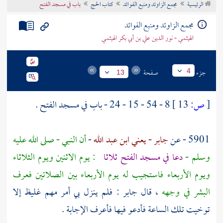
الرئيسية
مجمع الزاوئد ومنبع الفوائد
كتاب الحج
باب في مسجد الفتح
تراجم الأعلام
مجمع الزاوئد ومنبع الفوائد
الهيثمي - نور الدين علي بن أبي بكر الهيثمي
جزء
صفحة
4
13
[
ص:
13 ]
8 - 54 - 15 - 24 - باب في مسجد الفتح .
5901 - عن
جابر - يعني ابن عبد الله
-
أن النبي - صلى الله عليه
وسلم -
دعا في مسجد الفتح ثلاثا
: يوم الاثنين ويوم الثلاثاء
ويوم الأربعاء فاستجيب له يوم الأربعاء بين الصلاتين فعرف
البشر في وجهه
، قال
جابر
: فلم ينزل بي أمر مهم غليظ إلا
توخيت تلك الساعة فأدعو فيها فأعرف الإجابة .