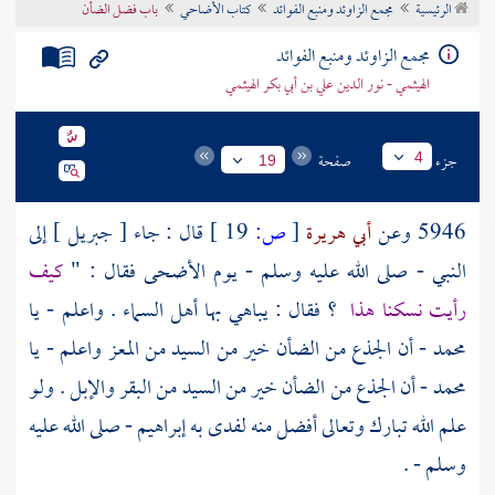
الرئيسية
مجمع الزاوئد ومنبع الفوائد
كتاب الأضاحي
باب فضل الضأن
تراجم الأعلام
مجمع الزاوئد ومنبع الفوائد
الهيثمي - نور الدين علي بن أبي بكر الهيثمي
جزء
صفحة
4
19
5946 وعن
أبي هريرة
[
ص:
19 ]
قال : جاء [ جبريل ] إلى
النبي - صلى الله عليه وسلم - يوم الأضحى فقال : "
كيف
رأيت نسكنا هذا
؟ فقال : يباهي بها أهل السماء . واعلم - يا
محمد
- أن الجذع من الضأن خير من السيد من المعز واعلم - يا
محمد
- أن الجذع من الضأن خير من السيد من البقر والإبل . ولو
علم الله تبارك وتعالى أفضل منه لفدى به
إبراهيم
- صلى الله عليه
وسلم - .