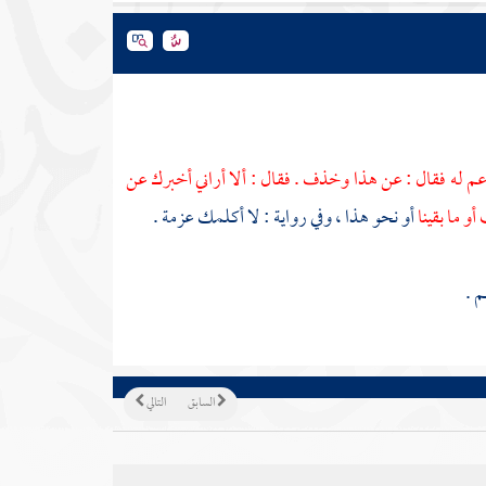
عم له فقال : عن هذا وخذف . فقال : ألا أراني أخبرك عن
و ما بقينا
أو نحو هذا ، وفي رواية : لا أكلمك عزمة .
م .
السابق
التالي