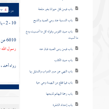
باب فيمن قتل حيوانا بغير منفعة
جزء
4
باب التسمية عند رمي الصيد والذبح
10 - 2 - باب ما جاء في الخذف .
باب صيد القوس وقوله كل ما أصميت ودع
ما أنميت
6010 عن
رسول الله -
باب فيمن رمى الصيد فبان عنه
باب صيد الكلب
رواه
أحمد
، 
باب النهي عن صبر الدواب والتمثيل بها
باب فيما قطع من البهيمة وهي حية
باب رحمة البهائم لذبحها
باب إحداد الشفرة