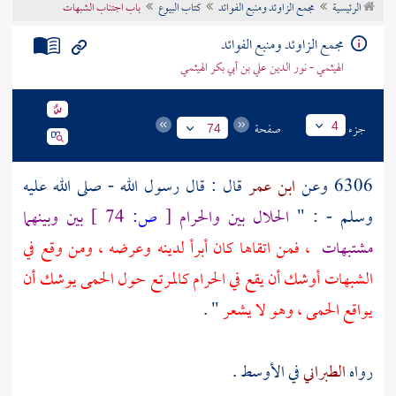
الرئيسية
مجمع الزاوئد ومنبع الفوائد
كتاب البيوع
باب اجتناب الشبهات
تراجم الأعلام
مجمع الزاوئد ومنبع الفوائد
الهيثمي - نور الدين علي بن أبي بكر الهيثمي
جزء
صفحة
4
74
6306 وعن
ابن عمر
قال : قال رسول الله - صلى الله عليه
وسلم - : "
الحلال بين والحرام
[
ص:
74 ]
بين وبينهما
مشتبهات
، فمن اتقاها كان أبرأ لدينه وعرضه ، ومن وقع في
الشبهات أوشك أن يقع في الحرام كالمرتع حول الحمى يوشك أن
يواقع الحمى ، وهو لا يشعر
" .
رواه
الطبراني
في الأوسط .