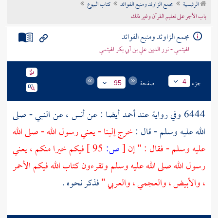
الرئيسية
مجمع الزاوئد ومنبع الفوائد
كتاب البيوع
تراجم الأعلام
باب الأجر على تعليم القرآن وغير ذلك
مجمع الزاوئد ومنبع الفوائد
الهيثمي - نور الدين علي بن أبي بكر الهيثمي
جزء
صفحة
4
95
6444 وفي رواية عند
أحمد
أيضا : عن
أنس
، عن النبي - صلى
الله عليه وسلم - قال :
خرج إلينا - يعني رسول الله - صلى الله
عليه وسلم - فقال : " إن
[
ص:
95 ]
فيكم خيرا منكم ، يعني
رسول الله صلى الله عليه وسلم وتقرءون كتاب الله فيكم الأحمر
، والأبيض ، والعجمي ، والعربي "
فذكر نحوه .