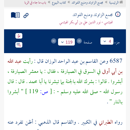
الرئيسية
مجمع الزاوئد ومنبع الفوائد
كتاب البيوع
باب ما جاء في الربا
تراجم الأعلام
مجمع الزاوئد ومنبع الفوائد
الهيثمي - نور الدين علي بن أبي بكر الهيثمي
جزء
صفحة
4
119
6587 وعن
القاسم بن عبد الواحد الوزان
قال :
رأيت
عبد الله
بن أبي أوفى
في السوق في الصيارفة ، فقال : يا معشر الصيارفة ،
أبشروا . قالوا : بشرك الله بالجنة بما تبشرنا يا
أبا محمد
. قال : قال
رسول الله - صلى الله عليه وسلم - :
[
ص:
119 ]
" أبشروا
بالنار "
.
رواه
الطبراني
في الكبير .
والقاسم
قال
الذهبي
: أظن تفرد عنه