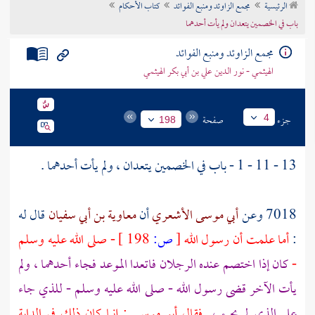
الرئيسية
مجمع الزاوئد ومنبع الفوائد
كتاب الأحكام
تراجم الأعلام
باب في الخصمين يتعدان ولم يأت أحدهما
مجمع الزاوئد ومنبع الفوائد
الهيثمي - نور الدين علي بن أبي بكر الهيثمي
جزء
صفحة
4
198
13 - 11 - 1 - باب في الخصمين يتعدان ، ولم يأت أحدهما .
7018 وعن
أبي موسى الأشعري
أن
معاوية بن أبي سفيان
قال له
:
أما علمت أن رسول الله
[
ص:
198 ]
- صلى الله عليه وسلم
-
كان إذا اختصم عنده الرجلان فاتعدا الموعد فجاء أحدهما ، ولم
يأت الآخر قضى رسول الله - صلى الله عليه وسلم - للذي جاء
على الذي لم يجئ ،
فقال
أبو موسى
: إنما كان ذلك في الدابة