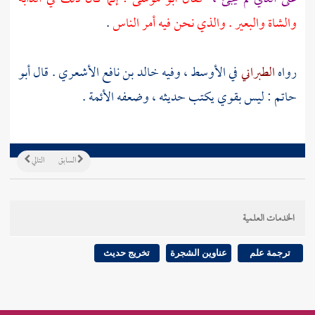
والشاة والبعير . والذي نحن فيه أمر الناس
.
رواه
الطبراني
في الأوسط ، وفيه
خالد بن نافع الأشعري
. قال
أبو
حاتم
: ليس بقوي يكتب حديثه ، وضعفه الأئمة .
السابق
التالي
الخدمات العلمية
ترجمة علم
عناوين الشجرة
تخريج حديث