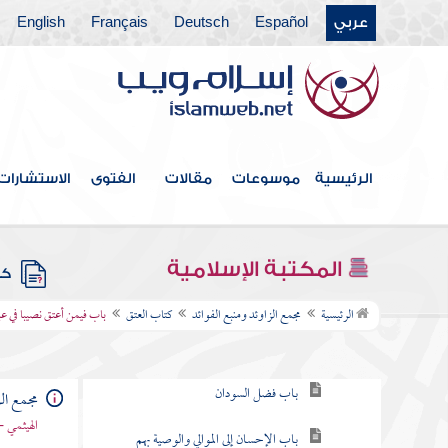
عربي
Español
Deutsch
Français
English
كتاب الصيد والذبائح
كتاب البيوع
كتاب الأيمان والنذور
كتاب الأحكام
الرئيسية
موسوعات
مقالات
الفتوى
الاستشارات
كتاب الوصايا
كتاب الفرائض
المكتبة الإسلامية
كتب
كتاب العتق
الرئيسية
مجمع الزاوئد ومنبع الفوائد
كتاب العتق
باب فيمن أعتق نصيبا في عب
باب ما يكره من حبس الرقيق
باب فضل السودان
مجمع الز
الهيثمي -
باب الإحسان إلى الموالي والوصية بهم