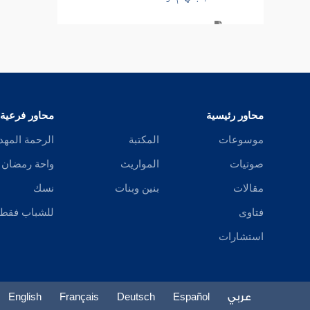
باب في المدبر
كتاب النكاح
كتاب الطلاق
محاور رئيسية
محاور فرعية
كتاب الأطعمة
موسوعات
المكتبة
الرحمة المهد
كتاب الأشربة
صوتيات
المواريث
واحة رمضان
مقالات
بنين وبنات
نسك
كتاب الطب
فتاوى
للشباب فقط
كتاب اللباس
استشارات
كتاب الخلافة
كتاب الجهاد
عربي
Español
Deutsch
Français
English