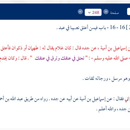
صفحة
248
16 - 16 - باب فيمن أعتق نصيبا في عبد .
إسماعيل بن أمية
، عن جده قال : كان غلام يقال له :
طهمان
أو
ذكوان
فأعتق ج
 صلى الله عليه وسلم - : "
تعتق في عنقك وترق في عنقك
" . قال : وكان يخد
وهو مرسل ، ورجاله ثقات .
اني
فقال : عن
إسماعيل بن أمية
عن أبيه عن جده . رواه من طريق
عبد الله بن أح
 جده ، والله أعلم .