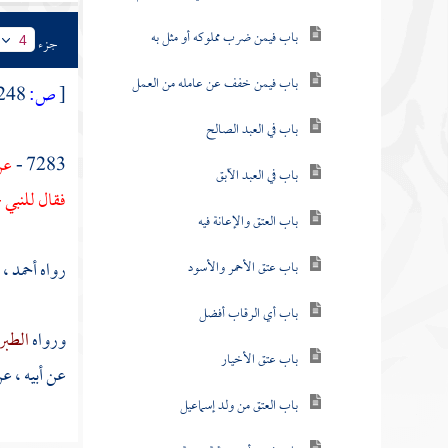
باب فيمن ضرب مملوكه أو مثل به
جزء
4
باب فيمن خفف عن عامله من العمل
[
ص:
248 ]
باب في العبد الصالح
7283 -
عن
باب في العبد الآبق
فقال للنبي -
باب العتق والإعانة فيه
رواه
أحمد
، 
باب عتق الأحمر والأسود
باب أي الرقاب أفضل
ورواه
الطبر
باب عتق الأخيار
عن أبيه ، عن
باب العتق من ولد إسماعيل