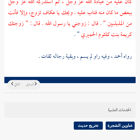
كان عليه من عبادة الله عز وجل ، ثم استدركه الله عز وجل
ببعض ما كان منه فتاب عليه . ويحك يا عكاف تزوج، وإلا فأنت
من المذبذبين " . قال : زوجني يا رسول الله . قال : " زوجتك
كريمة بنت كلثوم الحميري
" .
رواه
أحمد
، وفيه راو لم يسم ، وبقية رجاله ثقات .
السابق
التالي
الخدمات العلمية
عناوين الشجرة
تخريج حديث