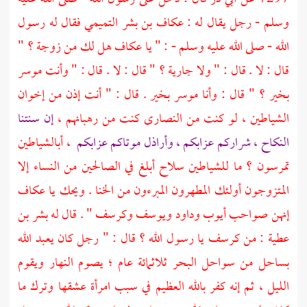
وسلم - رجل يقال له :
عكاف بن بشر التميمي
فقال له رسول
الله - صلى الله عليه وسلم - : " يا
عكاف
هل لك من زوجة ؟ "
قال : لا . قال : " ولا جارية ؟ " قال : لا . قال : " وأنت موسر
بخير ؟ " قال : وأنا موسر بخير . قال : " أنت إذن من إخوان
الشياطين ، لو كنت من
النصارى
كنت من رهبانهم ،
إن سنتنا
النكاح ، شراركم عزابكم ، وأراذل موتاكم عزابكم
، أبالشياطين
تمرسون ؟ ما للشياطين سلاح أبلغ في الصالحين من النساء إلا
المتزوجون أولئك المطهرون المبرءون من الخنا . ويحك يا عكاف
إنهن صواحب
أيوب
وداود
ويوسف
وكرسف
" . قال له
بشر بن
عطية
: من
كرسف
يا رسول الله ؟ قال : " رجل كان يعبد الله
بساحل من سواحل البحر ثلاثمائة عام ؛ يصوم النهار ويقوم
الليل ، ثم إنه كفر بالله العظيم في سبب امرأة عشقها وترك ما