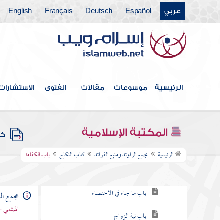
عربي
Español
Deutsch
Français
English
كتاب البيوع
كتاب الأيمان والنذور
كتاب الأحكام
كتاب الوصايا
الرئيسية
موسوعات
مقالات
الفتوى
الاستشارات
كتاب الفرائض
كتاب العتق
المكتبة الإسلامية
كتب
كتاب النكاح
الرئيسية
مجمع الزاوئد ومنبع الفوائد
كتاب النكاح
باب الكفاءة
باب الحث على النكاح وما جاء في ذلك
باب ما جاء في الاختصاء
مجمع الز
الهيثمي -
باب نية الزواج