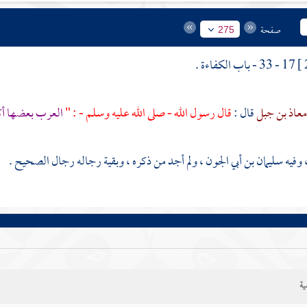
صفحة
275
17 - 33 - باب الكفاءة .
عاذ بن جبل
قال :
قال رسول الله - صلى الله عليه وسلم - : "
العرب بعضها أك
 وفيه
سليمان بن أبي الجون
، ولم أجد من ذكره ، وبقية رجاله رجال الصحيح .
ية