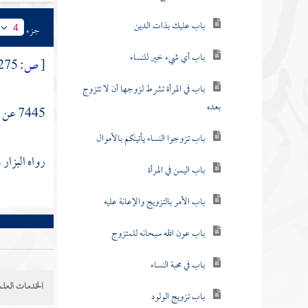
باب عليك بذات الدين
جزء
4
باب أي شيء خير للنساء
[
ص:
275 ]
باب في المرأة تشرط لزوجها أن لا تتزوج
بعده
7445 عن
م
باب تزوجوا النساء يأتينكم بالأموال
رواه
البزار
،
باب اليمن في المرأة
باب الأمر بالتزويج والإعانة عليه
باب عون الله سبحانه للمتزوج
باب في محبة النساء
الخدمات العلم
باب تزويج الولود