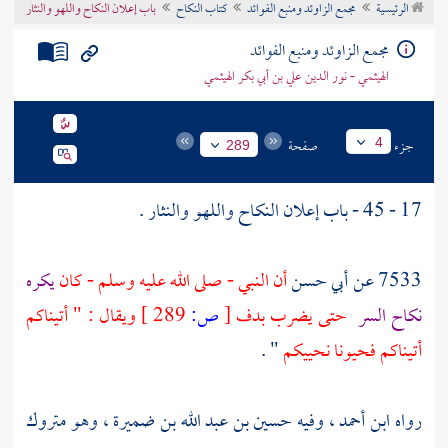
الرئيسية
مجمع الزاوئد ومنبع الفوائد
كتاب النكاح
باب إعلان النكاح واللهو والنثار
تراجم الأعلام
مجمع الزاوئد ومنبع الفوائد
الهيثمي - نور الدين علي بن أبي بكر الهيثمي
جزء
صفحة
4
289
17 - 45 - باب إعلان النكاح واللهو والنثار .
7533 عن
أبي حسن
أن النبي - صلى الله عليه وسلم - كان
يكره
نكاح السر
حتى يضرب بدف
[
ص:
289 ]
ويقال : " أتيناكم
أتيناكم فحيونا نحييكم
" .
رواه ابن
أحمد
، وفيه
حسين بن عبد الله بن ضميرة
، وهو متروك