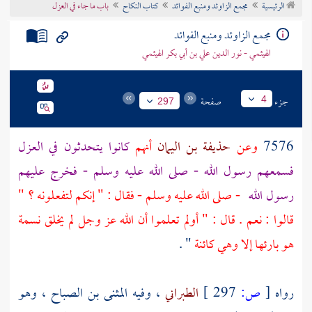
الرئيسية
مجمع الزاوئد ومنبع الفوائد
كتاب النكاح
باب ما جاء في العزل
تراجم الأعلام
مجمع الزاوئد ومنبع الفوائد
الهيثمي - نور الدين علي بن أبي بكر الهيثمي
جزء
صفحة
4
297
7576
وعن
حذيفة بن اليمان
أنهم
كانوا يتحدثون في العزل
فسمعهم رسول الله - صلى الله عليه وسلم - فخرج عليهم
رسول الله
- صلى الله عليه وسلم - فقال : " إنكم لتفعلونه ؟ "
قالوا : نعم . قال : " أولم تعلموا أن الله عز وجل لم يخلق نسمة
هو بارئها إلا وهي كائنة
" .
رواه
[
ص:
297 ]
الطبراني
، وفيه
المثنى بن الصباح
، وهو