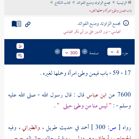
الرئيسية
مجمع الزاوئد ومنبع الفوائد
كتاب النكاح
تراجم الأعلام
باب فيمن وطئ امرأة وحملها لغيره
مجمع الزاوئد ومنبع الفوائد
الهيثمي - نور الدين علي بن أبي بكر الهيثمي
جزء
صفحة
4
300
17 - 59 - باب فيمن وطئ امرأة وحملها لغيره .
7600 عن
ابن عباس
قال : قال رسول الله - صلى الله عليه
وسلم - :
"
ليس منا من وطئ حبلى
"
.
رواه
[
ص:
300 ]
أحمد
في حديث طويل ،
والطبراني
، وفيه
الحجاج بن أرطاة
، وهو مدلس ، وبقية رجاله رجال الصحيح .