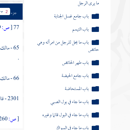
باب جامع غسل الجنابة
جزء
2
باب التيمم
77
[
ص:
259 ]
باب ما يحل للرجل من امرأته وهي
حائض
65 -
مالك
باب طهر الحائض
.
باب جامع الحيضة
باب المستحاضة
66 -
مالك
باب ما جاء في بول الصبي
2301 - قال
باب ما جاء في البول قائما وغيره
باب ما جاء في السواك
[
ص:
260 ]