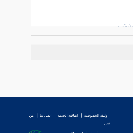
فقط .
هاب
.
مر
: أنه كان يمسح ظهور خفيه وبطونهما .
وثيقة الخصوصية
اتفاقية الخدمة
اتصل بنا
من
نحن
أنه كان يمسح أعلاهما وأسفلهما .