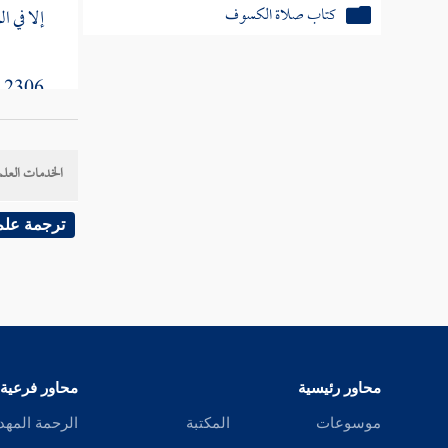
كتاب صلاة الاستسقاء
إلا في ا
كتاب القبلة
2306 - وقد روي عن بعض أصحاب الشافعي : أنه أجاز أن يمسح على باطن الخف دون ظهره .
كتاب القرآن
كتاب الجنائز
2307 - وأما
الخدمات العلم
كتاب الزكاة
2308 - ويستحب ألا يقصر أحد عن ظهور الخفين وبطونهما معا كقول
ترجمة علم
كتاب الصيام
كتاب الاعتكاف
2309 - وهو قول
كتاب الحج
2310 - ورواه
كتاب الجهاد
محاور رئيسية
محاور فرعية
كتاب النذور والأيمان
موسوعات
المكتبة
الرحمة المهد
[
ص:
261 ]