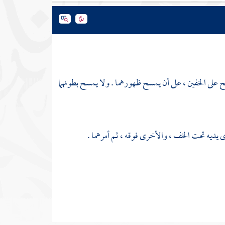
سح على الخفين ، على أن يمسح ظهورهما . ولا يمسح بطونهما
يديه تحت الخف ، والأخرى فوقه ، ثم أمرهما .