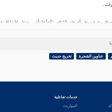
لوقت .
الشافعي
فقد نص أنه لا يجوز
المسح على أسفل الخف
، ويجزئه على ظهره 
ية
مالك
،
وابن ش
عناوين الشجرة
تخريج حديث
عبد الله بن عمر
، ذكر
عبد الرزاق
عن
ابن جريج
عن
نافع
عن
ابن ع
الثوري
عن
ابن جريج
.
خدمات تفاعلية
اة
المواريث
2311 - ورواه
ابن وهب
، عن
أسامة بن زيد
، عن
نافع
، عن
ابن عمر
: 