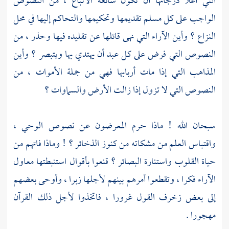
التي أعلا درجاتها أن تكون سائغة الاتباع ، من النصوص
الواجب على كل مسلم تقديمها وتحكيمها والتحاكم إليها في محل
النزاع ؟ وأين الآراء التي نهى قائلها عن تقليده فيها وحذر ، من
النصوص التي فرض على كل عبد أن يهتدي بها ويتبصر ؟ وأين
المذاهب التي إذا مات أربابها فهي من جملة الأموات ، من
النصوص التي لا تزول إذا زالت الأرض والسماوات ؟
سبحان الله ! ماذا حرم المعرضون عن نصوص الوحي ،
واقتباس العلم من مشكاته من كنوز الذخائر ؟ ! وماذا فاتهم من
حياة القلوب واستنارة البصائر ؟ قنعوا بأقوال استنبطتها معاول
الآراء فكرا ، وتقطعوا أمرهم بينهم لأجلها زبرا ، وأوحى بعضهم
إلى بعض زخرف القول غرورا ، فاتخذوا لأجل ذلك القرآن
مهجورا .