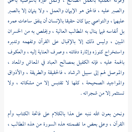
وقوته العملية بالعمل الصالح ، وكمل غيره بالتوصية بالحق
والصبر عليه ، فالحق هو الإيمان والعمل ، ولا يتمان إلا بالصبر
عليهما ، والتواصي بهما كان حقيقا بالإنسان أن ينفق ساعات عمره
بل أنفاسه فيما ينال به المطالب العالية ، ويخلص به من الخسران
المبين ، وليس ذلك إلا بالإقبال على القرآن وتفهمه وتدبره
واستخراج كنوزه وإثارة دفائنه ، وصرف العناية إليه ، والعكوف
بالهمة عليه ، فإنه الكفيل بمصالح العباد في المعاش والمعاد ،
والموصل لهم إلى سبيل الرشاد ، فالحقيقة والطريقة ، والأذواق
والمواجيد الصحيحة ، كلها لا تقتبس إلا من مشكاته ، ولا
تستثمر إلا من شجراته .
ونحن بعون الله ننبه على هذا بالكلام على فاتحة الكتاب وأم
القرآن ، وعلى بعض ما تضمنته هذه السورة من هذه المطالب ،