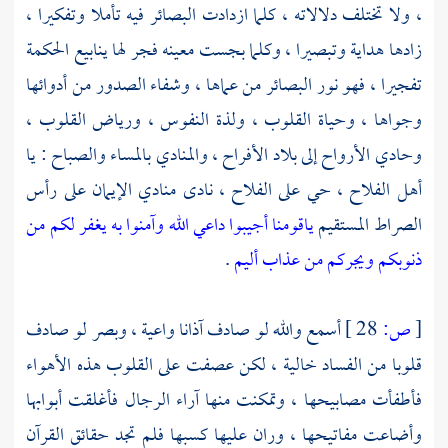
، ولا تختلف دلالاته ، كلما ازدادت البصائر فيه تأملا وتفكيرا ،
زادها هداية وتبصيرا ، وكلما بجست معينه فجر لها ينابيع الحكمة
تفجيرا ، فهو نور البصائر من عماها ، وشفاء الصدور من أدوائها
وجواها ، وحياة القلوب ، ولذة النفوس ، ورياض القلوب ،
وحادي الأرواح إلى بلاد الأفراح ، والمنادي بالمساء والصباح : يا
أهل الفلاح ، حي على الفلاح ، نادى منادي الإيمان على رأس
الصراط المستقيم
ياقومنا أجيبوا داعي الله وآمنوا به يغفر لكم من
ذنوبكم ويجركم من عذاب أليم
.
[
ص:
28 ]
أسمع والله لو صادف آذانا واعية ، وبصر لو صادف
قلوبا من الفساد خالية ، لكن عصفت على القلوب هذه الأهواء
فأطفأت مصابيحها ، وتمكنت منها آراء الرجال فأغلقت أبوابها
وأضاعت مفاتيحها ، وران عليها كسبها فلم تجد حقائق القرآن