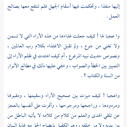
إليها منفذا ، وتحكمت فيها أسقام الجهل فلم تنتفع معها بصالح
العمل .
وا عجبا لها ! كيف جعلت غذاءها من هذه الآراء التي لا تسمن
ولا تغني من جوع ، ولم تقبل الاغتذاء بكلام رب العالمين ،
ونصوص حديث نبيه المرفوع ، أم كيف اهتدت في ظلم الآراء إلى
التمييز بين الخطأ والصواب ، وخفي عليها ذلك في مطالع الأنوار
من السنة والكتاب ؟ .
واعجبا ! كيف ميزت بين صحيح الآراء وسقيمها ، ومقبولها
ومردودها ، وراجحها ومرجوحها ، وأقرت على أنفسها بالعجز
عن تلقي الهدى والعلم من كلام من كلامه لا يأتيه الباطل من
بين يديه ولا من خلفه ، وهو الكفيل بإيضاح الحق مع غاية البيان