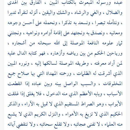
عبده ورسوله المبعوث بالكتاب المبين ، الفارق بين الهدى
والضلال ، والغي والرشاد ، والشك واليقين ، أنزله لنقرأه تدبرا
، ونتأمله تبصرا ، ونسعد به تذكرا ، ونحمله على أحسن وجوهه
ومعانيه ، ونصدق به ونجتهد على إقامة أوامره ونواهيه ، ونجتني
ثمار علومه النافعة الموصلة إلى الله سبحانه من أشجاره ،
ورياحين الحكم من بين رياضه وأزهاره ، فهو كتابه الدال عليه
لمن أراد معرفته ، وطريقه الموصلة لسالكها إليه ، ونوره المبين
الذي أشرقت له الظلمات ، ورحمته المهداة التي بها صلاح جميع
المخلوقات ، والسبب الواصل بينه وبين عباده إذا انقطعت
الأسباب ، وبابه الأعظم الذي منه الدخول ، فلا يغلق إذا غلقت
الأبواب ، وهو الصراط المستقيم الذي لا تميل به الآراء ، والذكر
الحكيم الذي لا تزيغ به الأهواء ، والنزل الكريم الذي لا يشبع
منه العلماء ، لا تفنى عجائبه ، ولا تقلع سحائبه ، ولا تنقضي آياته