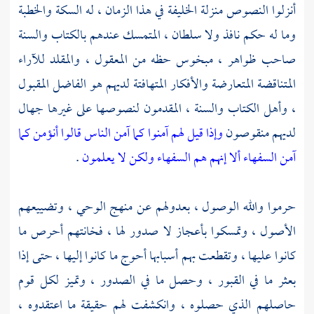
أنزلوا النصوص منزلة الخليفة في هذا الزمان ، له السكة والخطبة
وما له حكم نافذ ولا سلطان ، المتمسك عندهم بالكتاب والسنة
صاحب ظواهر ، مبخوس حظه من المعقول ، والمقلد للآراء
المتناقضة المتعارضة والأفكار المتهافتة لديهم هو الفاضل المقبول
، وأهل الكتاب والسنة ، المقدمون لنصوصها على غيرها جهال
لديهم منقوصون
وإذا قيل لهم آمنوا كما آمن الناس قالوا أنؤمن كما
آمن السفهاء ألا إنهم هم السفهاء ولكن لا يعلمون
.
حرموا والله الوصول ، بعدولهم عن منهج الوحي ، وتضييعهم
الأصول ، وتمسكوا بأعجاز لا صدور لها ، فخانتهم أحرص ما
كانوا عليها ، وتقطعت بهم أسبابها أحوج ما كانوا إليها ، حتى إذا
بعثر ما في القبور ، وحصل ما في الصدور ، وتميز لكل قوم
حاصلهم الذي حصلوه ، وانكشفت لهم حقيقة ما اعتقدوه ،