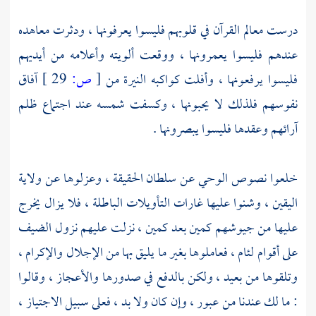
درست معالم القرآن في قلوبهم فليسوا يعرفونها ، ودثرت معاهده
عندهم فليسوا يعمرونها ، ووقعت ألويته وأعلامه من أيديهم
فليسوا يرفعونها ، وأفلت كواكبه النيرة من
[
ص:
29 ]
آفاق
نفوسهم فلذلك لا يحبونها ، وكسفت شمسه عند اجتماع ظلم
آرائهم وعقدها فليسوا يبصرونها .
خلعوا نصوص الوحي عن سلطان الحقيقة ، وعزلوها عن ولاية
اليقين ، وشنوا عليها غارات التأويلات الباطلة ، فلا يزال يخرج
عليها من جيوشهم كمين بعد كمين ، نزلت عليهم نزول الضيف
على أقوام لئام ، فعاملوها بغير ما يليق بها من الإجلال والإكرام ،
وتلقوها من بعيد ، ولكن بالدفع في صدورها والأعجاز ، وقالوا
: ما لك عندنا من عبور ، وإن كان ولا بد ، فعلى سبيل الاجتياز ،