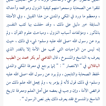
تلقوا عن الصحابة وسمعوا منهم كيفية النزول ومواقعه وأحداثه
، ومعظم ما ورد في المكي والمدني من هذا القبيل ، وفي الأمثلة
السابقة خير دليل على ذلك ، وقد حفلت بها كتب التفسير
بالمأثور ، ومؤلفات أسباب النزول ، ومباحث علوم القرآن ، ولم
يرد عن رسول الله -صلى الله عليه وسلم- شيء في ذلك ، حيث
إنه ليس من الواجبات التي تجب على الأمة إلا بالقدر الذي
يعرف به الناسخ والمنسوخ ، قال
القاضي أبو بكر محمد بن الطيب
الباقلاني
في " الانتصار " : " إنما يرجع في معرفة المكي والمدني
لحفظ الصحابة والتابعين ، ولم يرد عن رسول الله -صلى الله عليه
وسلم- في ذلك قول لأنه لم يؤمر به ، ولم يجعل الله علم ذلك من
فرائض الأمة ، وإن وجب في بعضه على أهل العلم ومعرفة تاريخ
الناسخ والمنسوخ فقد يعرف ذلك بغير نص الرسول “ .