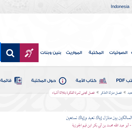
Indonesia
الصوتيات
المكتبة
المواريث
بنين وبنات
 PDF
كتاب الأمة
حول المكتبة
قائمة 
عبد
فصل منزلة التذكر
فصل تجتنى ثمرة الفكرة بثلاثة أشياء
لسالكين بين منازل إياك نعبد وإياك نستعين
 - أبو عبد الله محمد بن أبي بكر ابن قيم الجوزية