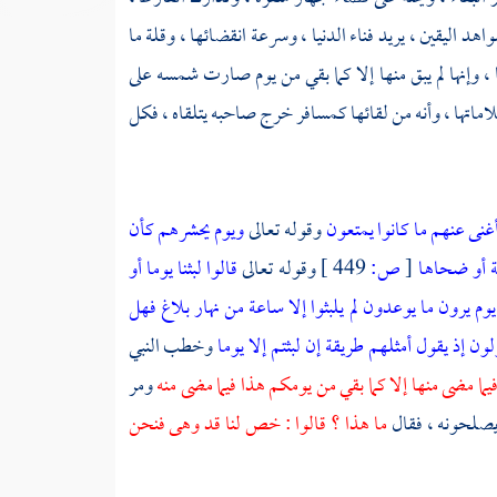
هد اليقين ، يريد فناء الدنيا ، وسرعة انقضائها ، وقلة ما
ا ، وإنها لم يبق منها إلا كما بقي من يوم صارت شمسه على
اماتها ، وأنه من لقائها كمسافر خرج صاحبه يتلقاه ، فكل
أغنى عنهم ما كانوا يمتعون
وقوله تعالى
ويوم يحشرهم كأن
شية أو ضحاها
[
ص:
449 ]
وقوله تعالى
قالوا لبثنا يوما أو
يوم يرون ما يوعدون لم يلبثوا إلا ساعة من نهار بلاغ فهل
لون إذ يقول أمثلهم طريقة إن لبثتم إلا يوما
وخطب النبي
ا فيما مضى منها إلا كما بقي من يومكم هذا فيما مضى منه
ومر
يصلحونه ، فقال
ما هذا ؟ قالوا : خص لنا قد وهى فنحن