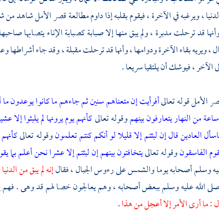
دنيا ، ويرغبه في الآخرة ، فيقوم بقلبه إذا داوم مطالعة قصر الأمل شاهد من شوا
وأنها قد ترحلت مدبرة ، ولم يبق منها إلا صبابة كصبابة الإناء يتصابها صاحبه
 ، ويريه بقاء الآخرة ودوامها ، وأنها قد ترحلت مقبلة ، وقد جاء أشراطها وعل
لى الآخر ، فيوشك أن يلتقيا سريعا .
ر الأمل قوله تعالى
أفرأيت إن متعناهم سنين
ثم جاءهم ما كانوا يوعدون
ما 
ا ساعة من النهار يتعارفون بينهم
وقوله تعالى
كأنهم يوم يرونها لم يلبثوا إلا ع
سأل العادين
قال إن لبثتم إلا قليلا لو أنكم كنتم تعلمون
وقوله تعالى
كأنهم 
قوم الفاسقون
وقوله تعالى
يتخافتون بينهم إن لبثتم إلا عشرا
نحن أعلم بما يقو
ليه وسلم أصحابه يوما والشمس على رءوس الجبال ، فقال
إنه لم يبق من الدني
صلى الله عليه وسلم ببعض أصحابه ، وهم يعالجون خصا لهم قد وهى . فهم 
ال : ما أرى الأمر إلا أعجل من هذا
.