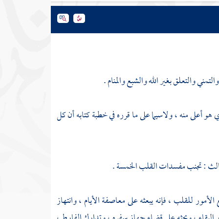
لتمني والتعلق بغير الله والشبع والمنام .
ي هو أعلى منه ، ولاسيما على ما قرره في خطبة كتابه أن كل
والثالث : تجنب مفسدات القلب الخمسة .
أمور للقلب ، فإنه يبعثه على معاصفة الأيام ، وانتهاز
البقاء ، ويحثه على قضاء جهاز سفره ، وتدارك الفارط ،