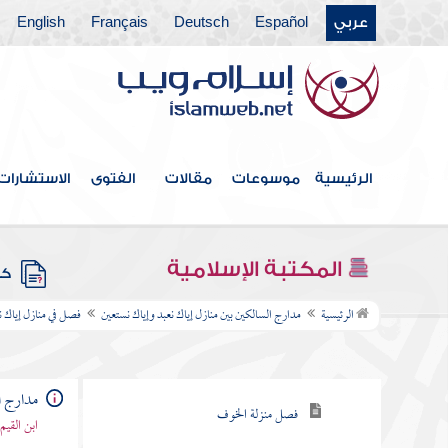
فصل فوائد تدبر القرآن وتأمل
عربي
Español
Deutsch
Français
English
معانيه
فصل آثار مفسدات القلب
الخمسة
فصل منزلة الاعتصام
الرئيسية
موسوعات
مقالات
الفتوى
الاستشارات
فصل منزلة الفرار
المكتبة الإسلامية
فصل منزلة الرياضة
كتب
فصل منزلة السماع
الرئيسية
مدارج السالكين بين منازل إياك نعبد وإياك نستعين
فصل في منازل إياك ن
فصل منزلة الحزن
مدارج ا
فصل منزلة الخوف
ابن القيم