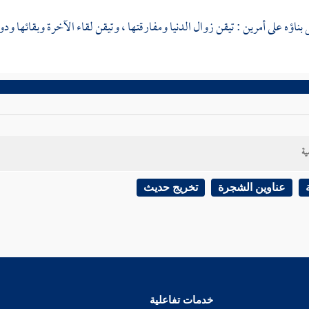
ناؤه على أمرين : تيقن زوال الدنيا ومفارقتها ، وتيقن لقاء الآخرة وبقائها ودوام
ية
عناوين الشجرة
تخريج حديث
خدمات تفاعلية