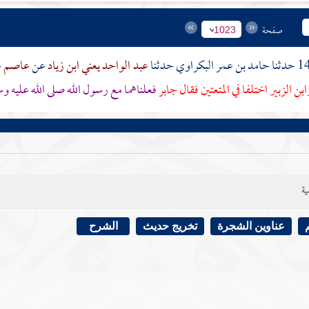
صفحة
1023
حامد بن عمر البكراوي
حدثنا
عبد الواحد يعني ابن زياد
عن
عاصم
ع
ابن الزبير
اختلفا في المتعتين فقال
جابر
فعلناهما مع رسول الله صلى الله عليه وسل
ية
عناوين الشجرة
تخريج حديث
الشرح