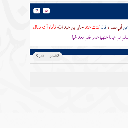
ن
أبي نضرة
قال
كنت عند
جابر بن عبد الله
فأتاه آت فقال
م ثم نهانا عنهما
عمر
فلم نعد لهما
السابق
التالي