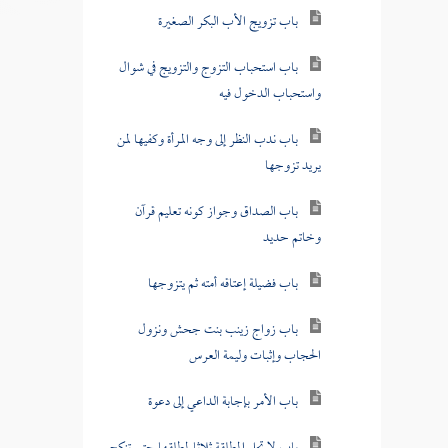
باب تزويج الأب البكر الصغيرة
باب استحباب التزوج والتزويج في شوال
واستحباب الدخول فيه
باب ندب النظر إلى وجه المرأة وكفيها لمن
يريد تزوجها
باب الصداق وجواز كونه تعليم قرآن
وخاتم حديد
باب فضيلة إعتاقه أمته ثم يتزوجها
باب زواج زينب بنت جحش ونزول
الحجاب وإثبات وليمة العرس
باب الأمر بإجابة الداعي إلى دعوة