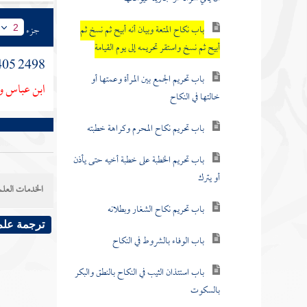
باب نكاح المتعة وبيان أنه أبيح ثم نسخ ثم
جزء
2
أبيح ثم نسخ واستقر تحريمه إلى يوم القيامة
2498 1405 حدثنا
باب تحريم الجمع بين المرأة وعمتها أو
ابن عباس
و
خالتها في النكاح
باب تحريم نكاح المحرم وكراهة خطبته
باب تحريم الخطبة على خطبة أخيه حتى يأذن
أو يترك
الخدمات العلم
باب تحريم نكاح الشغار وبطلانه
ترجمة علم
باب الوفاء بالشروط في النكاح
باب استئذان الثيب في النكاح بالنطق والبكر
بالسكوت