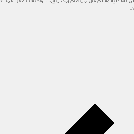
الله عليه وسلم قال: من صام رمضان إيمانا ً واحتساباً غفر له ما 
..