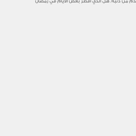
تقدم من ذنبه. هل الذي أفطر بعض الأيام في رمضان