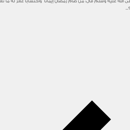
الله عليه وسلم قال: من صام رمضان إيمانا ً واحتساباً غفر له ما 
..