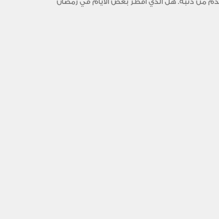
تقدم من ذنبه. هل الذي أفطر بعض الأيام في رمضان