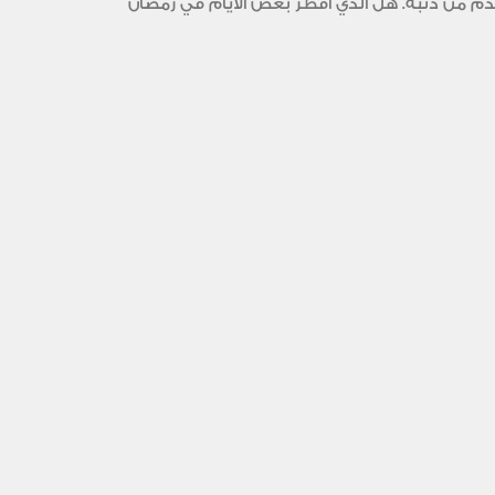
تقدم من ذنبه. هل الذي أفطر بعض الأيام في رمضان