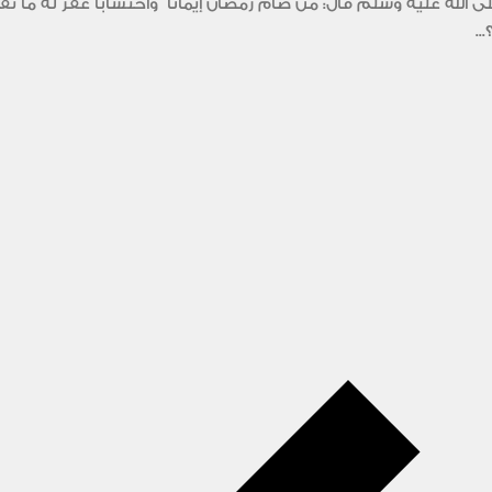
الله عليه وسلم قال: من صام رمضان إيمانا ً واحتساباً غفر له ما 
..