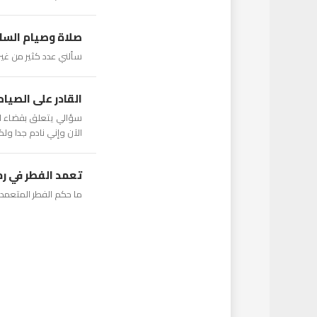
صلاة وصيام السا
سألني عدد كثير من غير
القادر على الصيام
سؤالي يتعلق بقضاء ال
الآن وإني نادم جدا ول
تعمد الفطر في رم
ما حكم الفطر المتعمد 