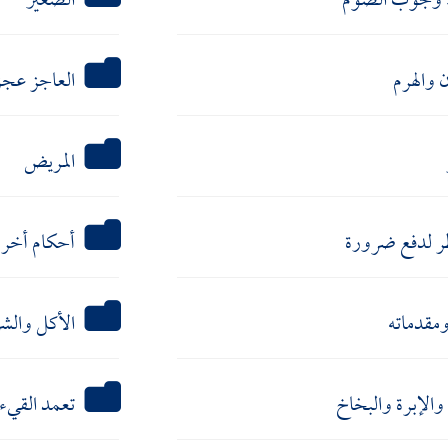
وجوب الصوم
الصغير
 والهرم
العاجز عجز
المريض
ر لدفع ضرورة
أحكام أخر
ومقدماته
الأكل وال
والإبرة والبخاخ
تعمد القيء