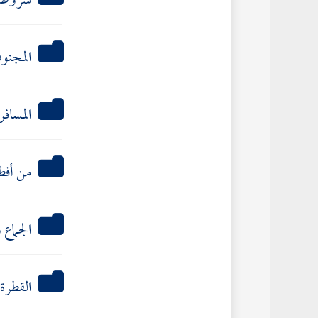
شروط 
المجنون
المسافر
من أفط
الجماع 
القطرة 