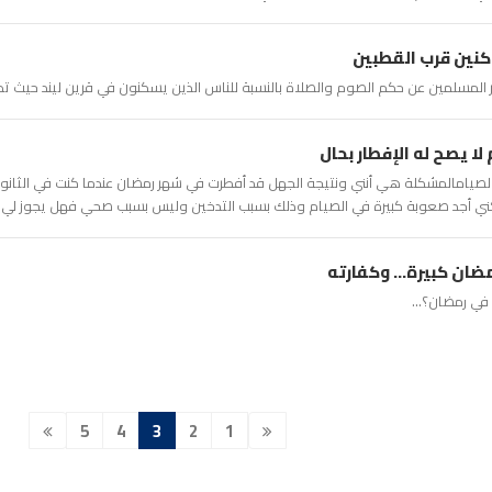
كنين قرب القطبين
 المسلمين عن حكم الصوم والصلاة بالنسبة للناس الذين يسكنون في قرين ليند حيث تطول 
 لا يصح له الإفطار بحال
صيامالمشكلة هي أنني ونتيجة الجهل قد أفطرت في شهر رمضان عندما كنت في الثانوية
كني أجد صعوبة كبيرة في الصيام وذلك بسبب التدخين وليس بسبب صحي فهل يجوز لي إخرا
ضان كبيرة... وكفارته
في رمضان؟...
5
4
3
2
1