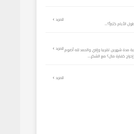
للمزيد
الأيام كثيراً؟...
للمزيد
 مدة شهرين تقريبا وإنني والحمد لله أصوم
ج كفارة مال؟ مع الشكرِ....
للمزيد