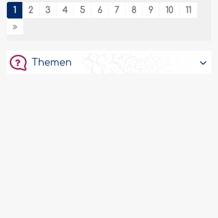
Islâm bedeutet Hingabe an Allâh den
1
2
3
4
5
6
7
8
9
10
11
Herrn der Welten, indem man Ihm
gehorcht, Seinen Geboten folgt und den
Ungehorsam Ihm gegenüber meidet. Der
Islâm beschränkt..
Weiter
Themen
175597
23/09/2025
Servicevereinbarung
Islâmisierung des Wissens
Man muss die Denkweisen refomieren und
eine reine und klare Vision für die
verschiedenen Denkphasen entwickeln.
Alle Wissensbereiche kann man nach der
© 2008-2026. IslamWeb. Alle Rechte vorbehalten
flexiblen und umfassenden islâmischen
Perspektive regeln, die alle Teile eines
wissenschaftlichen Themas umfasst
(Zielsetzung, Methodik, Fakten und Praxis).
Während die Wissenschaft..
Weiter
Deutsch
175605
23/09/2025