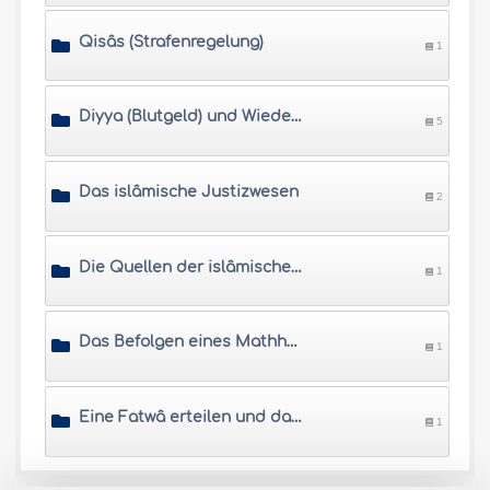
Qisâs (Strafenregelung)
1
Diyya (Blutgeld) und Wiedergutmachung
5
Das islâmische Justizwesen
2
Die Quellen der islâmischen Rechtssprechung
1
Das Befolgen eines Mathhab (Rechtsschule)
1
Eine Fatwâ erteilen und das angemessene Benehmen eines Muftis
1