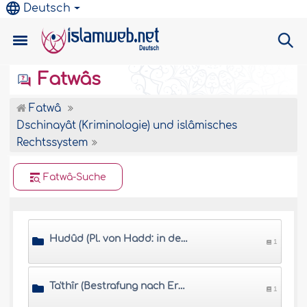
Deutsch
Fatwâs
Fatwâ
Dschinayât (Kriminologie) und islâmisches
Rechtssystem
Fatwâ-Suche
Hudûd (Pl. von Hadd: in der Scharî'a festgelegte Bestrafungen für kriminelle Handlungen)
1
Ta'thîr (Bestrafung nach Ermessen des islamischen Herrschers)
1