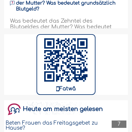
der Mutter? Was bedeutet grundsätzlich
Blutgeld?
Was bedeutet das Zehntel des
Blutgeldes der Mutter? Was bedeutet
grundsätzlich Blutgeld? Ist hier die
schwangere Mutter gemeint, die
abgetrieben hat, oder deren Mutter?
Was ist der Wert des Blutgelds einer
Mutter in Dirham der Vereinigten
Arabischen Emirate? Muss das Zehntel
des Blutgelds einer Mutter bezahlt
werden, obwohl der Embryo im Alter..
Weiter
Fatwâ
122790
25-5-2009
Heute am meisten gelesen
Beten Frauen das Freitagsgebet zu
7
Hause?