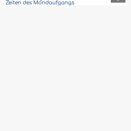
Zeiten des Mondaufgangs
Gebet in einem Hemd, das die Schulter
3
freilässt
Wird der Muslim am Jüngsten Tag für
3
seine unislamischen schlechten
Gedanken bestraft?
Gilt das Lesen des Qurâns in
3
Übersetzung als Rezitation?
Psychisch Kranke und das Fasten
3
Es ist unbedenklich, einen Zahn in
3
seinen ursprünglichen Zustand
zurückzuversetzen