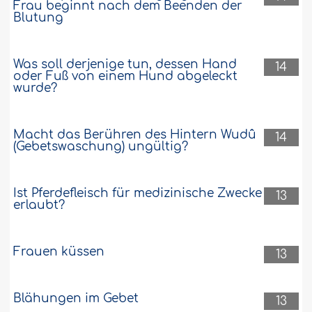
Frau beginnt nach dem Beenden der
Waisen erlangt
Blutung
Ist es besser, für ein Waisenkind im
Waisenheim oder zu Hause zu sorgen?
Ich habe Allâh sei Dank zwei Söhne und
Was soll derjenige tun, dessen Hand
14
kann noch Kinder bekommen. Und wie
oder Fuß von einem Hund abgeleckt
wurde?
ist es, falls ich ein Mädchen adoptiere?..
Weiter
19537
16-10-2018
Macht das Berühren des Hintern Wudû
14
(Gebetswaschung) ungültig?
Ist Pferdefleisch für medizinische Zwecke
13
erlaubt?
Frauen küssen
13
Blähungen im Gebet
13