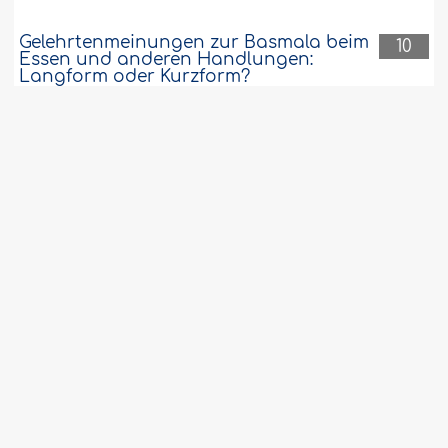
Gelehrtenmeinungen zur Basmala beim
10
Essen und anderen Handlungen:
Langform oder Kurzform?
Ist es Pflicht oder Empfehlung, dass
10
Eltern ihren Kindern das rituelle Gebet
anordnen?
Wudû und Tayammum bei Verletzungen
10
Was soll der Mann machen, wenn beide
10
Frauen in zwei verschiedenen Ländern
wohnen?
Beten vor einem Spiegel oder Fernseher
10
ist verpönt