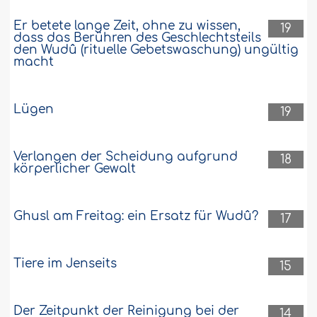
Welche besondere Stellung hat jemand,
der von muslimischen Eltern abstammt,
Er betete lange Zeit, ohne zu wissen,
19
gegenüber jemandem, der von nicht-
dass das Berühren des Geschlechtsteils
muslimischen Eltern abstammt?..
den Wudû (rituelle Gebetswaschung) ungültig
macht
Weiter
24651
16-1-2019
Lügen
19
Höchste Rangstufe, die ein Gläubiger
erlangen kann
Verlangen der Scheidung aufgrund
18
körperlicher Gewalt
Was ist die höchste Rangstufe, die ein
den Glauben Verinnerlichender erlangen
kann? Gibt es eine Grenze für den Rang
Ghusl am Freitag: ein Ersatz für Wudû?
17
eines Gläubigen? Wo liegt diese Grenze?..
Weiter
32228
25-10-2018
Tiere im Jenseits
15
Wie man den Vorzug des Sorgens für die
Der Zeitpunkt der Reinigung bei der
14