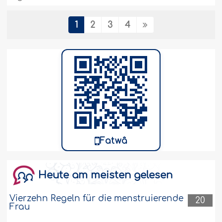
23000
26-9-2019
1
2
3
4
Lieblingsehefrau des Gesandten und der
Mann, der seinem Herzen am nächsten
stand
Wer war die Lieblingsehefrau des
Gesandten Allâhs (möge Allah ihn in
Ehren halten und ihm Wohlergehen
schenken) und welcher Gefährte war ihm
am liebsten und stand seinem Herzen
am nächsten?..
Weiter
Fatwâ
19801
25-9-2019
Heute am meisten gelesen
Jemand, der von muslimischen Eltern
abstammt, hat keinen Vorzug gegenüber
Vierzehn Regeln für die menstruierende
20
Frau
anderen