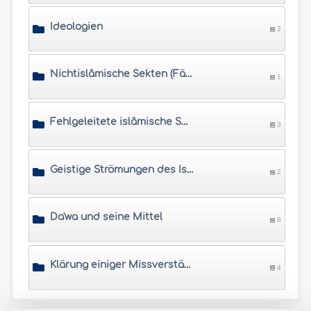
Ideologien
2
Nichtislâmische Sekten (Fälschlich dem Islâm zugeschrieben)
1
Fehlgeleitete islâmische Sekten
3
Geistige Strömungen des Islâm und seine Bewegungen
2
Da'wa und seine Mittel
8
Klärung einiger Missverständnisse über den Islâm
4