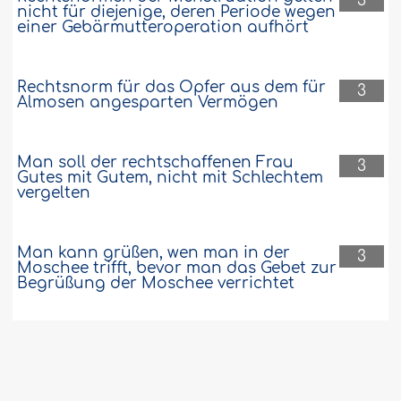
3
nicht für diejenige, deren Periode wegen
einer Gebärmutteroperation aufhört
Rechtsnorm für das Opfer aus dem für
3
Almosen angesparten Vermögen
Man soll der rechtschaffenen Frau
3
Gutes mit Gutem, nicht mit Schlechtem
vergelten
Man kann grüßen, wen man in der
3
Moschee trifft, bevor man das Gebet zur
Begrüßung der Moschee verrichtet
„Wen Allâh in die Irre gehen lässt, der
3
hat keinen, der ihn rechtleiten könnte“,
sagt der Qurân – warum gibt es gleichzeitig
so viele Dâ’îs?