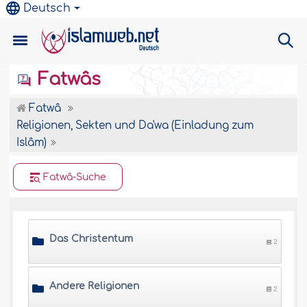
Deutsch
Fatwâs
Fatwâ
Religionen, Sekten und Da'wa (Einladung zum
Islâm)
Fatwâ-Suche
Das Christentum
2
Andere Religionen
2