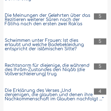
Mein Ehemann sucht einen Ort auf, der
mir nicht gefällt. Dort wird nur gespielt
Die Meinungen der Gelehrten über das
und geraucht. Darf ich ihn daran
5
Rezitieren weiterer Sûren nach der
hindern, dorthin zu gehen? ..
Weiter
Fâtiha nach den ersten zwei Rak'as
128255
22-10-2009
Schwimmen unter Frauen: Ist dies
5
erlaubt und welche Badebekleidung
entspricht der islâmischen Sitte?
Rechtsnorm für diejenige, die während
5
des Ihrâm-Zustandes den Niqâb (die
Vollverschleierung) trug
Die Erklärung des Verses „Und
4
denjenigen, die glauben und denen ihre
Nachkommenschaft im Glauben nachfolgt …”