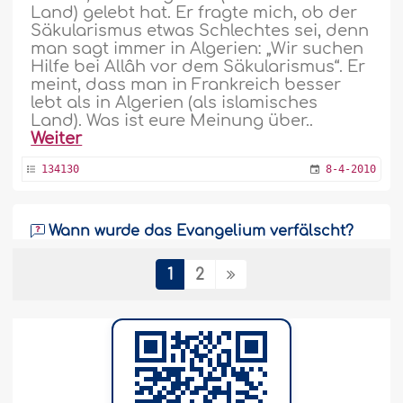
Land) gelebt hat. Er fragte mich, ob der
Säkularismus etwas Schlechtes sei, denn
man sagt immer in Algerien: „Wir suchen
Hilfe bei Allâh vor dem Säkularismus“. Er
meint, dass man in Frankreich besser
lebt als in Algerien (als islamisches
Land). Was ist eure Meinung über..
Weiter
134130
8-4-2010
Wann wurde das Evangelium verfälscht?
Der Lobpreis ist Allâhs! Möge Allâh
1
2
Seinen Gesandten in Ehren halten und
ihm Wohlergehen schenken! Sehr
geehrter Scheich, wann wurde das
Evangelium verfälscht?..
Weiter
133671
25-3-2010