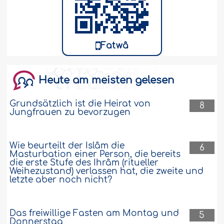
Ist das Gebet hinter einem Imâm gültig,
der nicht die rechte Hand in Brusthöhe
auf die linke legt und Al-Fâtiha nicht gut
Fatwâ
rezitieren kann?
Ist das Gebet hinter einem Imâm gültig,
der nicht die rechte Hand in Brusthöhe
Heute am meisten gelesen
auf die linke legt und Al-Fâtiha nicht gut
rezitieren kann? Gibt es Organisationen,
Grundsätzlich ist die Heirat von
die sich um die Rechte armer Muslime
8
Jungfrauen zu bevorzugen
kümmern, die ihre Heimatländer
verlassen, und nun in Ländern leben, die
die islâmische Gesetzgebung nicht
Wie beurteilt der Islâm die
anwenden? Vielen Dank! ..
Weiter
6
Masturbation einer Person, die bereits
die erste Stufe des Ihrâm (ritueller
128256
22-10-2009
Weihezustand) verlassen hat, die zweite und
letzte aber noch nicht?
Ehemann sucht Orte auf, an denen
geraucht und gespielt wird. Darf die Frau
Das freiwillige Fasten am Montag und
5
ihn daran hindern?
Donnerstag