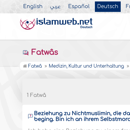
English
عربي
Español
Deutsch
F
Fatwâs
Fatwâ
Medizin, Kultur und Unterhaltung
1 Fatwâ
Beziehung zu Nichtmuslimin, die d
beging. Bin ich an ihrem Selbstmor