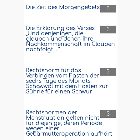
Die Zeit des Morgengebets
3
Die Erklärung des Verses
3
„Und denjenigen, die
glauben und denen ihre
Nachkommenschaft im Glauben
nachfolgt …”
Rechtsnorm für das
3
Verbinden vom Fasten der
sechs Tage des Monats
Schawwâl mit dem Fasten zur
Sühne für einen Schwur
Rechtsnormen der
3
Menstruation gelten nicht
für diejenige, deren Periode
wegen einer
Gebärmutteroperation aufhört