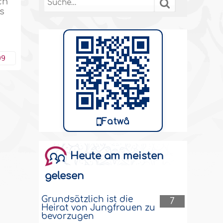
ch
ss
09
Fatwâ
Heute am meisten
gelesen
Grundsätzlich ist die
7
Heirat von Jungfrauen zu
bevorzugen