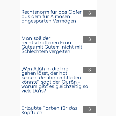
Rechtsnorm für das Opfer
3
aus dem für Almosen
angesparten Vermögen
Man soll der
3
rechtschaffenen Frau
Gutes mit Gutem, nicht mit
Schlechtem vergelten
„Wen Allâh in die Irre
3
gehen lässt, der hat
keinen, der ihn rechtleiten
könnte“, sagt der Qurân –
warum gibt es gleichzeitig so
viele Dâ’îs?
Erlaubte Farben für das
3
Kopftuch