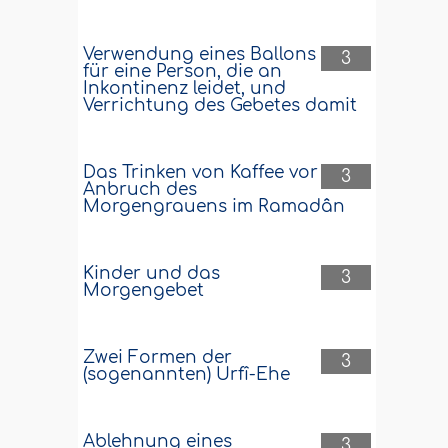
Verwendung eines Ballons
3
für eine Person, die an
Inkontinenz leidet, und
Verrichtung des Gebetes damit
Das Trinken von Kaffee vor
3
Anbruch des
Morgengrauens im Ramadân
Kinder und das
3
Morgengebet
Zwei Formen der
3
(sogenannten) Urfî-Ehe
Ablehnung eines
3