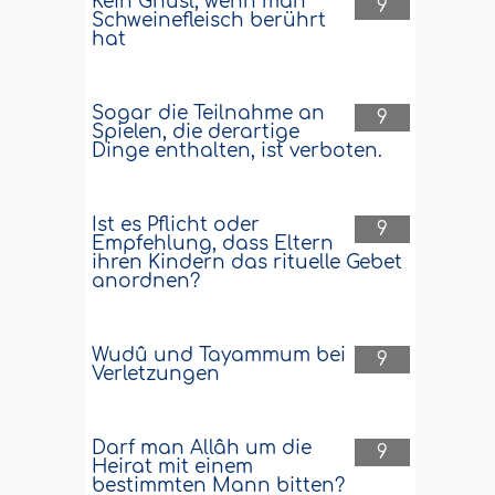
Kein Ghusl, wenn man
9
Schweinefleisch berührt
hat
Sogar die Teilnahme an
9
Spielen, die derartige
Dinge enthalten, ist verboten.
Ist es Pflicht oder
9
Empfehlung, dass Eltern
ihren Kindern das rituelle Gebet
anordnen?
Wudû und Tayammum bei
9
Verletzungen
Darf man Allâh um die
9
Heirat mit einem
bestimmten Mann bitten?