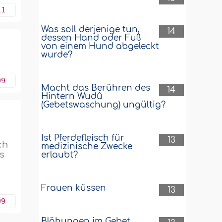
11
Was soll derjenige tun,
14
dessen Hand oder Fuß
von einem Hund abgeleckt
wurde?
09
Macht das Berühren des
14
Hintern Wudû
(Gebetswaschung) ungültig?
Ist Pferdefleisch für
13
ch
medizinische Zwecke
ss
erlaubt?
Frauen küssen
13
09
Blähungen im Gebet