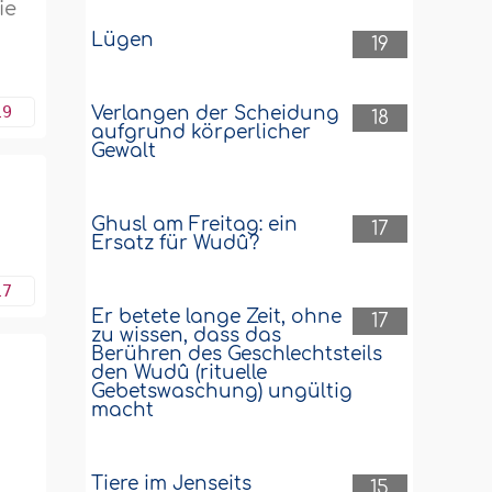
ie
Lügen
19
19
Verlangen der Scheidung
18
aufgrund körperlicher
Gewalt
Ghusl am Freitag: ein
17
n
Ersatz für Wudû?
17
Er betete lange Zeit, ohne
17
zu wissen, dass das
Berühren des Geschlechtsteils
den Wudû (rituelle
Gebetswaschung) ungültig
macht
Tiere im Jenseits
15