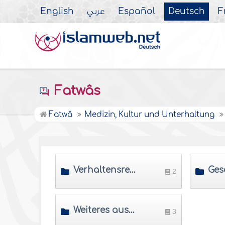
English
عربي
Español
Deutsch
F
Fatwâs
Fatwâ
Medizin, Kultur und Unterhaltung
Verhaltensregeln beim Chatten im Internet
2
Weiteres aus dem Bereich Internet
3