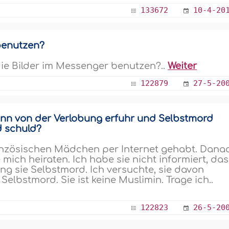
133672
10-4-20
benutzen?
die Bilder im Messenger benutzen?..
Weiter
122879
27-5-20
ann von der Verlobung erfuhr und Selbstmord
d schuld?
anzösischen Mädchen per Internet gehabt. Dana
e mich heiraten. Ich habe sie nicht informiert, da
ging sie Selbstmord. Ich versuchte, sie davon
elbstmord. Sie ist keine Muslimin. Trage ich..
122823
26-5-20