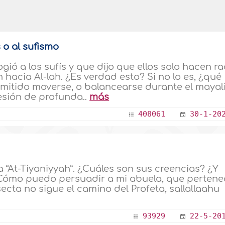
 o al sufismo
ó a los sufís y que dijo que ellos solo hacen r
 hacia Al-lah. ¿Es verdad esto? Si no lo es, ¿qué
ermitido moverse, o balancearse durante el mayal
esión de profunda..
más
408061
30-1-20
“At-Tiyaniyyah”. ¿Cuáles son sus creencias? ¿Y
Cómo puedo persuadir a mi abuela, que pertene
secta no sigue el camino del Profeta, sallallaahu
93929
22-5-20