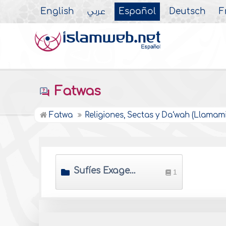
English
عربي
Español
Deutsch
F
Fatwas
Fatwa
Religiones, Sectas y Da‘wah (Llamami
Sufíes Exagerados
1