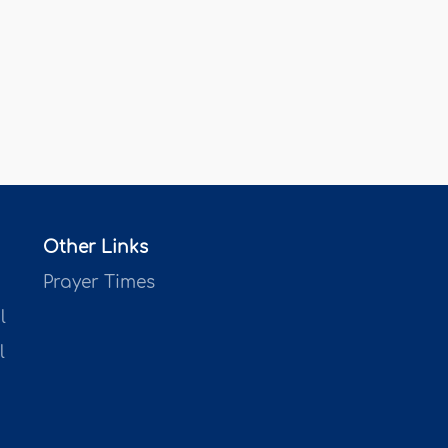
Other Links
Prayer Times
l
l