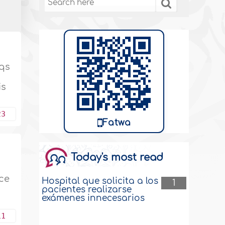
aqs
is
23
Fatwa
Today's most read
ce
Hospital que solicita a los
1
pacientes realizarse
exámenes innecesarios
11