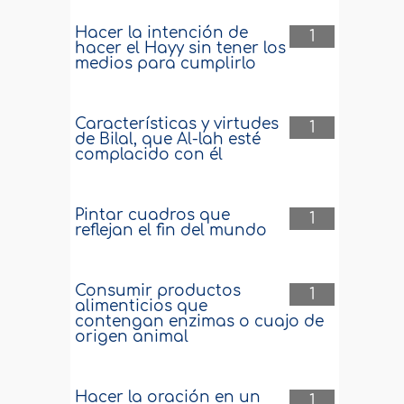
Hacer la intención de
1
hacer el Hayy sin tener los
medios para cumplirlo
Características y virtudes
1
de Bilal, que Al-lah esté
complacido con él
Pintar cuadros que
1
reflejan el fin del mundo
Consumir productos
1
alimenticios que
contengan enzimas o cuajo de
origen animal
Hacer la oración en un
1