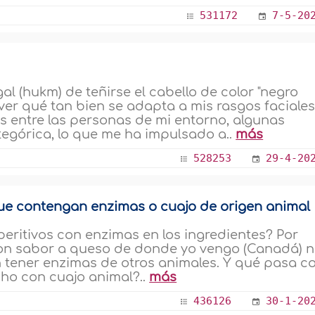
531172
7-5-20
l (hukm) de teñirse el cabello de color "negro
ver qué tan bien se adapta a mis rasgos faciales
 entre las personas de mi entorno, algunas
egórica, lo que me ha impulsado a..
más
528253
29-4-20
ue contengan enzimas o cuajo de origen animal
eritivos con enzimas en los ingredientes? Por
s con sabor a queso de donde yo vengo (Canadá) 
 tener enzimas de otros animales. Y qué pasa c
ho con cuajo animal?..
más
436126
30-1-20