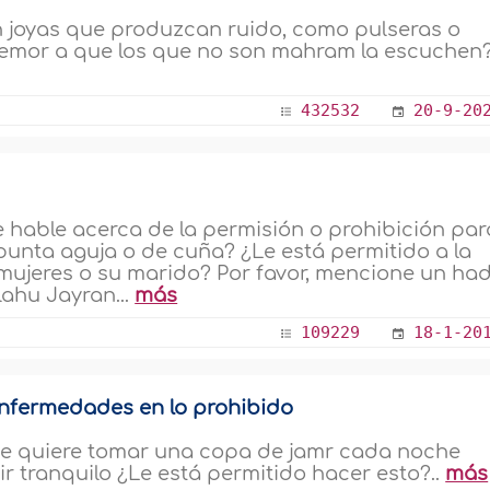
en joyas que produzcan ruido, como pulseras o
 temor a que los que no son mahram la escuchen? 
432532
20-9-20
e hable acerca de la permisión o prohibición par
punta aguja o de cuña? ¿Le está permitido a la
 mujeres o su marido? Por favor, mencione un had
lahu Jayran...
más
109229
18-1-20
 enfermedades en lo prohibido
que quiere tomar una copa de jamr cada noche
tranquilo ¿Le está permitido hacer esto?..
más