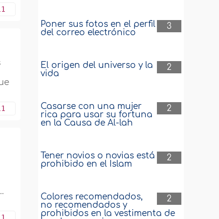
11
Poner sus fotos en el perfil
3
del correo electrónico
s
El origen del universo y la
2
vida
ue
Casarse con una mujer
2
11
rica para usar su fortuna
en la Causa de Al-lah
Tener novios o novias está
2
prohibido en el Islam
.
Colores recomendados,
2
no recomendados y
prohibidos en la vestimenta de
11