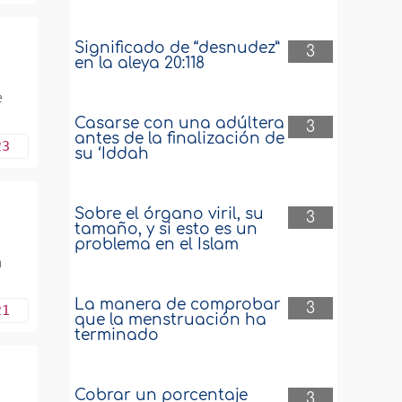
Significado de “desnudez”
3
en la aleya 20:118
e
Casarse con una adúltera
3
antes de la finalización de
23
su ‘Iddah
Sobre el órgano viril, su
3
tamaño, y si esto es un
problema en el Islam
a
La manera de comprobar
3
21
que la menstruación ha
terminado
Cobrar un porcentaje
3