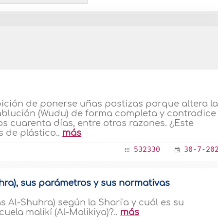
bición de ponerse uñas postizas porque altera l
a ablución (Wudu) de forma completa y contradice 
os cuarenta días, entre otras razones. ¿Este
 de plástico..
más
532330
30-7-20
hra), sus parámetros y sus normativas
 Al-Shuhra) según la Shari'a y cuál es su
uela malikí (Al-Malikiya)?..
más