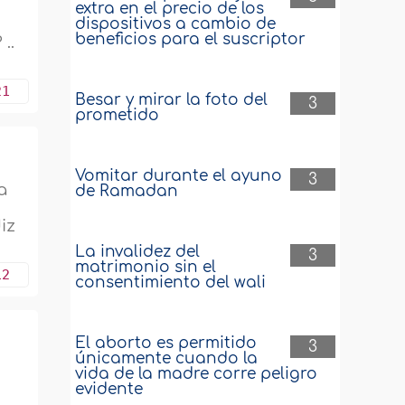
extra en el precio de los
dispositivos a cambio de
beneficios para el suscriptor
..
21
Besar y mirar la foto del
3
prometido
Vomitar durante el ayuno
3
a
de Ramadan
iz
La invalidez del
3
matrimonio sin el
12
consentimiento del wali
El aborto es permitido
3
únicamente cuando la
vida de la madre corre peligro
evidente