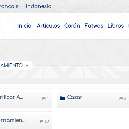
rançais
Indonesia
Inicio
Artículos
Corán
Fatwas
Libros
RNAMIENTO
Sacrificar Animales lícitos
Cazar
4
6
Adornamiento
10