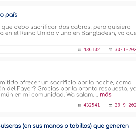
ro país
é que debo sacrificar dos cabras, pero quisiera
na en el Reino Unido y una en Bangladesh, ya qu
436102
30-1-20
itido ofrecer un sacrificio por la noche, como
ón del Fayer? Gracias por la pronta respuesta, y
omún en mi comunidad. Wa salam. ..
más
432541
20-9-20
pulseras (en sus manos o tobillos) que generen