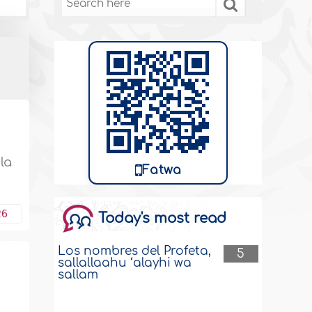
a
la
Fatwa
26
Today's most read
Los nombres del Profeta,
5
sallallaahu ‘alayhi wa
sallam