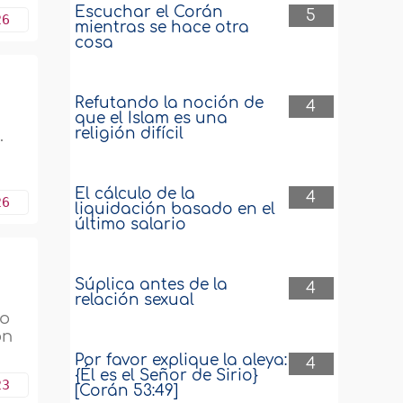
Escuchar el Corán
5
26
mientras se hace otra
cosa
Refutando la noción de
4
que el Islam es una
religión difícil
.
El cálculo de la
4
26
liquidación basado en el
último salario
Súplica antes de la
4
relación sexual
no
on
Por favor explique la aleya:
4
{Él es el Señor de Sirio}
23
[Corán 53:49]