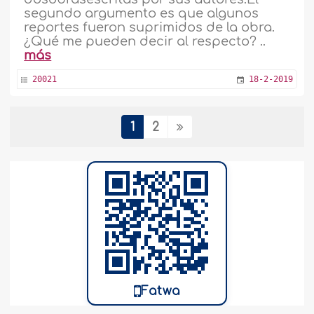
segundo argumento es que algunos
reportes fueron suprimidos de la obra.
¿Qué me pueden decir al respecto? ..
más
20021
18-2-2019
1
2
Razones de la superioridad de Sahih
Bujari y Sahih Muslim
¿Cuál es la diferencia entre Sahih Bujari
y Sahih Muslim, y la diferencia entre ellos
y los demás libros del Hadiz en términos
de juzgar el grado de autenticidad de
un hadiz? ..
más
21893
28-2-2018
Fatwa
Condiciones de la permisibilidad para
traducir hadices a idiomas extranjeros