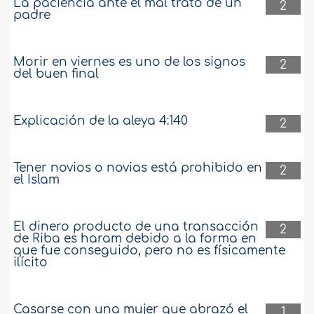
La paciencia ante el mal trato de un
2
oración entre dos Adhan
padre
Realizo las oraciones voluntarias
basado en el hadiz del Profeta,
Morir en viernes es uno de los signos
2
sallallaahu ‘alayhi wa sallam, que dice:
del buen final
"Que Al lah riegue Su misericordia sobre
quien realice cuatro Rak‘ahs antes de la
oración del 'Asr", y el dicho del Profeta,
Explicación de la aleya 4:140
sallallaahu 'alayhi wa sallam, "Entre cada
2
dos Adhan hay una oración." La tercera
vez, dijo: "Para todo..
más
Tener novios o novias está prohibido en
2
20804
27-2-2018
el Islam
Explicación del hadiz en el que el Profeta
El dinero producto de una transacción
2
suplicó vivir entre los pobres
de Riba es haram debido a la forma en
que fue conseguido, pero no es físicamente
ilícito
¿Cuáles son las cualidades de los
pobres mencionadas en la súplica del
Profeta, sallallaahu ‘alayhi wa sallam:
“¡Oh, Al lah, reúneme con el grupo de los
Casarse con una mujer que abrazó el
1