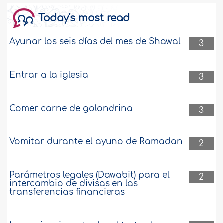
Today's most read
¿Está permitido traducir hadices del
Profeta, sallallaahu ‘alayhi wa sallam,
literalmente al inglés, alemán o cualquier
Ayunar los seis días del mes de Shawal
3
otro idioma? Por favor, aconséjenme.
Que Al lah los recompense. ..
más
Entrar a la iglesia
21219
28-2-2018
3
Comer carne de golondrina
Explicación del hadiz “transmitir al menos
3
un solo versículo mío”
¿Cuál es la explicación del hadiz donde
Vomitar durante el ayuno de Ramadan
2
el Profeta, sallallaahu ‘alayhi wa sallam,
dijo: "Transmitan de mí al menos un solo
versículo"? ..
más
Parámetros legales (Dawabit) para el
2
intercambio de divisas en las
21185
27-2-2018
transferencias financieras
Explicación del hadiz que ordena una