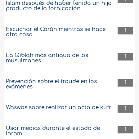
pobres”? ..
más
Islam después de haber tenido un hijo
producto de la fornicación
18835
27-2-2018
Escuchar el Corán mientras se hace
1
otra cosa
La Qiblah más antigua de los
1
musulmanes
Prevención sobre el fraude en los
1
exámenes
Waswas sobre realizar un acto de kufr
1
Usar medias durante el estado de
1
Ihram