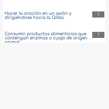
Hacer la oración en un avión y
1
dirigiéndose hacia la Qibla
Consumir productos alimenticios que
1
contengan enzimas o cuajo de origen
animal
Pintar cuadros que reflejan el fin del
1
mundo
Características y virtudes de Bilal, que
1
Al-lah esté complacido con él
Hacer la intención de hacer el Hayy sin
1
tener los medios para cumplirlo