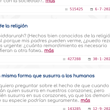
r con la sociedad?..
más
515425
6-7-20
 la religión
biddarurah? (Hechos bien conocidos de la religió
sl porque mis padres pueden verme, ¿puedo rez
 es urgente: ¿cuánto remordimiento es necesario
fieran a otra fatwa..
más
427288
30-1-20
 la misma forma que susurra a los humanos
 quiero preguntar sobre el hecho de que cuando
tán quien susurra en nuestros corazones; pero
ién susurra en sus corazones, ya que los demon
de su especie podrían seguramente..
más
143285
12-9-20