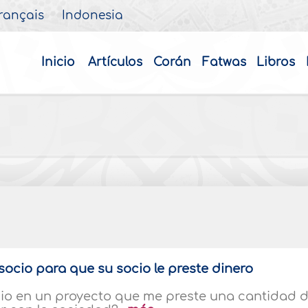
rançais
Indonesia
Inicio
Artículos
Corán
Fatwas
Libros
socio para que su socio le preste dinero
ocio en un proyecto que me preste una cantidad 