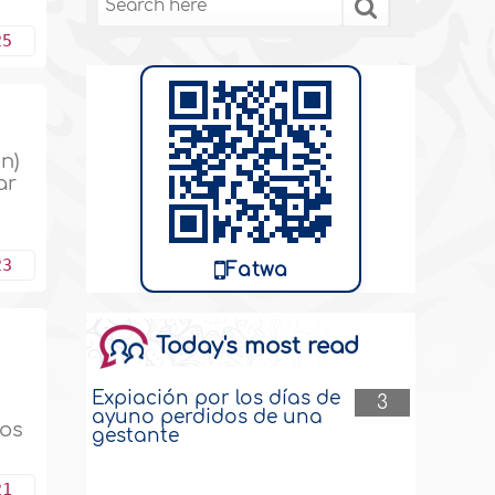
25
n)
ar
23
Fatwa
Today's most read
Expiación por los días de
3
ayuno perdidos de una
ios
gestante
21