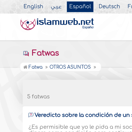
English
عربي
Español
Deutsch
F
Fatwas
Fatwa
OTROS ASUNTOS
5 fatwas
Veredicto sobre la condición de un 
¿Es permisible que yo le pida a mi s