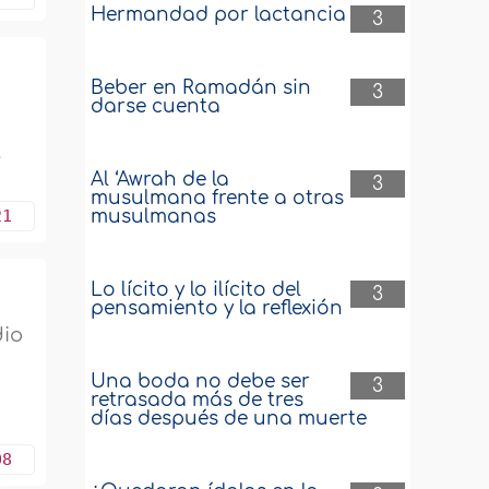
Hermandad por lactancia
3
Beber en Ramadán sin
3
darse cuenta
e
e
Al ‘Awrah de la
3
musulmana frente a otras
21
musulmanas
Lo lícito y lo ilícito del
3
pensamiento y la reflexión
dio
Una boda no debe ser
3
retrasada más de tres
días después de una muerte
08