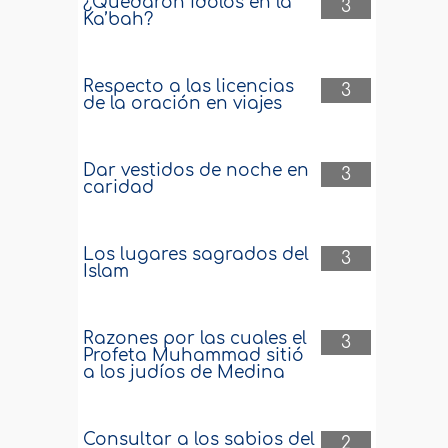
¿Quedaron ídolos en la
3
Ka’bah?
Respecto a las licencias
3
de la oración en viajes
Dar vestidos de noche en
3
caridad
Los lugares sagrados del
3
Islam
Razones por las cuales el
3
Profeta Muhammad sitió
a los judíos de Medina
Consultar a los sabios del
2