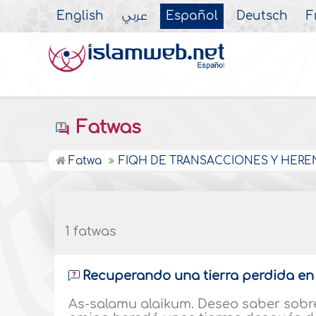
English
عربي
Español
Deutsch
F
Fatwas
Fatwa
FIQH DE TRANSACCIONES Y HERE
1 fatwas
Recuperando una tierra perdida en
As-salamu alaikum. Deseo saber sobre