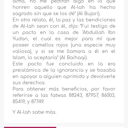
alma, no me pedirán algo en lo que
honren aquello que Al-lah ha hecho
sagrado sin que se los dé” (Al Bujari).
En otro relato, él, la paz y las bendiciones
de Al-lah sean con él, dijo: “Fui testigo de
un pacto en la casa de ‘Abdullah Ibn
Yudan, el cual es mejor para mí que
poseer camellos rojos (una especie muy
valiosa), y si se me llamara a él en el
Islam, lo aceptaría” (Al Baihaqi).
Este pacto fue concluido en la era
preislámica de la ignorancia y se basaba
en apoyar a alguien oprimido y devolverle
sus derechos.
Para obtener más beneficios, por favor
referirse a las fatwas 88243, 87957, 86003,
85419, y 87749.
Y Al-lah sabe más.