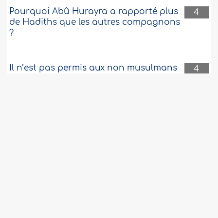
Pourquoi Abû Hurayra a rapporté plus
4
de Hadiths que les autres compagnons
?
Il n’est pas permis aux non musulmans
4
d'accomplir leurs rites à la mosquée
Il est permis de refaire la prière de
4
l'istikhâra si l'on ne se sent pas apaisé
la première fois
La prière d'Al-Fadjr et celle d'As-Sobh.
4
Prier dans une église est permis, mais y
4
travailler est interdit