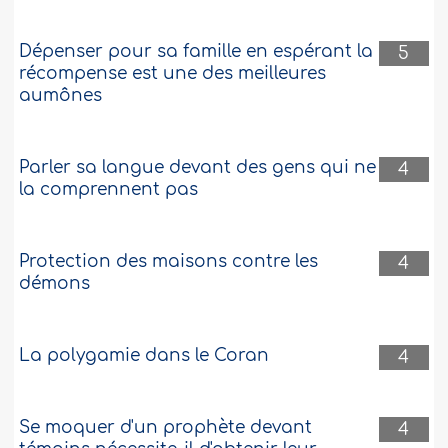
J'hésite entre deux prétendantes
Salam alaykoum, Je suis un jeune de 22
Dépenser pour sa famille en espérant la
5
ans, précédemment j’étais dans
récompense est une des meilleures
l’ignorance et j’étais dirigé vers une vie
aumônes
remplie de péchés, j’ai ensuite rencontré
une fille de religion chrétienne
(catholique) et nous avons eu un enfant
ensemble hors mariage, par la suite j’ai
Parler sa langue devant des gens qui ne
4
demandé pardon à Dieu et j’ai pris
la comprennent pas
l’intention de me marier..
Plus
492325
7-5-2024
Protection des maisons contre les
4
démons
La polygamie dans le Coran
4
Se moquer d'un prophète devant
4