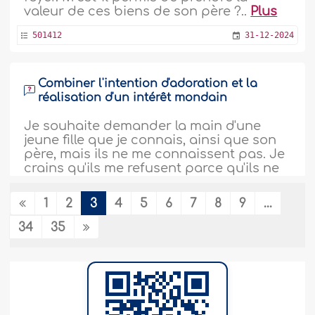
valeur de ces biens de son père ?..
Plus
501412
31-12-2024
Combiner l'intention d'adoration et la
réalisation d'un intérêt mondain
Je souhaite demander la main d'une
jeune fille que je connais, ainsi que son
père, mais ils ne me connaissent pas. Je
crains qu'ils me refusent parce qu'ils ne
me connaissent pas, car dans notre
société, on marie les proches et les
1
2
3
4
5
6
7
8
9
...
connaissances. Je suis un jeune homme
qui dirige la prière en tant qu'imam, et
34
35
j'ai une belle voix dans la récitation..
Plus
500629
10-12-2024