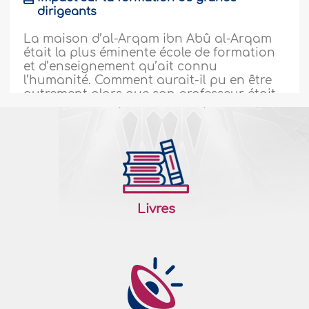
dirigeants
La maison d’al-Arqam ibn Abû al-Arqam
était la plus éminente école de formation
et d’enseignement qu’ait connu
l’humanité. Comment aurait-il pu en être
autrement alors que son professeur était
le Messager d'Allah (Salla Allahou Alaihi
wa Sallam) professeur de l’humanité..
plus
151696
28/01/2015
Aimons notre Prophète comme l’ont aimé
Livres
ceux-là
Afin de connaitre le rang de notre
Prophète (Salla Allahou Alaihi wa Sallam)
et le grand amour que lui vouaient ses
Compagnons et ceux qui ont suivi leur
chemin et afin que chacun de nous sache
comment aimer véritablement ce grand