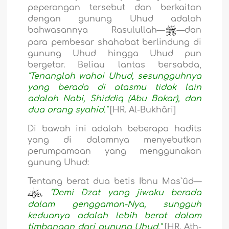
peperangan tersebut dan berkaitan
dengan gunung Uhud adalah
bahwasannya Rasulullah—
—dan
para pembesar shahabat berlindung di
gunung Uhud hingga Uhud pun
bergetar. Beliau lantas bersabda,
"Tenanglah wahai Uhud, sesungguhnya
yang berada di atasmu tidak lain
adalah Nabi, Shiddiq (Abu Bakar), dan
dua orang syahid."
[HR. Al-Bukhâri]
Di bawah ini adalah beberapa hadits
yang di dalamnya menyebutkan
perumpamaan yang menggunakan
gunung Uhud:
Tentang berat dua betis Ibnu Mas`ûd—
,
"Demi Dzat yang jiwaku berada
dalam genggaman-Nya, sungguh
keduanya adalah lebih berat dalam
timbangan dari gunung Uhud."
[HR. Ath-