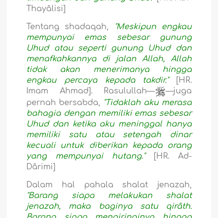
Thayâlisi]
Tentang shadaqah,
"Meskipun engkau
mempunyai emas sebesar gunung
Uhud atau seperti gunung Uhud dan
menafkahkannya di jalan Allah, Allah
tidak akan menerimanya hingga
engkau percaya kepada takdir."
[HR.
Imam Ahmad]. Rasulullah—
—juga
pernah bersabda,
"Tidaklah aku merasa
bahagia dengan memiliki emas sebesar
Uhud dan ketika aku meninggal hanya
memiliki satu atau setengah dinar
kecuali untuk diberikan kepada orang
yang mempunyai hutang."
[HR. Ad-
Dârimi]
Dalam hal pahala shalat jenazah,
"Barang siapa melakukan shalat
jenazah, maka baginya satu qirâth.
Barang siapa mengiringinya hingga