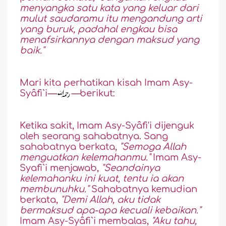
menyangka satu kata yang keluar dari
mulut saudaramu itu mengandung arti
yang buruk, padahal engkau bisa
menafsirkannya dengan maksud yang
baik."
Mari kita perhatikan kisah Imam Asy-
Syâfi`i
—
—
berikut:
Ketika sakit, Imam Asy-Syâfi'i dijenguk
oleh seorang sahabatnya. Sang
sahabatnya berkata,
"Semoga Allah
menguatkan kelemahanmu."
Imam Asy-
Syafi`i menjawab,
"Seandainya
kelemahanku ini kuat, tentu ia akan
membunuhku."
Sahabatnya kemudian
berkata,
"Demi Allah, aku tidak
bermaksud apa-apa kecuali kebaikan."
Imam Asy-Syâfi`i membalas,
"Aku tahu,