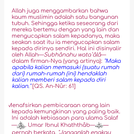
Allah juga menggambarkan bahwa
kaum muslimin adalah satu bangunan
tubuh. Sehingga ketika seseorang dari
mereka bertemu dengan yang lain dan
mengucapkan salam kepadanya, maka
seakan saat itu ia mengucapkan salam
kepada dirinya sendiri. Hal ini disinyalir
oleh Allah—
Subhânahu wata`âlâ
—
dalam firman-Nya (yang artinya):
"Maka
apabila kalian memasuki (suatu rumah
dari) rumah-rumah (ini) hendaklah
kalian memberi salam kepada diri
kalian."
[QS. An-Nûr: 61]
3.
Menafsirkan pembicaraan orang lain
kepada kemungkinan yang paling baik.
Ini adalah kebiasaan para ulama Salaf
—
.
Umar Ibnul Khaththâb—
—
pernah berkata
,
"Janganlah engkau