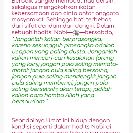
Berbaik sangka membuat hati bersih,
sekaligus mengokohkan ikatan
kebersamaan dan cinta antar anggota
masyarakat. Sehingga hati terbebas
dari sifat dendam dan dengki. Dalam
sebuah hadits, Nabi—
—bersabda,
"Janganlah kalian berprasangka,
karena sesungguh prasangka adalah
ucapan yang paling dusta. Janganlah
kalian mencari-cari kesalahan (orang
yang lain); jangan pula saling memata-
matai; jangan pula saling bersaing;
jangan pula saling mendengki; jangan
pula saling membenci; jangan pula
saling berselisih; akan tetapi, jadilah
kalian para hamba Allah yang
bersaudara."
Seandainya Umat ini hidup dengan
kondisi seperti dalam hadits Nabi di
atas, niscaya musuh tidak akan pernah