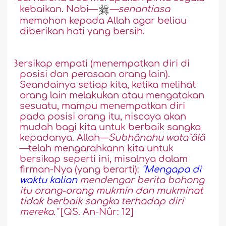
kebaikan. Nabi—
—senantiasa
memohon kepada Allah agar beliau
diberikan hati yang bersih.
2.
Bersikap empati (menempatkan diri di
posisi dan perasaan orang lain).
Seandainya setiap kita, ketika melihat
orang lain melakukan atau mengatakan
sesuatu, mampu menempatkan diri
pada posisi orang itu, niscaya akan
mudah bagi kita untuk berbaik sangka
kepadanya. Allah—
Subhânahu wata`âlâ
—telah m
e
ngarahkann kita untuk
bersikap seperti ini, misalnya dalam
firman-Nya (yang berarti):
"Mengapa di
waktu kalian
mendengar berita bohong
itu orang-orang mukmin dan mukminat
tidak berbaik sangka terhadap diri
mereka."
[QS. An-Nûr: 12]