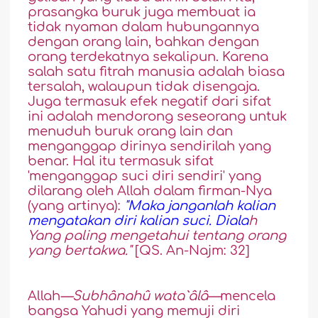
prasangka buruk juga membuat ia
tidak nyaman dalam hubungannya
dengan orang lain, bahkan dengan
orang terdekatnya sekalipun. Karena
salah satu fitrah manusia adalah biasa
tersalah, walaupun tidak disengaja.
Juga termasuk efek negatif dari sifat
ini adalah mendorong seseorang untuk
menuduh buruk orang lain dan
menganggap dirinya sendirilah yang
benar. Hal itu termasuk sifat
'menganggap suci diri sendiri'
yang
dilarang oleh Allah dalam firman-Nya
(yang artinya):
"Maka janganlah kalian
mengatakan diri kalian suci. Diala
h
Yang paling mengetahui tentang orang
yang bertakwa."
[QS. An-Najm: 32]
Allah
—Sub
h
ânahû wata`âlâ—
mencela
bangsa Yahudi yang memuji diri