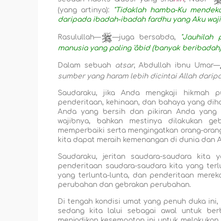
(yang artinya):
"Tidaklah hamba-Ku mendeka
daripada ibadah-ibadah fardhu yang Aku waj
Rasulullah—
—juga bersabda,
"Jauhilah
manusia yang paling 'âbid (banyak beribadah)
Dalam sebuah
atsar
, Abdullah ibnu Umar—
sumber yang haram lebih dicintai Allah daripa
Saudaraku, jika Anda mengkaji hikmah p
penderitaan, kehinaan, dan bahaya yang dihad
Anda yang bersih dan pikiran Anda yang 
wajibnya, bahkan mestinya dilakukan ge
memperbaiki serta mengingatkan orang-orang 
kita dapat meraih kemenangan di dunia dan A
Saudaraku, jeritan saudara-saudara kita y
penderitaan saudara-saudara kita yang terl
yang terlunta-lunta, dan penderitaan mere
perubahan dan gebrakan perubahan.
Di tengah kondisi umat yang penuh duka in
sedang kita lalui sebagai awal untuk be
menjadikan kesempatan ini untuk melakukan 