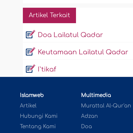
Artikel Terkait
Doa Lailatul Qadar
Keutamaan Lailatul Qadar
I`tikaf
Islamweb
Multimedia
Artikel
Murattal Al-Qur'an
Hubungi Kami
Adzan
Tentang Kami
Doa