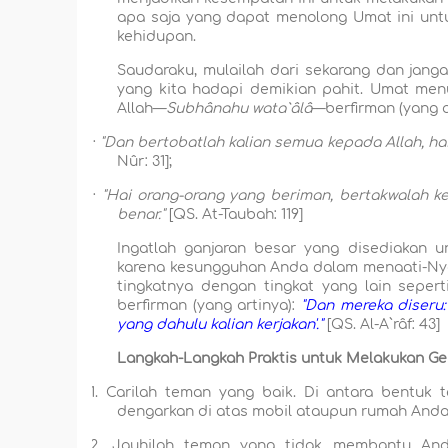
apa saja yang dapat menolong Umat ini unt
kehidupan.
Saudaraku, mulailah dari sekarang dan jang
yang kita hadapi demikian pahit. Umat men
Allah—
Subhânahu wata`âlâ
—berfirman (yang a
·
"Dan bertobatlah kalian semua kepada Allah, ha
Nûr: 31];
·
"Hai orang-orang yang beriman, bertakwalah k
benar."
[QS. At-Taubah: 119]
Ingatlah ganjaran besar yang disediakan 
karena kesungguhan Anda dalam menaati-Nya.
tingkatnya dengan tingkat yang lain sepert
berfirman (yang artinya):
"Dan mereka diseru:
yang dahulu kalian kerjakan'."
[QS. Al-A`râf: 43]
Langkah-Langkah Praktis untuk Melakukan Ge
1.
Carilah teman yang baik. Di antara bentuk
dengarkan di atas mobil ataupun rumah Anda
2.
Jauhilah teman yang tidak membantu And