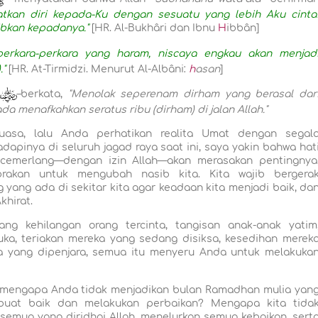
tkan diri kepada-Ku dengan sesuatu yang lebih Aku cinta
ibkan kepadanya."
[HR. Al-Bukhâri dan Ibnu
H
ibbân]
 perkara-perkara yang haram, niscaya engkau akan menjad
."
[HR. At-Tirmidzi. Menurut Al-Albâni:
h
asan
]
–berkata,
"Menolak seperenam dirham
yang berasal dar
da menafkahkan seratus ribu (dirham) di jalan Allah."
uasa, lalu Anda perhatikan realita Umat dengan segal
apinya di seluruh jagad raya saat ini, saya yakin bahwa hat
cemerlang—dengan izin Allah—akan merasakan pentingnya
brakan untuk mengubah nasib kita. Kita wajib bergera
yang ada di sekitar kita agar keadaan kita menjadi baik, da
khirat.
ang kehilangan orang tercinta, tangisan anak-anak yatim
uka, teriakan mereka yang sedang disiksa, kesedihan merek
ka yang dipenjara, semua itu menyeru Anda untuk melakuka
i, mengapa Anda tidak menjadikan bulan Ramadhan mulia yan
rbuat baik dan melakukan perbaikan? Mengapa kita tida
semua yang diridhai Allah, menelurkan semua kebaikan, sert