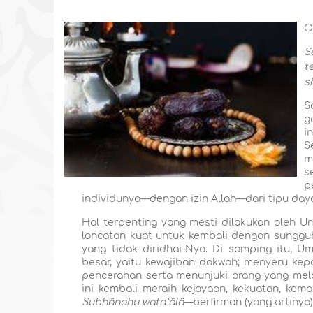
O
S
t
s
S
g
i
S
m
s
p
individunya—dengan izin Allah—dari tipu da
Hal terpenting yang mesti dilakukan oleh 
loncatan kuat untuk kembali dengan sungguh
yang tidak diridhai-Nya. Di samping itu, 
besar, yaitu kewajiban dakwah; menyeru ke
pencerahan serta menunjuki orang yang mela
ini kembali meraih kejayaan, kekuatan, ke
Subhânahu wata`âlâ
—berfirman (yang artinya)