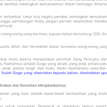
uk kembali merengkuh kemuliaannya dalam berbagai dimens
an terlambat. Umur kita begitu pendek, sedangkan kenyataa
unggu pertolongan Anda, jangan pernah telantarkan mereka
rtinya):
i orang-orang yang beriman, supaya kalian beruntung."
[QS. An
epada Allah, dan hendaklah kalian bersama orang-orang yan
untuk Anda karena menjalankan perintah Sang Pencipta da
 Hadiahnya adalah Surga yang abadi, yang jarak antara sat
i jarak antara langit dan bumi. Allah—
Subhânahu wata`âlâ
 'ltulah Surga yang diwariskan kepada kalian, disebabkan ap
brakan dan Konsisten Menjalankannya
 teman yang baik adalah kaset-kaset bermanfaat yang And
;
a untuk istiqamah. Termasuk di dalamnya semua saran