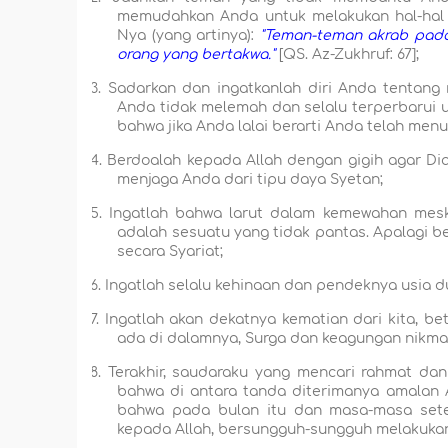
memudahkan Anda untuk melakukan hal-hal y
Nya (yang artinya):
"Teman-teman akrab pada 
orang yang bertakwa."
[QS. Az-Zukhruf: 67];
3.
Sadarkan dan ingatkanlah diri Anda tentang
Anda tidak melemah dan selalu terperbarui u
bahwa jika Anda lalai berarti Anda telah me
4.
Berdoalah kepada Allah dengan gigih agar Di
menjaga Anda dari tipu daya Syetan;
5.
Ingatlah bahwa larut dalam kemewahan meski
adalah sesuatu yang tidak pantas. Apalagi 
secara Syariat;
6.
Ingatlah selalu kehinaan dan pendeknya usia du
7.
Ingatlah akan dekatnya kematian dari kita, be
ada di dalamnya, Surga dan keagungan nikma
8.
Terakhir, saudaraku yang mencari rahmat dan
bahwa di antara tanda diterimanya amalan
bahwa pada bulan itu dan masa-masa setela
kepada Allah, bersungguh-sungguh melakukan 