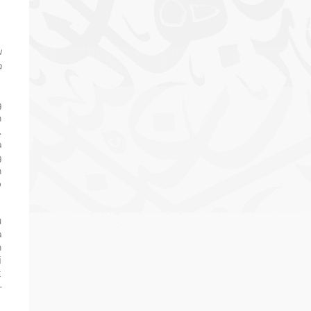
u
a
g
h
.
a
g
n
p
u
a
n
i
t
—