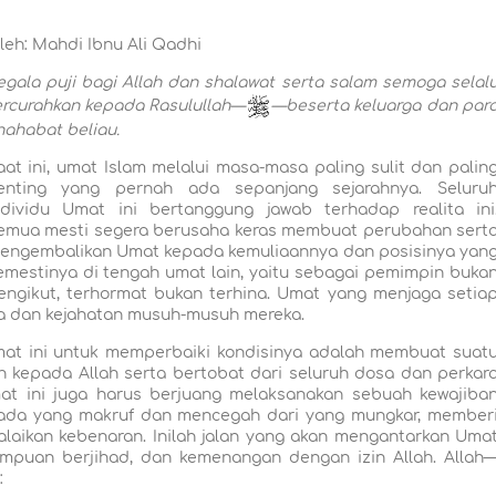
leh: Mahdi Ibnu Ali Qadhi
egala puji bagi Allah dan shalawat serta salam semoga selal
ercurahkan kepada Rasulullah—
—beserta keluarga dan par
hahabat beliau.
aat ini, umat Islam melalui masa-masa paling sulit dan palin
enting yang pernah ada sepanjang sejarahnya. Seluru
ndividu Umat ini bertanggung jawab terhadap realita ini
emua mesti segera berusaha keras membuat perubahan sert
engembalikan Umat kepada kemuliaannya dan posisinya yan
emestinya di tengah umat lain, yaitu sebagai pemimpin buka
engikut, terhormat bukan terhina. Umat yang menjaga setia
ya dan kejahatan musuh-musuh mereka.
Umat ini untuk memperbaiki kondisinya adalah membuat suat
 kepada Allah serta bertobat dari seluruh dosa dan perkar
Umat ini juga harus berjuang melaksanakan sebuah kewajiba
pada yang makruf dan mencegah dari yang mungkar, member
laikan kebenaran. Inilah jalan yang akan mengantarkan Uma
mampuan berjihad, dan kemenangan dengan izin Allah. Allah
: