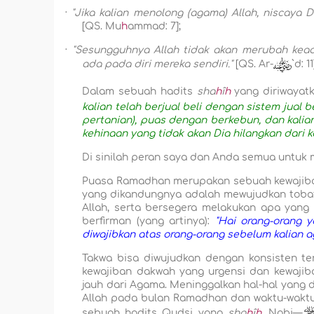
·
"Jika kalian menolong (agama) Allah, niscaya
[QS. Mu
h
ammad: 7];
·
"Sesungguhnya Allah tidak akan merubah ke
ada pada diri mereka sendiri."
[QS. Ar-
`d: 11
Dalam sebuah hadits
sha
h
î
h
yang diriwayatk
kalian telah berjual beli dengan sistem jual b
pertanian), puas dengan berkebun, dan kalia
kehinaan yang tidak akan Dia hilangkan dari 
Di sinilah peran saya dan Anda semua untuk m
Puasa Ramadhan merupakan sebuah kewajiban
yang dikandungnya adalah mewujudkan tobat 
Allah, serta bersegera melakukan apa yang 
berfirman (yang artinya):
"Hai orang-orang 
diwajibkan atas orang-orang sebelum kalian a
Takwa bisa diwujudkan dengan konsisten te
kewajiban dakwah yang urgensi dan kewajib
jauh dari Agama. Meninggalkan hal-hal yang d
Allah pada bulan Ramadhan dan waktu-waktu
sebuah hadits Qudsi yang
sha
h
î
h
,
Nabi—