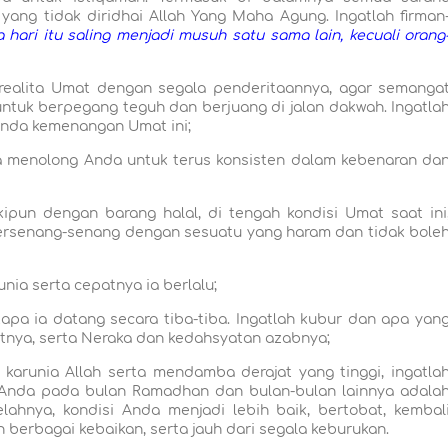
ang tidak diridhai Allah Yang Maha Agung. Ingatlah firman
hari itu saling menjadi musuh satu sama lain, kecuali orang
 realita Umat dengan segala penderitaannya, agar semanga
ntuk berpegang teguh dan berjuang di jalan dakwah. Ingatla
nunda kemenangan Umat ini;
a menolong Anda untuk terus konsisten dalam kebenaran da
pun dengan barang halal, di tengah kondisi Umat saat ini
bersenang-senang dengan sesuatu yang haram dan tidak bole
nia serta cepatnya ia berlalu;
tapa ia datang secara tiba-tiba. Ingatlah kubur dan apa yan
tnya, serta Neraka dan kedahsyatan azabnya;
 karunia Allah serta mendamba derajat yang tinggi, ingatla
 Anda pada bulan Ramadhan dan bulan-bulan lainnya adala
hnya, kondisi Anda menjadi lebih baik, bertobat, kembal
berbagai kebaikan, serta jauh dari segala keburukan.