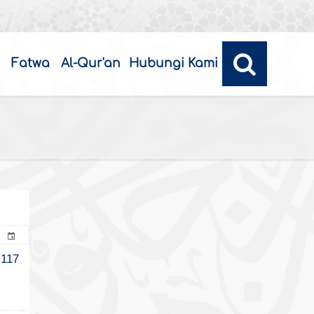
Fatwa
Al-Qur'an
Hubungi Kami
117