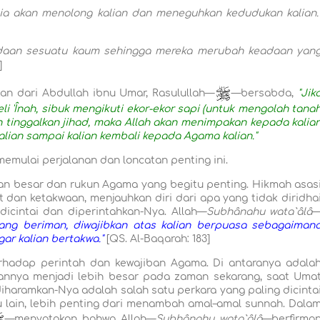
 Dia akan menolong kalian dan meneguhkan kedudukan kalian.
adaan sesuatu kaum sehingga mereka merubah keadaan yan
]
an dari Abdullah ibnu Umar, Rasulullah—
—bersabda,
"Jik
eli 'Înah, sibuk mengikuti ekor-ekor sapi (untuk mengolah tana
n tinggalkan jihad, maka Allah akan menimpakan kepada kalia
kalian sampai kalian kembali kepada Agama kalian."
emulai perjalanan dan loncatan penting ini.
 besar dan rukun Agama yang begitu penting. Hikmah asas
dan ketakwaan, menjauhkan diri dari apa yang tidak diridha
dicintai dan diperintahkan-Nya. Allah—
Subhânahu wata`âlâ
yang beriman, diwajibkan atas kalian berpuasa sebagaiman
gar kalian bertakwa."
[QS. Al-Baqarah: 183]
rhadap perintah dan kewajiban Agama. Di antaranya adala
annya menjadi lebih besar pada zaman sekarang, saat Uma
iharamkan-Nya adalah salah satu perkara yang paling dicinta
 lain, lebih penting dari menambah amal–amal sunnah. Dala
—menyatakan bahwa Allah—
Subhânahu wata`âlâ
—berfirma