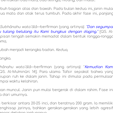
bentuklah dua mata, dua telinga, hidung, dan mulut.
buh bagian atas dan bawah. Pada bulan kedua ini, janin mula
a mata dan otak terus tumbuh. Pada akhir fase ini, panjan
Subhânahu wata`âlâ
—berfirman (yang artinya):
"Dan segumpa
alu tulang belulang itu Kami bungkus dengan daging."
[QS. Al
 lapisan tengah semakin memadat dalam bentuk rongga-rongg
ama,
rubah menjadi kerangka badan.
Kedua,
rangka.
hânahu wata`âlâ
—berfirman (yang artinya): "
Kemudian Kam
QS. Al-Mu'minûn: 14]. Para ulama Tafsir sepakat bahwa yan
iupan ruh ke dalam janin. Tahap ini dimulai pada permulaa
pai waktu kelahiran.
akan muncul. Janin pun mulai bergerak di dalam rahim. Fase in
a dari umurnya.
berkisar antara 20-25 inci, dan beratnya 200 gram. Ia memilik
ghisap jarinya, bahkan gerakan-gerakan yang lebih agresif
ngar detakan jantungnya.