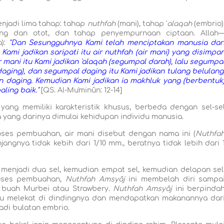
njadi lima tahap: tahap
nuthfah
(mani), tahap '
alaqah
(embrio)
g dan otot, dan tahap penyempurnaan ciptaan. Allah
a):
"Dan Sesungguhnya Kami telah menciptakan manusia dar
 Kami jadikan saripati itu air nuthfah (air mani) yang disimpa
 mani itu Kami jadikan 'alaqah (segumpal darah), lalu segumpa
ging), dan segumpal daging itu Kami jadikan tulang belulang
n daging. Kemudian Kami jadikan ia makhluk yang (berbentuk
ling baik."
[QS. Al-Mu'minûn: 12-14]
yang memiliki karakteristik khusus, berbeda dengan sel-se
 yang darinya dimulai kehidupan individu manusia.
oses pembuahan, air mani disebut dengan nama ini (
Nuthfa
jangnya tidak kebih dari 1/10 mm., beratnya tidak lebih dari 
 menjadi dua sel, kemudian empat sel, kemudian delapan sel
roses pembuahan,
Nuthfah Amsyâj
ini membelah diri sampa
i buah Murbei atau Strawbery.
Nuthfah Amsyâj
ini berpinda
lu melekat di dindingnya dan mendapatkan makanannya dar
adi bulatan embrio.