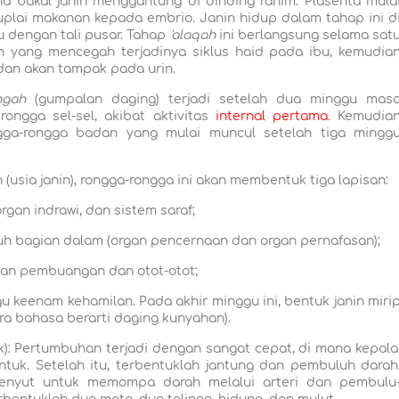
 bakal janin menggantung di dinding rahim. Plasenta
mula
uplai makanan kepada embrio. Janin hidup dalam tahap ini d
 dengan tali pusar. Tahap
'alaqah
ini berlangsung selama sat
n yang mencegah terjadinya siklus haid pada ibu, kemudia
 dan akan tampak pada urin.
hgah
(gumpalan daging) terjadi setelah dua minggu mas
rongga sel-sel, akibat aktivitas
internal pertama
. Kemudia
gga-rongga badan yang mulai muncul setelah tiga mingg
usia janin), rongga-rongga ini akan membentuk tiga lapisan:
rgan indrawi, dan sistem saraf;
uh bagian dalam (organ pencernaan dan organ pernafasan);
gan pembuangan dan otot-otot;
u keenam kehamilan. Pada akhir minggu ini, bentuk janin miri
a bahasa berarti daging kunyahan).
k): Pertumbuhan terjadi dengan sangat cepat, di mana kepala
ntuk. Setelah itu, terbentuklah jantung dan pembuluh darah
denyut untuk memompa darah melalui arteri dan pembulu