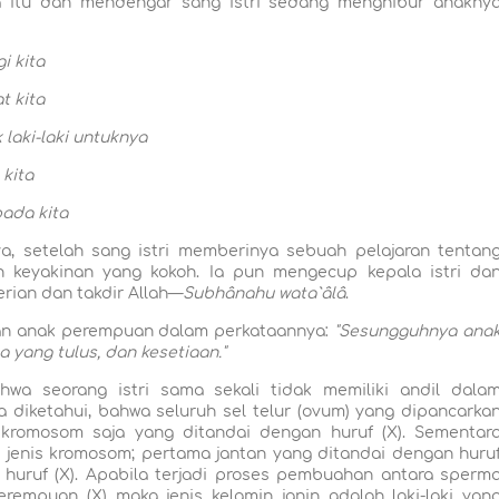
ya itu dan mendengar sang istri sedang menghibur anakny
i kita
t kita
laki-laki untuknya
 kita
ada kita
inya, setelah sang istri memberinya sebuah pelajaran tentan
dan keyakinan yang kokoh. Ia pun mengecup kepala istri da
rian dan takdir Allah—
Subhânahu wata`âlâ
.
an anak perempuan dalam perkataannya:
"Sesungguhnya ana
 yang tulus, dan kesetiaan."
wa seorang istri sama sekali tidak memiliki andil dala
 diketahui, bahwa seluruh sel telur (ovum) yang dipancarka
 kromosom saja yang ditandai dengan huruf (X). Sementar
a jenis kromosom; pertama jantan yang ditandai dengan huru
 huruf (X). Apabila terjadi proses pembuahan antara sperm
mpuan (X) maka jenis kelamin janin adalah laki-laki yan