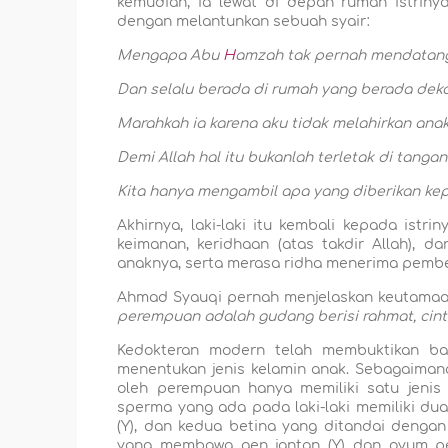
kemudian, ia lewat di depan rumah istrin
dengan melantunkan sebuah syair:
Mengapa Abu
H
amzah tak pernah mendatang
Dan selalu berada di rumah yang berada deka
Marahkah ia karena aku tidak melahirkan anak 
Demi Allah hal itu bukanlah terletak di tangan
Kita hanya mengambil apa yang diberikan kep
Akhirnya, laki-laki itu kembali kepada istr
keimanan, keridhaan (atas takdir Allah), 
anaknya, serta merasa ridha menerima pembe
Ahmad Syauqi pernah menjelaskan keutama
perempuan adalah gudang berisi rahmat, cinta
Kedokteran modern telah membuktikan bah
menentukan jenis kelamin anak. Sebagaimana
oleh perempuan hanya memiliki satu jenis
sperma yang ada pada laki-laki memiliki du
(Y), dan kedua betina yang ditandai dengan
yang membawa gen jantan (Y) dan ovum pere