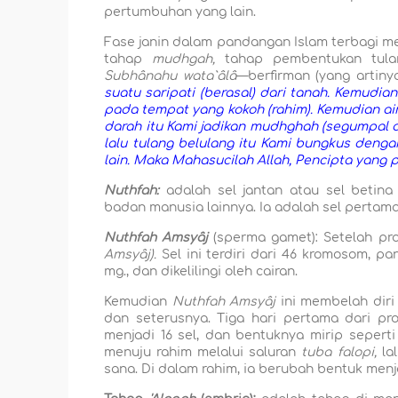
pertumbuhan yang lain.
Fase janin dalam pandangan Islam terbagi me
tahap
mudhgah,
tahap pembentukan tulan
Subhânahu wata`âlâ
—berfirman (yang artiny
suatu saripati (berasal) dari tanah. Kemudian
pada tempat yang kokoh (rahim). Kemudian air
darah itu Kami jadikan mudhghah (segumpal da
lalu tulang belulang itu Kami bungkus denga
lain. Maka Mahasucilah Allah, Pencipta yang pa
Nuthfah:
adalah sel jantan atau sel betina 
badan manusia lainnya. Ia adalah sel pertama
Nuthfah Amsyâj
(sperma gamet): Setelah pr
Amsyâj).
Sel ini terdiri dari 46 kromosom, pan
mg., dan dikelilingi oleh cairan.
Kemudian
Nuthfah Amsyâj
ini membelah diri
dan seterusnya. Tiga hari pertama dari p
menjadi 16 sel, dan bentuknya mirip sepert
menuju rahim melalui saluran
tuba falopi,
la
sana. Di dalam rahim, ia berubah bentuk menj