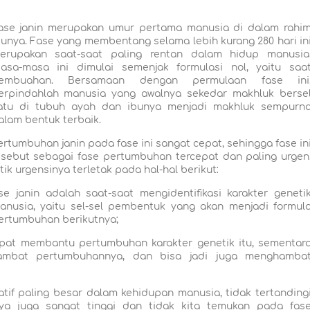
ase janin merupakan umur pertama manusia di dalam rahi
bunya. Fase yang membentang selama lebih kurang 280 hari in
erupakan saat-saat paling rentan dalam hidup manusia
asa-masa ini dimulai semenjak formulasi nol, yaitu saa
embuahan. Bersamaan dengan permulaan fase ini
erpindahlah manusia yang awalnya sekedar makhluk berse
atu di tubuh ayah dan ibunya menjadi makhluk sempurn
alam bentuk terbaik.
ertumbuhan janin pada fase ini sangat cepat, sehingga fase in
isebut sebagai fase pertumbuhan tercepat dan paling urgen
itik urgensinya terletak pada hal-hal berikut:
se janin adalah saat-saat mengidentifikasi karakter geneti
anusia, yaitu sel-sel pembentuk yang akan menjadi formul
ertumbuhan berikutnya;
apat membantu pertumbuhan karakter genetik itu, sementar
hambat pertumbuhannya, dan bisa jadi juga menghamba
atif paling besar dalam kehidupan manusia, tidak tertanding
nya juga sangat tinggi dan tidak kita temukan pada fas