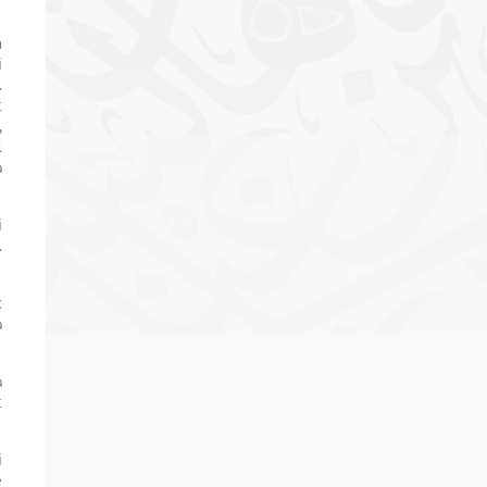
m
i
.
t
,
l
a
i
.
k
a
a
t
i
e