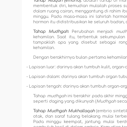
Tahap
'Alaqah
(embrio):
adalah tahap di mana
membentuk diri, kemudian mulailah proses s
dalam ruang cairan, menggantung di rahim ibu
minggu. Pada masa-masa ini lahirlah hormo
hormon itu didistribusikan ke seluruh badan,
Tahap
Mudhgah
: Perubahan menjadi
mud
kehamilan. Saat itu, terbentuk sekumpulan 
tampaklah apa yang disebut sebagai ron
kehamilan.
Dengan berakhirnya bulan pertama kehamilan (
-
Lapisan luar: darinya akan tumbuh kulit, organ-o
-
Lapisan dalam: darinya akan tumbuh organ tub
-
Lapisan tengah: darinya akan tumbuh organ-or
Tahap
mudhgah
ini berakhir pada akhir mingg
seperti daging yang dikunyah (
Mudhgah
secar
Tahap
Mudhgah Mukhallaqah
(embrio sinteti
otak, dan saraf tulang belakang mulai terbe
Pada minggu keempat, jantung mulai ber