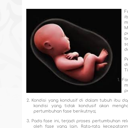
F
i
m
M
p
b
s
d
P
d
T
1.
Fa
m
p
2.
Kondisi yang kondusif di dalam tubuh ibu d
kondisi yang tidak kondusif akan meng
pertumbuhan fase berikutnya;
3.
Pada fase ini, terjadi proses pertumbuhan rel
oleh fase yang lain. Rata-rata kecepatan