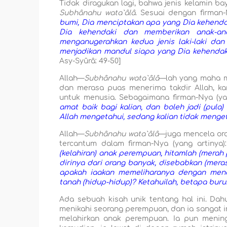
Tidak diragukan lagi, bahwa jenis kelamin ba
Subhânahu wata`âlâ
. Sesuai dengan firman-
bumi, Dia menciptakan apa yang Dia kehend
Dia kehendaki dan memberikan anak-an
menganugerahkan kedua jenis laki-laki da
menjadikan mandul siapa yang Dia kehendak
Asy-Syûrâ: 49-50]
Allah—
Subhânahu wata`âlâ
—lah yang maha me
dan merasa puas menerima takdir Allah, ka
untuk menusia. Sebagaimana firman-Nya (ya
amat baik bagi kalian, dan boleh jadi (pula)
Allah mengetahui, sedang kalian tidak menget
Allah—
Subhânahu wata`âlâ
—juga mencela ora
tercantum dalam firman-Nya (yang artinya)
(kelahiran) anak perempuan, hitamlah (mera
dirinya dari orang banyak, disebabkan (meras
apakah iaakan memeliharanya dengan men
tanah (hidup-hidup)? Ketahuilah, betapa buru
Ada sebuah kisah unik tentang hal ini. D
menikahi seorang perempuan, dan ia sangat ing
melahirkan anak perempuan. Ia pun mening