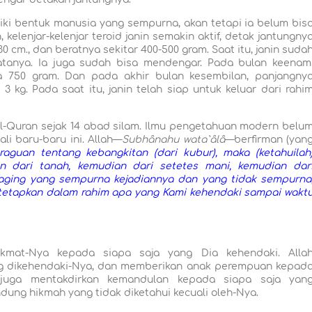
iki bentuk manusia yang sempurna, akan tetapi ia belum bis
kelenjar-kelenjar teroid janin semakin aktif, detak jantungny
 cm., dan beratnya sekitar 400-500 gram. Saat itu, janin suda
nya. Ia juga sudah bisa mendengar. Pada bulan keenam
a 750 gram. Dan pada akhir bulan kesembilan, panjangny
 kg. Pada saat itu, janin telah siap untuk keluar dari rahi
 Al-Quran sejak 14 abad silam. Ilmu pengetahuan modern belu
i baru-baru ini. Allah—
Subhânahu wata`âlâ
—berfirman (yan
raguan tentang kebangkitan (dari kubur), maka (ketahuilah
n dari tanah, kemudian dari setetes mani, kemudian dar
aging yang sempurna kejadiannya dan yang tidak sempurna
i tetapkan dalam rahim apa yang Kami kehendaki sampai wakt
kmat-Nya kepada siapa saja yang Dia kehendaki. Alla
ng dikehendaki-Nya, dan memberikan anak perempuan kepad
 juga mentakdirkan kemandulan kepada siapa saja yan
ung hikmah yang tidak diketahui kecuali oleh-Nya.