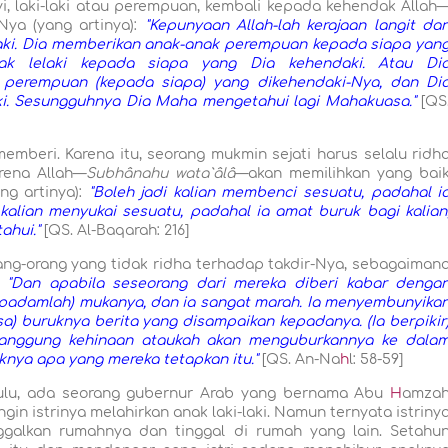
yi, laki-laki atau perempuan, kembali kepada kehendak Allah
Nya (yang artinya):
"Kepunyaan Allah-lah kerajaan langit da
aki. Dia memberikan anak-anak perempuan kepada siapa yan
ak lelaki kepada siapa yang Dia kehendaki. Atau Di
n perempuan (kepada siapa) yang dikehendaki-Nya, dan Di
i. Sesungguhnya Dia Maha mengetahui lagi Mahakuasa."
[QS
mberi. Karena itu, seorang mukmin sejati harus selalu ridh
rena Allah—
Subhânahu wata`âlâ
—akan memilihkan yang bai
ng artinya):
"Boleh jadi kalian membenci sesuatu, padahal i
 kalian menyukai sesuatu, padahal ia amat buruk bagi kalian
ahui."
[QS. Al-Baqarah: 216]
ng-orang yang tidak ridha terhadap takdir-Nya, sebagaiman
:
"Dan apabila seseorang dari mereka diberi kabar denga
h padamlah) mukanya, dan ia sangat marah. Ia menyembunyika
a) buruknya berita yang disampaikan kepadanya. (Ia berpikir
anggung kehinaan ataukah akan menguburkannya ke dala
knya apa yang mereka tetapkan itu."
[QS. An-Na
h
l: 58-59]
ahulu, ada seorang gubernur Arab yang bernama Abu
H
amza
in istrinya melahirkan anak laki-laki. Namun ternyata istriny
galkan rumahnya dan tinggal di rumah yang lain. Setahu