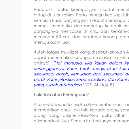
Pada akhir bulan keempat, janin sudah memil
hidup di luar rahim. Pada minggu keduapuluh, 
semakin kuat, panjang janin dapat mencapai 30
mampu membuka dan menutup kelopak mata
panjangnya mencapai 37 cm., dan beratny
mencapai 50 cm., dan beratnya kurang lebih 3
menuju alam luar.
Itulah iafase mukjizat yang disebutkan oleh
dapat menemukan sebagian rahasia itu kecual
artinya):
"Hai manusia, jika kalian dalam ke
sesungguhnya Kami telah menjadikan kalia
segumpal darah, kemudian dari segumpal d
untuk Kami jelaskan kepada kalian, dan Kam
yang sudah ditentukan."
[QS. Al-
H
ajj: 5]
Laki-laki atau Perempuan?
Allah—
Subhânahu wata`âlâ
—memberikan ni
memberikan anak laki-laki kepada orang ya
orang yang dikehendaki-Nya pula. Allah
dikehendaki-Nya. Semua itu tentunya mengand