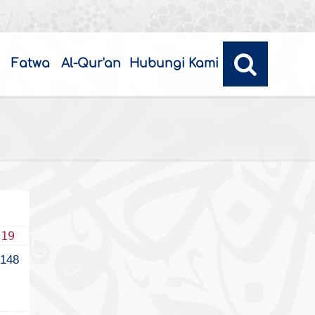
Fatwa
Al-Qur'an
Hubungi Kami
019
148