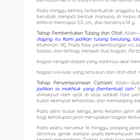
pembuluh kecil di dalam embrio. Kemudian ter
Pada minggu kelima, terbentuklah anggota tu
berubah menjadi bentuk manusia, di mana du
embrio
mencapai 2,5 cm., dan beratnya 14 g.
Tahap Pembentukan Tulang dan Otot:
Allah—
daging itu Kami jadikan tulang belulang, l
Mu'minûn: 14]. Pada fase perkembangan ini,
badan, dan terbagi menjadi dua bagian:
Pert
bagian tengah-dalam yang nantinya akan be
bagian sisi-luar yang tersusun dari otot-otot 
Tahap Penyempurnaan Ciptaan:
Allah—
Sub
jadikan ia makhluk yang (berbentuk) lain."
[
dimaksud oleh ayat di atas adalah fase pen
bulan keempat kehamilan, dan memanjang sam
Pada akhir bulan ketiga, jenis kelamin janin 
bagi kehidupan janin merupakan bagian kedu
Pada waktu berumur 16 minggu, panjang janin 
aktivitas gerak sampai pada kemampuan men
seperti menendang. Dokter sudah bisa mende