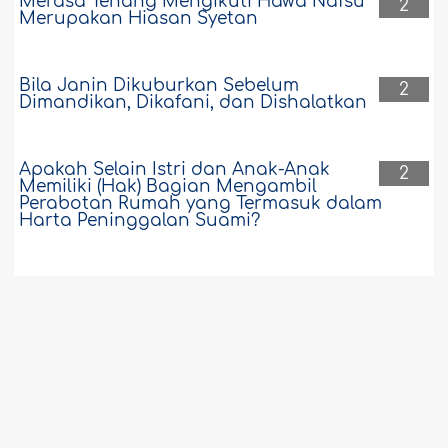
Merasa Tenang Mengikuti Hawa Nafsu
2
Merupakan Hiasan Syetan
Bila Janin Dikuburkan Sebelum
2
Dimandikan, Dikafani, dan Dishalatkan
Apakah Selain Istri dan Anak-Anak
2
Memiliki (Hak) Bagian Mengambil
Perabotan Rumah yang Termasuk dalam
Harta Peninggalan Suami?
Menyukur Bulu Ketiak dan Bulu
2
Kemaluan Mayit
Haram Menulis dengan Pena yang
2
Terbuat dari Emas