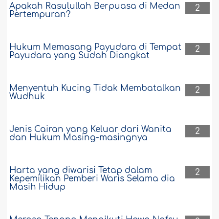
Apakah Rasulullah Berpuasa di Medan
Apakah itu ada kafaratnya atau ada
2
Pertempuran?
sumpah balasan atau tidak?..
Selengkapnya
39483
11-9-2019
Hukum Memasang Payudara di Tempat
2
Payudara yang Sudah Diangkat
Menyentuh Kucing Tidak Membatalkan
2
Wudhuk
Jenis Cairan yang Keluar dari Wanita
2
dan Hukum Masing-masingnya
Harta yang diwarisi Tetap dalam
2
Kepemilikan Pemberi Waris Selama dia
Masih Hidup