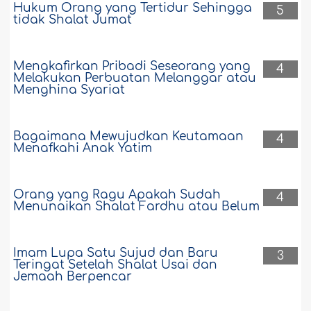
Hukum Orang yang Tertidur Sehingga
5
tidak Shalat Jumat
Wafat dengan Meninggalkan Tanggungan
Kafarat Sumpah yang Belum Dibayar
Mengkafirkan Pribadi Seseorang yang
4
Melakukan Perbuatan Melanggar atau
Apa hukum seseorang yang meninggal
Menghina Syariat
sebelum sempat mengeluarkan kafarat
sumpahnya? ..
Selengkapnya
Bagaimana Mewujudkan Keutamaan
4
58005
25-9-2024
Menafkahi Anak Yatim
Ragu-ragu Apakah Bersumpah dengan
Orang yang Ragu Apakah Sudah
4
Nama Allah atau dengan Talak, Apa yang
Menunaikan Shalat Fardhu atau Belum
Harus Dilakukan?
Jika seseorang bersumpah untuk
Imam Lupa Satu Sujud dan Baru
3
meninggalkan suatu perbuatan, dan ia
Teringat Setelah Shalat Usai dan
meneguhkan tekadnya untuk
Jemaah Berpencar
meninggalkan perbuatan itu, tapi
kemudian ia melanggarnya, sementara