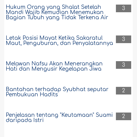
Hukum Orang yang Shalat Setelah
3
41794
11-9-2019
Mandi Wajib Kemudian Menemukan
Bagian Tubuh yang Tidak Terkena Air
Iblis Terlaknat Adalah Makhluk yang
Pertama Bersumpah Palsu Demi Allah
Letak Posisi Mayat Ketika Sakaratul
3
Maut, Penguburan, dan Penyalatannya
Siapakah yang pertama bersumpah
palsu demi Allah?..
Selengkapnya
Melawan Nafsu Akan Menerangkan
3
40916
11-9-2019
Hati dan Mengusir Kegelapan Jiwa
Permintaan Cerai Istri Tanpa Alasan Tidak
Bantahan terhadap Syubhat seputar
2
Dianggap Sebuah Sumpah
Pembukuan Hadits
Istri saya, setiap terjadi permasalahan
sekecil apa pun selalu meminta agar
Penjelasan tentang "Keutamaan" Suami
2
saya menceraikannya. Dan ketika sudah
daripada Istri
tenang, ia kembali seperti biasa dan
memohon agar saya memaafkannya.
Apakah yang wajib saya lakukan?