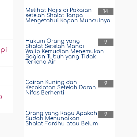
Melihat Najis di Pakaian
14
setelah Shalat Tanpa
Mengetahui Kapan Munculnya
Hukum Orang yang
9
Shalat Setelah Mandi
pi
Wajib Kemudian Menemukan
Bagian Tubuh yang Tidak
Terkena Air
Cairan Kuning dan
9
Kecoklatan Setelah Darah
Nifas Berhenti
a
Orang yang Ragu Apakah
9
Sudah Menunaikan
Shalat Fardhu atau Belum