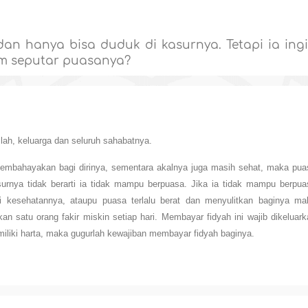
an hanya bisa duduk di kasurnya. Tetapi ia ing
m seputar puasanya?
lah, keluarga dan seluruh sahabatnya.
mbahayakan bagi dirinya, sementara akalnya juga masih sehat, maka pua
urnya tidak berarti ia tidak mampu berpuasa. Jika ia tidak mampu berpua
 kesehatannya, ataupu puasa terlalu berat dan menyulitkan baginya ma
 satu orang fakir miskin setiap hari. Membayar fidyah ini wajib dikeluark
emiliki harta, maka gugurlah kewajiban membayar fidyah baginya.