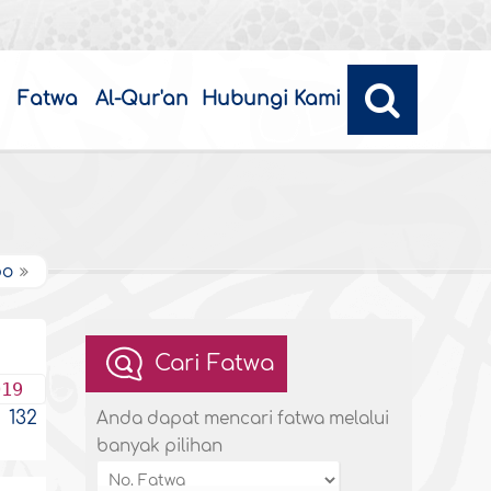
Fatwa
Al-Qur'an
Hubungi Kami
po
Cari Fatwa
019
132
Anda dapat mencari fatwa melalui
banyak pilihan