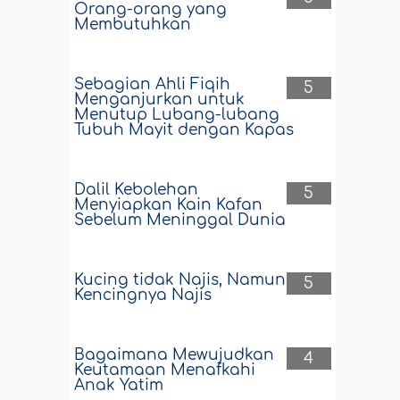
Orang-orang yang
Membutuhkan
Sebagian Ahli Fiqih
5
Menganjurkan untuk
Menutup Lubang-lubang
Tubuh Mayit dengan Kapas
Dalil Kebolehan
5
Menyiapkan Kain Kafan
Sebelum Meninggal Dunia
Kucing tidak Najis, Namun
5
Kencingnya Najis
Bagaimana Mewujudkan
4
Keutamaan Menafkahi
Anak Yatim