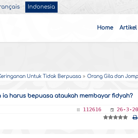
rançais
Indonesia
Home
Artikel
Keringanan Untuk Tidak Berpuasa
Orang Gila dan Jom
h ia harus bepuasa ataukah membayar fidyah?
112616
26-3-2