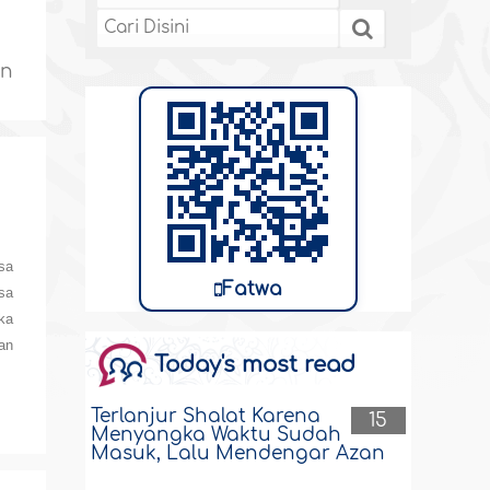
in
sa
Fatwa
sa
ka
an
Today's most read
Terlanjur Shalat Karena
15
Menyangka Waktu Sudah
Masuk, Lalu Mendengar Azan