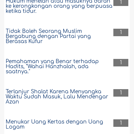
Hukum menelan atau masuknya darah
1
ke kerongkongan orang yang berpuasa
ketika tidur.
Tidak Boleh Seorang Muslim
1
Bergabung dengan Partai yang
Berasas Kufur
Pemahaman yang Benar terhadap
1
Hadits, "Wahai Hanzhalah, ada
saatnya."
Terlanjur Shalat Karena Menyangka
1
Waktu Sudah Masuk, Lalu Mendengar
Azan
Menukar Uang Kertas dengan Uang
1
Logam