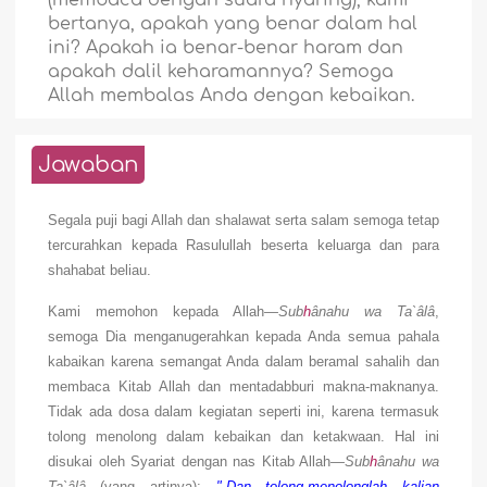
(membaca dengan suara nyaring), kami
bertanya, apakah yang benar dalam hal
ini? Apakah ia benar-benar haram dan
apakah dalil keharamannya? Semoga
Allah membalas Anda dengan kebaikan.
Jawaban
Segala puji bagi Allah dan shalawat serta salam semoga tetap
tercurahkan kepada Rasulullah beserta keluarga dan para
shahabat beliau.
Kami memohon kepada Allah
—Sub
h
ânahu wa Ta`âlâ
,
semoga Dia menganugerahkan kepada Anda semua pahala
kabaikan karena semangat Anda dalam beramal sahalih dan
membaca Kitab Allah dan mentadabburi makna-maknanya.
Tidak ada dosa dalam kegiatan seperti ini, karena termasuk
tolong menolong dalam kebaikan dan ketakwaan. Hal ini
disukai oleh Syariat dengan nas Kitab Allah
—Sub
h
ânahu wa
Ta`âlâ
—(yang artinya):
".Dan tolong-menolonglah kalian