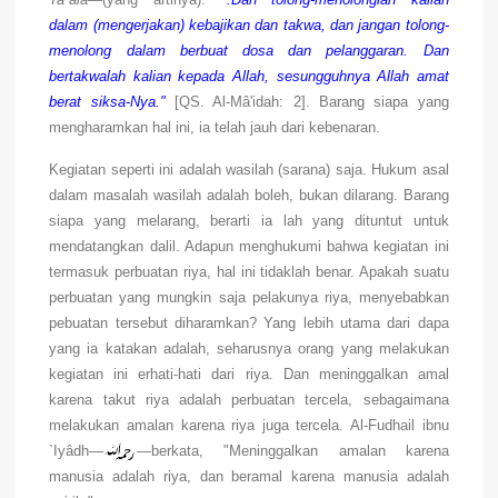
dalam (mengerjakan) kebajikan dan takwa, dan jangan tolong-
menolong dalam berbuat dosa dan pelanggaran. Dan
bertakwalah kalian kepada Allah, sesungguhnya Allah amat
berat siksa-Nya."
[QS. Al-Mâ'idah: 2]. Barang siapa yang
mengharamkan hal ini, ia telah jauh dari kebenaran.
Kegiatan seperti ini adalah wasilah (sarana) saja. Hukum asal
dalam masalah wasilah adalah boleh, bukan dilarang. Barang
siapa yang melarang, berarti ia lah yang dituntut untuk
mendatangkan dalil. Adapun menghukumi bahwa kegiatan ini
termasuk perbuatan riya, hal ini tidaklah benar. Apakah suatu
perbuatan yang mungkin saja pelakunya riya, menyebabkan
pebuatan tersebut diharamkan? Yang lebih utama dari dapa
yang ia katakan adalah, seharusnya orang yang melakukan
kegiatan ini erhati-hati dari riya. Dan meninggalkan amal
karena takut riya adalah perbuatan tercela, sebagaimana
melakukan amalan karena riya juga tercela. Al-Fudhail ibnu
`Iyâdh
—
—
berkata, "Meninggalkan amalan karena
manusia adalah riya, dan beramal karena manusia adalah