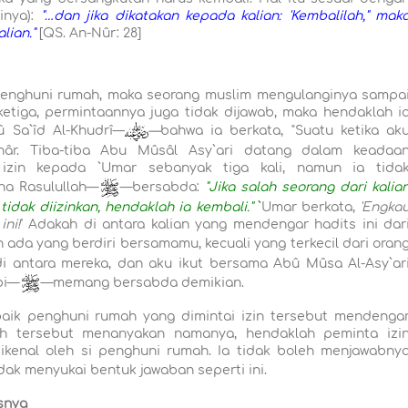
inya):
"…dan jika dikatakan kepada kalian: 'Kembalilah," mak
alian."
[QS. An-Nûr: 28]
h penghuni rumah, maka seorang muslim mengulanginya sampa
 ketiga, permintaannya juga tidak dijawab, maka hendaklah i
û Sa`îd Al-Khudrî—
­­­—
bahwa ia berkata, "Suatu ketika ak
âr. Tiba-tiba Abu Mûsâl Asy`ari datang dalam keadaa
 izin kepada `Umar sebanyak tiga kali, namun ia tida
na Rasulullah—
—bersabda:
"Jika salah seorang dari kalia
 tidak diizinkan, hendaklah ia kembali."
`
Umar berkata,
'Engka
ni!
' Adakah di antara kalian yang mendengar hadits ini dar
h ada yang berdiri bersamamu, kecuali yang terkecil dari oran
 di antara mereka, dan aku ikut bersama Abû Mûsa Al-Asy`ar
bi—
—memang bersabda demikian.
, baik penghuni rumah yang dimintai izin tersebut mendenga
ah tersebut menanyakan namanya, hendaklah peminta izi
kenal oleh si penghuni rumah. Ia tidak boleh menjawabny
dak menyukai bentuk jawaban seperti ini.
snya