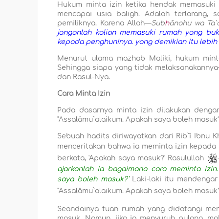
Hukum minta izin ketika hendak memasuki 
mencapai usia baligh. Adalah terlarang,
pemiliknya. Karena Allah—
Sub
h
ânahu wa Ta`
janganlah kalian memasuki rumah yang bu
kepada penghuninya. yang demikian itu lebih bai
Menurut ulama mazhab Maliki, hukum minta 
Sehingga siapa yang tidak melaksanakannya
dan Rasul-Nya.
Cara Minta Izin
Pada dasarnya minta izin dilakukan dengan
"Assalâmu`alaikum. Apakah saya boleh masuk
Sebuah hadits diriwayatkan dari Rib`î Ibnu K
menceritakan bahwa ia meminta izin kepada 
berkata, 'Apakah saya masuk?' Rasulullah
ajarkanlah ia bagaimana cara meminta izin
saya boleh masuk?'
Laki-laki itu mendenga
"Assalâmu`alaikum. Apakah saya boleh masu
Seandainya tuan rumah yang didatangi meng
masuk. Namun, jika ia menyuruh pulang, ma