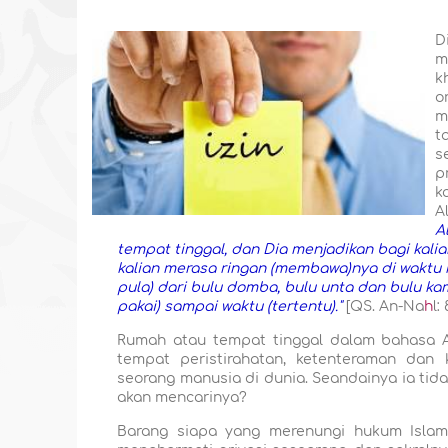
D
m
k
o
m
t
s
p
k
A
A
tempat tinggal, dan Dia menjadikan bagi kali
kalian merasa ringan (membawa)nya di waktu k
pula) dari bulu domba, bulu unta dan bulu ka
pakai) sampai waktu (tertentu)."
[QS. An-Na
h
l:
Rumah atau tempat tinggal dalam bahasa A
tempat peristirahatan, ketenteraman dan
seorang manusia di dunia. Seandainya ia tid
akan mencarinya?
Barang siapa yang merenungi hukum Islam