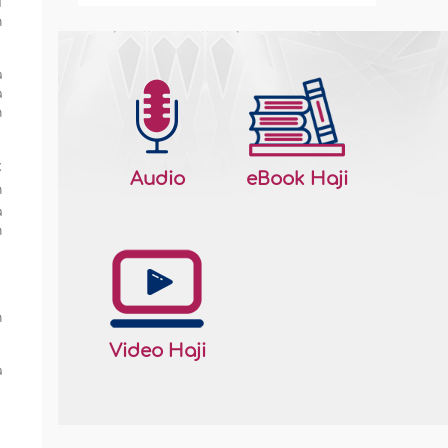
i
h
a
a
n
k
Audio
eBook Haji
n
a
n
n
Video Haji
a