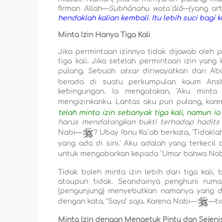
firman Allah—
Subhânahu wata`âlâ
—(yang art
hendaklah kalian kembali. Itu lebih suci bagi k
Minta Izin Hanya Tiga Kali
Jika permintaan izinnya tidak dijawab ole
tiga kali. Jika setelah permintaan izin yang
pulang. Sebuah
atsar
diriwayatkan dari Ab
berada di suatu perkumpulan kaum Ansh
kebingungan. Ia mengatakan, 'Aku minta
mengizinkanku. Lantas aku pun pulang, kare
telah minta izin sebanyak tiga kali, namun ia
harus mendatangkan bukti terhadap hadits i
Nabi—
? Ubay Ibnu Ka`ab berkata, 'Tidakla
yang ada di sini.' Aku adalah yang terkecil
untuk mengabarkan kepada `Umar bahwa Na
Tidak boleh minta izin lebih dari tiga kali
ataupun tidak. Seandainya penghuni rum
(pengunjung) menyebutkan namanya yang di
dengan kata, "Saya" saja. Karena Nabi—
—ti
Minta Izin dengan Mengetuk Pintu dan Sejeni