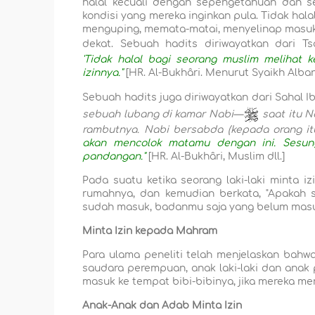
halal kecuali dengan sepengetahuan dan s
kondisi yang mereka inginkan pula. Tidak hal
menguping, memata-matai, menyelinap masuk,
dekat. Sebuah hadits diriwayatkan dari T
'Tidak halal bagi seorang muslim melihat 
izinnya."
[HR. Al-Bukhâri. Menurut Syaikh Alban
Sebuah hadits juga diriwayatkan dari Sahal 
sebuah lubang di kamar Nabi—
saat itu N
rambutnya. Nabi bersabda (kepada orang itu
akan mencolok matamu dengan ini. Sesung
pandangan."
[HR. Al-Bukhâri, Muslim dll.]
Pada suatu ketika seorang laki-laki minta i
rumahnya, dan kemudian berkata, "Apakah 
sudah masuk, badanmu saja yang belum masu
Minta Izin kepada Mahram
Para ulama peneliti telah menjelaskan bahwa 
saudara perempuan, anak laki-laki dan anak p
masuk ke tempat bibi-bibinya, jika mereka m
Anak-Anak dan Adab Minta Izin