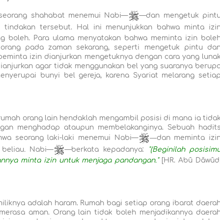
 seorang shahabat menemui Nabi—
—dan mengetuk pint
 tindakan tersebut. Hal ini menunjukkan bahwa minta izi
g boleh. Para ulama menyatakan bahwa meminta izin bole
 orang pada zaman sekarang, seperti mengetuk pintu da
 peminta izin dianjurkan mengetuknya dengan cara yang luna
dianjurkan agar tidak menggunakan bel yang suaranya berup
nyerupai bunyi bel gereja, karena Syariat melarang setia
umah orang lain hendaklah mengambil posisi di mana ia tida
dengan menghadap ataupun membelakanginya. Sebuah hadit
ahwa seorang laki-laki menemui Nabi—
―dan meminta izi
beliau
.
Nabi—
—berkata kepadanya:
"(Beginilah posisim
kannya minta izin untuk menjaga pandangan."
[HR. Abû Dâwûd
miliknya adalah haram. Rumah bagi setiap orang ibarat daera
erasa aman. Orang lain tidak boleh menjadikannya daera