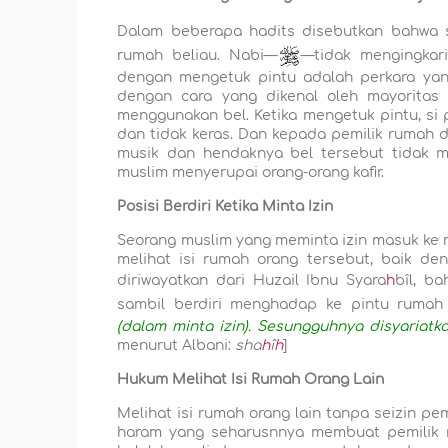
Dalam beberapa hadits disebutkan bahwa
rumah beliau. Nabi—
—tidak mengingkari
dengan mengetuk pintu adalah perkara yan
dengan cara yang dikenal oleh mayoritas
menggunakan bel. Ketika mengetuk pintu, si
dan tidak keras. Dan kepada pemilik rumah 
musik dan hendaknya bel tersebut tidak me
muslim menyerupai orang-orang kafir.
Posisi Berdiri Ketika Minta Izin
Seorang muslim yang meminta izin masuk ke r
melihat isi rumah orang tersebut, baik 
diriwayatkan dari Huzail Ibnu Syara
h
bîl, b
sambil berdiri menghadap ke pintu rumah 
(dalam minta izin). Sesungguhnya disyariat
menurut Albani:
sha
h
î
h
]
Hukum Melihat Isi Rumah Orang Lain
Melihat isi rumah orang lain tanpa seizin pe
haram yang seharusnnya membuat pemilik m