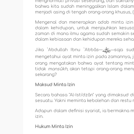
menghormati privasi seseorang, dan sakral
bahwa kita sudah meninggalkan Islam dalam 
menjadi asing di tengah orang-orang khusus, (
Mengenal dan menerapkan adab minta izin
dalam kehidupan, untuk menjauhkan kesusah
zaman di mana ilmu agama sudah semakin sed
dalam kebiasaan dan kehidupan mereka sehari
Jika `Abdullah Ibnu `Abbâs—
—
saja su
mengetahui ayat minta izin pada zamannya, j
orang mengatakan bahwa ayat tentang mint
tidak
mansûkh,
akan tetapi orang-orang men
sekarang?
Maksud Minta Izin
Secara bahasa "Al-Isti'dzân" yang dimaksud d
sesuatu. Yakni meminta kebolehan dan restu 
Adapun dalam definisi syariat, ia bermakna 
izin.
Hukum Minta Izin