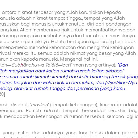
i antara nikmat terbesar yang Allah karuniakan kepada
anusia adalah nikmat tempat tinggal, tempat yang Allah
hususkan bagi manusia untukmenutupi diri dari pandangan
rang lain. Allah memberinya hak untuk memanfaatkannya dan
elarang orang lain melihat isinya dari luar atau memasukinya
anpa seizin pemiliknya. Hal itu bertujuan agar orang lain tidak
emena-mena menodai kehormatan dan mengintai kehidupan
rivasi mereka. Itu semua adalah nikmat yang besar yang Allah
aruniakan kepada manusia. Mengenai hal ini,
llah―
Sub
h
ânahu wa Ta`âlâ―
berfirman (yang artinya):
"Dan
llah menjadikan bagi kalian rumah-rumah kalian sebagai
an rumah-rumah (kemah-kemah) dari kulit binatang ternak yang
alian berjalan dan waktu kalian bermukim, dan (dijadikan-Nya
mbing, alat-alat rumah tangga dan perhiasan (yang kamu
 80]
rab disebut '
maskan'
(tempat ketenangan)
,
karena ia adala
 keamanan. Rumah adalah tempat bersandar terakhir bag
ak mendapatkan ketenangan di rumah tersebut, kemana lagi i
 yang mulia, dan adabnya yang luar biasa dalam perkar