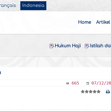
rançais
Indonesia
Home
Artikel
Hukum Haji
Istilah d
g
665
07/12/2