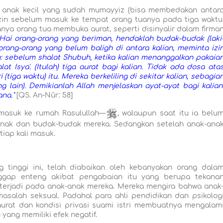
h anak kecil yang sudah mumayyiz (bisa membedakan antar
zin sebelum masuk ke tempat orang tuanya pada tiga waktu
nya orang tua membuka aurat, seperti disinyalir dalam firma
Hai orang-orang yang beriman, hendaklah budak-budak (laki
orang-orang yang belum baligh di antara kalian, meminta izi
itu: sebelum shalat Shubuh, ketika kalian menanggalkan pakaia
at Isya'. (Itulah) tiga aurat bagi kalian. Tidak ada dosa ata
 (tiga waktu) itu. Mereka berkeliling di sekitar kalian, sebagia
 lain). Demikianlah Allah menjelaskan ayat-ayat bagi kalian
na."
[QS. An-Nûr: 58]
 masuk ke rumah Rasulullah—
, walaupun saat itu ia belu
anak dan budak-budak mereka. Sedangkan setelah anak-ana
tiap kali masuk.
 tinggi ini, telah diabaikan oleh kebanyakan orang dala
gap enteng akibat pengabaian itu yang berupa tekana
 terjadi pada anak-anak mereka. Mereka mengira bahwa anak
alah seksual. Padahal para ahli pendidikan dan psikolog
at dan kondisi privasi suami istri membuatnya mengalam
yang memiliki efek negatif.