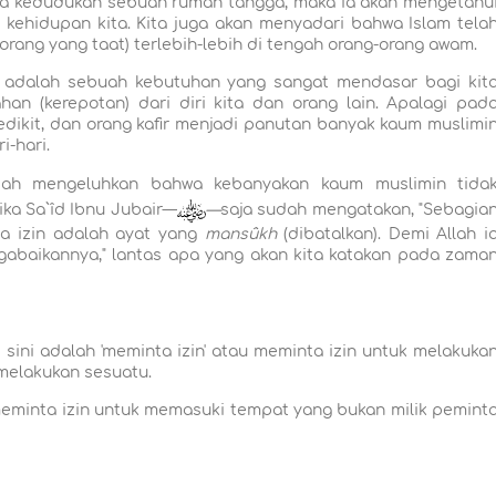
nya kedudukan sebuah rumah tangga, maka ia akan mengetahu
kehidupan kita. Kita juga akan menyadari bahwa Islam tela
orang yang taat) terlebih-lebih di tengah orang-orang awam.
 adalah sebuah kebutuhan yang sangat mendasar bagi kit
an (kerepotan) dari diri kita dan orang lain. Apalagi pad
ikit, dan orang kafir menjadi panutan banyak kaum muslimi
-hari.
dah mengeluhkan bahwa kebanyakan kaum muslimin tida
ika Sa`îd Ibnu Jubair—
—
saja sudah mengatakan, "Sebagia
a izin adalah ayat yang
mansûkh
(dibatalkan). Demi Allah i
gabaikannya," lantas apa yang akan kita katakan pada zama
i sini adalah 'meminta izin' atau meminta izin untuk melakuka
melakukan sesuatu.
meminta izin untuk memasuki tempat yang bukan milik pemint