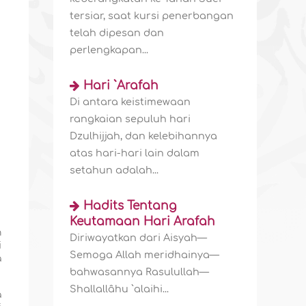
tersiar, saat kursi penerbangan
telah dipesan dan
perlengkapan...
Hari `Arafah
Di antara keistimewaan
rangkaian sepuluh hari
Dzulhijjah, dan kelebihannya
atas hari-hari lain dalam
setahun adalah...
Hadits Tentang
Keutamaan Hari Arafah
h
Diriwayatkan dari Aisyah—
i
Semoga Allah meridhainya—
a
bahwasannya Rasulullah—
Shallallâhu `alaihi...
a