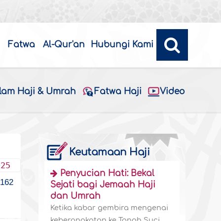
Fatwa
Al-Qur'an
Hubungi Kami
alam Haji & Umrah
Fatwa Haji
Video
Keutamaan Haji
025
Penyucian Hati: Bekal
162
Sejati bagi Jemaah Haji
dan Umrah
Ketika kabar gembira mengenai
keberangkatan ke Tanah Suci