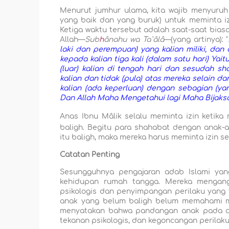
Menurut jumhur ulama, kita wajib menyuru
yang baik dan yang buruk) untuk meminta i
Ketiga waktu tersebut adalah saat-saat biasa
Allah—
Sub
h
ânahu wa Ta`âlâ
—(yang artinya): "
laki dan perempuan) yang kalian miliki, dan 
kepada kalian tiga kali (dalam satu hari) Ya
(luar) kalian di tengah hari dan sesudah shal
kalian dan tidak (pula) atas mereka selain dari
kalian (ada keperluan) dengan sebagian (yang
Dan Allah Maha Mengetahui lagi Maha Bijaksa
Anas Ibnu Mâlik selalu meminta izin ketika
baligh. Begitu para shahabat dengan anak-
itu baligh, maka mereka harus meminta izin se
Catatan Penting
Sesungguhnya pengajaran adab Islami yang
kehidupan rumah tangga. Mereka mengang
psikologis dan penyimpangan perilaku yang
anak yang belum baligh belum memahami mas
menyatakan bahwa pandangan anak pada aur
tekanan psikologis, dan kegoncangan perilaku 