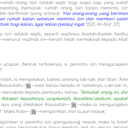
rumah orang lain adalah wajib bagi siapa saja yang suda
 seseorang memasuki rumah orang lain tanpa meminta izi
âlâ
—berfirman (yang artinya):
"Hai orang-orang yang beriman
kan rumah kalian sebelum meminta izin dan memberi sala
k bagi kalian, agar kalian (selalu) ingat."
[QS. An-Nûr: 27]
izin adalah wajib, seperti wajibnya ibadah-ibadah fardhu
—menurut mazhab ini—berarti telah bermaksiat kepada Alla
 ucapan. Bentuk terbaiknya, si peminta izin mengucapkan
?"
hirâsh, ia mengatakan, bahwa seorang laki-laki dari Bani `Âmi
Rasulullah—
—saat beliau berada di rumahnya. Laki-laki it
—bersabda kepada pembantu beliau:
'Temuilah orang ini, da
. Katakan kepadanya, ucapkanlah, 'Assalâmu`alaikum, apaka
r apa yang dikatakan Rasulullah—
—maka ia mengucapkan
k?" Maka Nabi—
—mengizinkan, dan ia pun masuk."
izinkan si peminta izin (pengunjung) masuk, maka ia bole
ka yang bersangkutan harus kembali. Hal itu sesuai denga