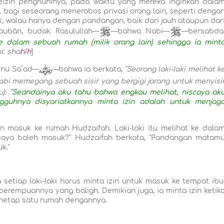
eizin penghuninya, pada waktu yang mereka inginkan dala
al bagi seseorang menerobos privasi orang lain, seperti denga
 walau hanya dengan pandangan, baik dari jauh ataupun dar
saubân, budak Rasulullah—
—bahwa Nabi—
—bersabda
ke dalam sebuah rumah (milik orang lain) sehingga ia mint
i:
sha
h
î
h
]
Ibnu Sa`ad—
—
bahwa ia berkata,
"Seorang laki-laki melihat k
abi memegang sebuah sisir yang bergigi jarang untuk menyisi
):
"Seandainya aku tahu bahwa engkau melihat, niscaya ak
guhnya disyariatkannya minta izin adalah untuk menjag
zin masuk ke rumah Hudzaifah. Laki-laki itu melihat ke dala
saya boleh masuk?" Hudzaifah berkata, "Pandangan matam
k."
setiap laki-laki harus minta izin untuk masuk ke tempat ibu
erempuannya yang baligh. Demikian juga, ia minta izin ketik
enetap satu rumah dengannya.