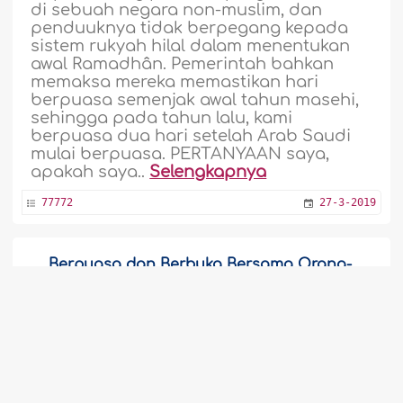
di sebuah negara non-muslim, dan
penduuknya tidak berpegang kepada
sistem rukyah hilal dalam menentukan
awal Ramadhân. Pemerintah bahkan
memaksa mereka memastikan hari
berpuasa semenjak awal tahun masehi,
sehingga pada tahun lalu, kami
berpuasa dua hari setelah Arab Saudi
mulai berpuasa. PERTANYAAN saya,
apakah saya..
Selengkapnya
77772
27-3-2019
Berpuasa dan Berbuka Bersama Orang-
Orang yang Dikenal Istiqamah dan
Berilmu
Apakah boleh bagi seorang muslim
untuk berpuasa atau berbuka pada
bulan Ramadhân mengikuti negara lain,
bukan negara tempat ia bermukim? ..
1
2
...
67
68
69
70
71
72