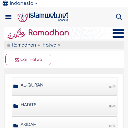
Indonesia
Ramadhan
Ramadhan
Fatwa
Cari Fatwa
AL-QUR'AN
20
HADITS
40
AKIDAH
43