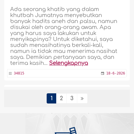
Ada seorang khatib yang dalam
khutbah Jumatnya menyebutkan
banyak hadits aneh dan palsu, namun
disukai oleh orang-orang awam. Apa
yang harus saya lakukan untuk
menyikapinya? Untuk diketahui, saya
sudah menasihatinya berkali-kali,
namun ia tidak mau menerima nasihat
saya. Demikian pertanyaan saya, dan
terima kasih...
Selengkapnya
34815
18-6-2026
Bantahan terhadap Syubhat seputar
1
2
3
Pembukuan Hadits
Bagaimana memahami klaim orang yang
mengatakan bahwa sejarah Islam dan
sunnah Rasulullah Shallallâhu `alaihi
wasallam sudah dipalsukan atau ada