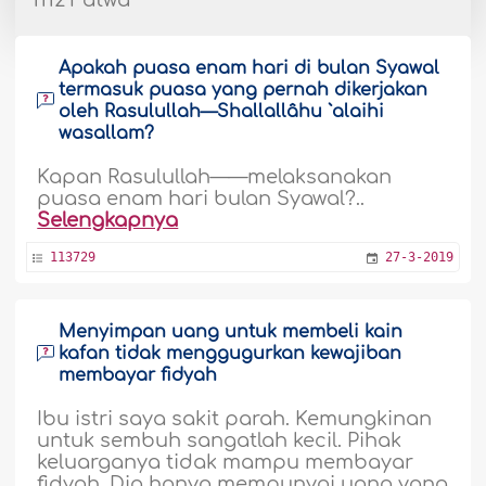
1112 Fatwa
Apakah puasa enam hari di bulan Syawal
termasuk puasa yang pernah dikerjakan
oleh Rasulullah—Shallallâhu `alaihi
wasallam?
Kapan Rasulullah—
—melaksanakan
puasa enam hari bulan Syawal?..
Selengkapnya
113729
27-3-2019
Menyimpan uang untuk membeli kain
kafan tidak menggugurkan kewajiban
membayar fidyah
Ibu istri saya sakit parah. Kemungkinan
untuk sembuh sangatlah kecil. Pihak
keluarganya tidak mampu membayar
fidyah. Dia hanya mempunyai uang yang