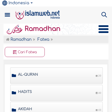
Indonesia
Ramadhan
Ramadhan
Fatwa
Cari Fatwa
AL-QUR'AN
20
HADITS
40
AKIDAH
43