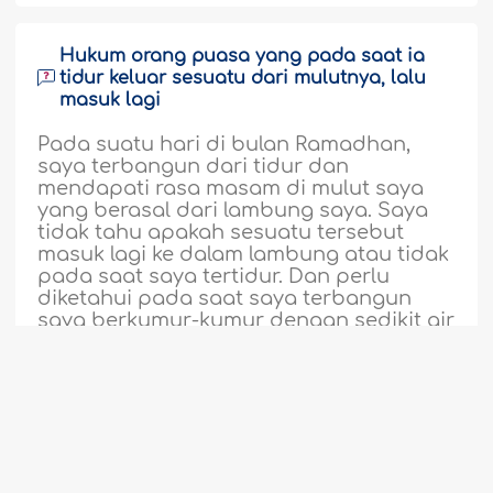
Hukum orang puasa yang pada saat ia
tidur keluar sesuatu dari mulutnya, lalu
masuk lagi
Pada suatu hari di bulan Ramadhan,
saya terbangun dari tidur dan
mendapati rasa masam di mulut saya
yang berasal dari lambung saya. Saya
tidak tahu apakah sesuatu tersebut
masuk lagi ke dalam lambung atau tidak
pada saat saya tertidur. Dan perlu
diketahui pada saat saya terbangun
saya berkumur-kumur dengan sedikit air
dan rasa masam itu pun hilang...
Selengkapnya
113534
27-3-2019
Hukum seorang wanita yang suci dari
1
2
...
67
68
69
70
71
72