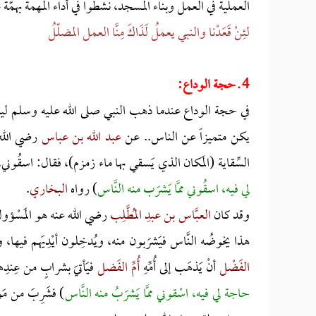
العملية في العمل وبناء المسجد، نشطوا في أداء المهمة بهمّة 
لئِنْ قَعَدْنا والنبي يعملُ
لَذَاكَ مِنَّا العمل المضلّلُ
4 ـ حجة الوداع:
في حجة الوداع عندما ذهب النبي صلى الله عليه وسلم ل
يكن متميزاً عن الناس.. عن
عبد الله بن عباس
رضي الله ع
السِّقاية (المَكان الذي يَسقي بها ماء زمزم)، فقال: اسقُوني، ف
لي فيه، اسقُوني ممَّا يَشرَب منه النَّاس
) رواه
البخاري
.
وقد كان
العبَّاس بن عبدِ المُطَّلِب
رضي الله عنه هو المَسْؤول
هذا يخوضُه النَّاس فيَشرَبون منه، ويُدخِلون أيْدِيَهم فيها، و
الفَضْل
أنْ يَذهَب إلى أُمِّهِ
أُمِّ الفَضل
فيَأتيَ بشرابٍ من عِند
حاجة لي فيه، اسْقوني ممَّا يَشرَبُ منه النَّاس
) فشَرِبَ من م