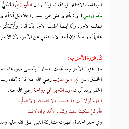
الرفقاء، والافتقار إلى الله تعالى". وقال
الشِّيرازيُّ
الحَنَفيُّ
بأقوى مني
) أي: بأقوى مني على السَّير راجلاً، بل أنا أقوى
لطلب الأجر، وأنا أيضاً أطلب الأجرَ بأن أنزل وأُرْكِبَكُما
عالماً أو زاهداً، فإنَّ أحداً لا يستغني عن الأجر، لأن الأج
2 ـ غزوة الأحزاب:
وفي غزوة الأحزاب، تجلت المساواة بأسمى صورها، فحم
الخندق. عن
البراء بن عازب
رضي الله عنه قال: (كان رسول 
الحفر يردد أبيات
عبد الله بن أبي رواحة
رضي الله عنه:
اللهم لولا أنت ما اهتدينا
ولا تصدقنا ولا صلّينا
فأنزلنَّ سكينة علينا
وثبّت الأقدام إن لاقينا
وفي حفر الخندق ظهرت مشاركة النبي صلى الله عليه وسلم