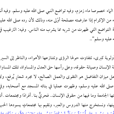
لماء خصوصا ماء زمزم، وفيه تواضع النبي صلى الله عليه وسلم. وفيه أنه
لمرء من الإكرام إذا عارضته مصلحة أوْلى منه، وذلك لأن رده صلى الله عليه
لحة التواضع التي ظهرت من شربه مما يشرب منه الناس. وفيه: الترغيب في
 عليه وسلم"..
ر أولوية كبرى، تتفاوت حولها الرؤى وتتنازعها الأهواء، والناظر إلى السيرة
امة الإنسان وصيانة حقوقه، وعلى رأسها حق العدل والمساواة، تلك المساواة
عل ميزان التفاضل هو التقوى والعمل الصالح، لا مجرد شعارٍ يُرفع، ولا
ا صلى الله عليه وسلم، وظهرت عمليا في بنائه المسجد مع أصحابه، وفي
لجامعة وما فيها من حقوق الإنسان.. فحريٌّ بنا ـ أفرادًا ومجتمعات ـ أن
عينها، ونستخرج منها الدروس والعبر، ونقيم بها مجتمعاتٍ يسودها الحب