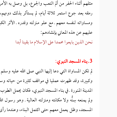
مثلهم أثناء الحفر من ألم التعب والجوع، بل وصل به ال
رمقه بعد جوع استمر ثلاثة أيام، لم يستأثر بذلك دونهم،
ومساواته لنفسه معهم ـ مع علو منزلته وقدره ـ الأثر الك
عليهم عن هذه المعاني بإنشادهم:
نحن الذين بايعوا محمدا
على الإسلام ما بقينا أبدا
3 ـ بناء المسجد النبوي
:
لم تكن المساواة التي دعا إليها النبي صلى الله عليه وس
وكبيرة، وقد ظهرت عمليا في مواقف كثيرة من حياته وسي
المدينة المنورة ـ في بناء المسجد النبوي، فكان يحمل الط
ولم يمنعه سِنُّه ولا مكانته ومنزلته العالية ـ وهو رسول ا
المسجد، وظل يعمل معهم حتى اكتمل البناء، وعندما رأى 