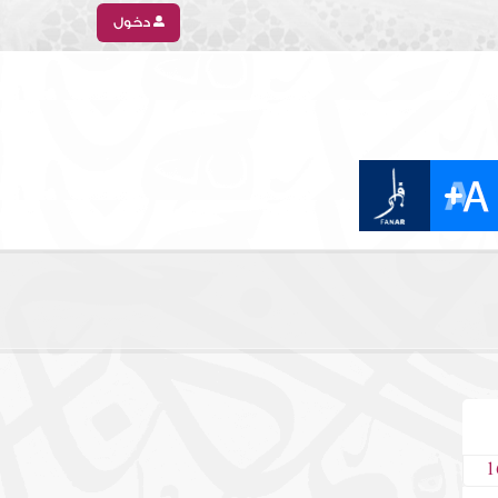
دخول
1