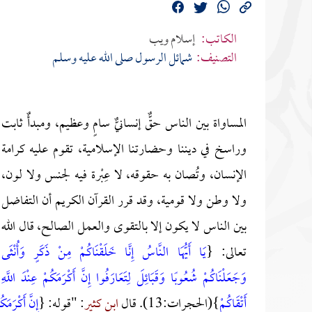
الكاتب:
إسلام ويب
التصنيف:
شمائل الرسول صلى الله عليه وسلم
المساواة بين الناس حقٌّ إنسانيٌّ سامٍ وعظيم، ومبدأٌ ثابت
وراسخ في ديننا وحضارتنا الإسلامية، تقوم عليه كرامة
الإنسان، وتُصان به حقوقه، لا عِبْرة فيه لجنس ولا لون،
ولا وطن ولا قومية، وقد قرر القرآن الكريم أن التفاضل
بين الناس لا يكون إلا بالتقوى والعمل الصالح، قال الله
تعالى: {
يَا أَيُّهَا النَّاسُ إِنَّا خَلَقْنَاكُمْ مِنْ ذَكَرٍ وَأُنْثَى
وَجَعَلْنَاكُمْ شُعُوبًا وَقَبَائِلَ لِتَعَارَفُوا إِنَّ أَكْرَمَكُمْ عِنْدَ اللَّهِ
أَتْقَاكُمْ
}(الحجرات:13). قال
ابن كثير
: "قوله: {
إِنَّ أَكْرَمَكُ