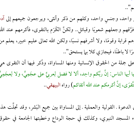
م"..
أصلٍ واحد، وجنسٍ واحد، وكلهم من ذكر وأنثى، ويرجعون جميعهم إلى
آدم
َّقهم وجعلهم شعوبًا وقبائل.. ولكنَّ الكَرَم بالتقوى، فأكرمهم عند الله
م قرابة وقومًا، ولا أشرفهم نسبًا، ولكن الله تعالى عليم خبير، يعلم من
ًا لا باطنًا، فيجازي كلا بما يستحق"..
ى جملة من الحقوق الإنسانية ومنها المساواة، وذَكر فيها أن التقوى هي
ا أيها الناس: إنَّ ربَّكم واحِد، ألا لا فضل لِعربِيٍّ على عجَمِيٍّ، ولا لِعجَمِيٍّ
تَّقوَى، إنَّ أكرمكم عند الله أتقاكم
) رواه
البيهقي
..
لدعوة ـ القولية والعملية ـ إلى المساواة بين جميع البَشر، وقد تجلَّت هذه
اء المسجد النبوي، وكذلك في حجة الوداع وخطبتها الجامعة في حقوق