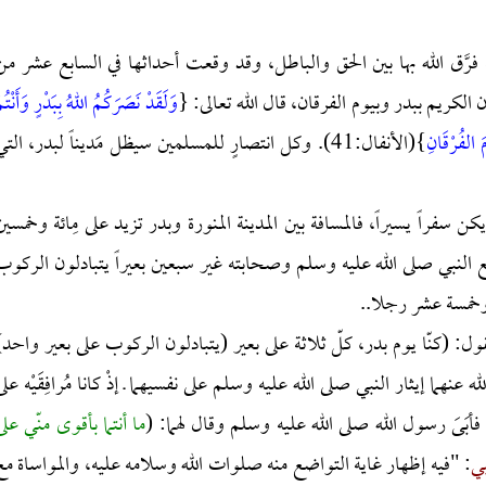
َّق الله بها بين الحق والباطل، وقد وقعت أحداثها في السابع عشر من
 الكريم ببدر وبيوم الفرقان، قال الله تعالى: {
وَلَقَدْ نَصَرَكُمُ اللهُ بِبَدْرٍ وَأَنْتُم
مَ الفُرْقَانِ
}(الأنفال:41). وكل انتصارٍ للمسلمين سيظل مَديناً لبدر، التي
كن سفراً يسيراً، فالمسافة بين المدينة المنورة وبدر تزيد على مِائة وخمسين
النبي صلى الله عليه وسلم وصحابته غير سبعين بعيراً يتبادلون الركوب
ئة وخمسة عشر رجلا..
ل: (كنّا يوم بدر، كلّ ثلاثة على بعير (يتبادلون الركوب على بعير واحد)
 عنهما إيثار النبي صلى الله عليه وسلم على نفسيهما ـ إذْ كانا مُرافِقَيْه على
 فأبَىَ رسول الله صلى الله عليه وسلم وقال لهما: (
ما أنتما بأقوى منّي على
بي
: "فيه إظهار غاية التواضع منه صلوات الله وسلامه عليه، والمواساة مع