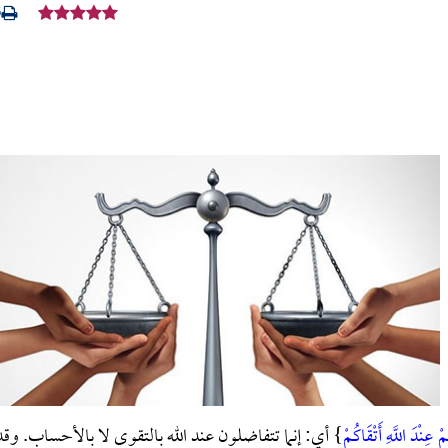
6
مْ عِنْدَ اللَّهِ أَتْقَاكُمْ
}
أي: إنما تتفاضلون عند الله بالتقوى لا بالأحساب. وقد