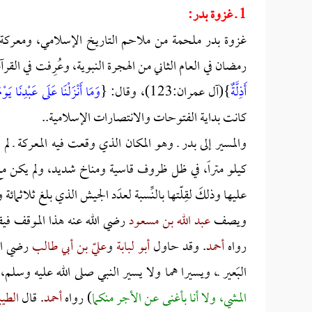
1 ـ غزوة بدر:
غزوة بدر ملحمة من ملاحم التاريخ الإسلامي، ومعركة فر
رمضان في العام الثاني من الهجرة النبوية، وعُرِفت في القرآن
أَذِلَّةٌ
}(آل عمران:123)، وقال: {
وَمَا أَنْزَلْنَا عَلَى عَبْدِنَا يَوْ
كانت بداية الفتوحات والانتصارات الإسلامية..
والمسير إلى بدر ـ وهو المكان الذي وقعت فيه المعركة ـ لم ي
كيلو متراً، في ظل ظروف قاسية ومناخ شديد، ولم يكن مع 
عليها وذلكَ لقِلّتها بالنِّسبة لعدَد الجيش الذي بلغ ثلاثما
ويصف
عبد الله بن مسعود
رضي الله عنه هذا الموقف فيقو
رواه
أحمد
. وقد حاول
أبو لبابة
و
عليّ بن أبي طالب
رضي الله
البَعير ـ، ويسيرا هما ولا يسير النبي صلى الله عليه وسلم،
المشي، ولا أنا بأغنى عن الأجر منكما
) رواه
أحمد
. قال
الطي