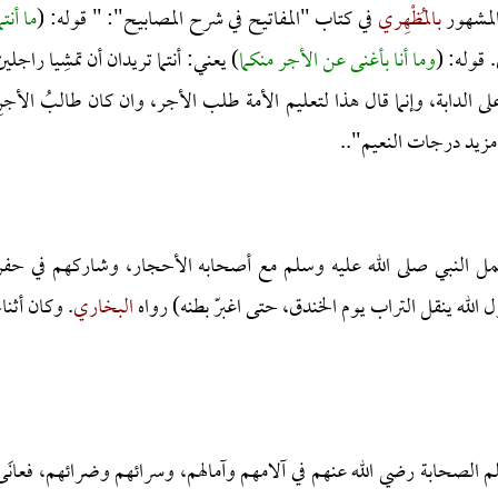
 المشهور
بالمُظْهِري
في كتاب "المفاتيح في شرح المصابيح": " قوله: (
ما أنتم
. قوله: (
وما أنا بأغنى عن الأجر منكما
) يعني: أنتما تريدان أن تمشِيا راجلين
 على الدابة، وإنما قال هذا لتعليم الأمة طلب الأجر، وان كان طالبُ الأجرِ
ر مزيد درجات النعيم"..
ل النبي صلى الله عليه وسلم مع أصحابه الأحجار، وشاركهم في حفر
الله ينقل التراب يوم الخندق، حتى اغبرّ بطنه) رواه
البخاري
. وكان أثناء
 الصحابة رضي الله عنهم في آلامهم وآمالهم، وسرائهم وضرائهم، فعانَى