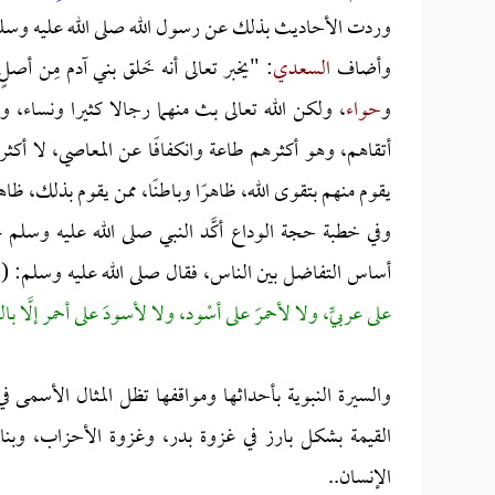
وردت الأحاديث بذلك عن رسول الله صلى الله عليه وسل
وأضاف
السعدي
: "يخبر تعالى أنه خَلق بني آدم مِن 
و
حواء
، ولكن الله تعالى بث منهما رجالا كثيرا ونساء، وفر
أتقاهم، وهو أكثرهم طاعة وانكفافًا عن المعاصي، لا أكثره
يقوم منهم بتقوى الله، ظاهرًا وباطنًا، ممن يقوم بذلك، ظاهر
وفي خطبة حجة الوداع أكَّد النبي صلى الله عليه وسلم عل
أساس التفاضل بين الناس، فقال صلى الله عليه وسلم: (
ي
على عربيٍّ، ولا لأحمرَ على أسْود، ولا لأسودَ على أحمر إلَّا بال
والسيرة النبوية بأحداثها ومواقفها تظل المثال الأسمى في ا
القيمة بشكل بارز في غزوة بدر، وغزوة الأحزاب، وبن
الإنسان..