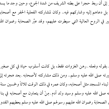
أمر إلى أن ربط حجرا على بطنه الشريف من شدة الجوع، وحين وجد ما يسد
 بل دعاهم إليه وشاركهم فيه.. وكان لمشاركته الفعلية الحفر مع أصحابه
بير في الروح العالية التي سيطرت عليهم، وقد عبَّر الصحابة رضوان الله
لم ـ بقوله وفعله ـ رهن الغزوات فقط، بل كانت أسلوب حياة في كل صغيرة
رته صلى الله عليه وسلم.. ومن ذلك مشاركته لأصحابه ـ بعد هجرته إلى
وب لبناء المسجد مثل أصحابه، وكان عمره في ذلك الوقت ثلاثاً وخمسين سنة،
لله صلى الله عليه وسلم وسيد ولد آدم ـ مِنْ أن يتعاون مع أصحابه في بناء
الصحابة رضوان الله عليهم رسولهم صلى الله عليه وسلم يعطيهم القدوة