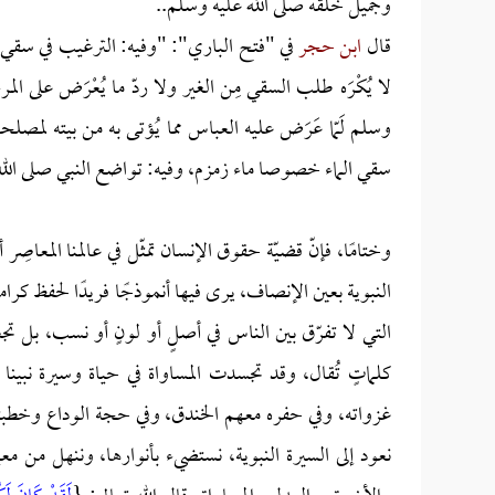
وجميل خلقه صلى الله عليه وسلم..
قال
ابن حجر
في "فتح الباري": "وفيه: الترغيب في سقي ا
لا يُكْرَه طلب السقي مِن الغير ولا ردّ ما يُعْرَض على ا
وسلم لَمّا عَرَض عليه العباس مما يُؤتى به من بيته لمص
سقي الماء خصوصا ماء زمزم، وفيه: تواضع النبي صلى الله
وختامًا، فإنّ قضيّة حقوق الإنسان تمثّل في عالمنا المعاصِ
النبوية بعين الإنصاف، يرى فيها أنموذجًا فريدًا لحفظ كر
التي لا تفرّق بين الناس في أصلٍ أو لونٍ أو نسب، بل تج
كلماتٍ تُقال، وقد تجسدت المساواة في حياة وسيرة نبين
غزواته، وفي حفره معهم الخندق، وفي حجة الوداع وخطبتها ا
نعود إلى السيرة النبوية، نستضيء بأنوارها، وننهل من م