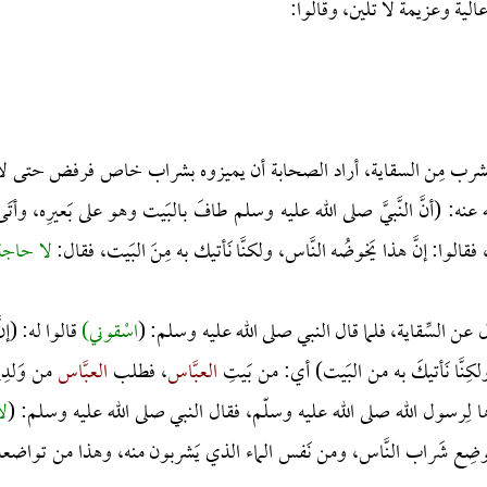
عالية وعزيمة لا تلين، وقالوا:
يشرب مِن السقاية، أراد الصحابة أن يميزوه بشراب خاص فرفض حتى لا
نه: (أنَّ النَّبيَّ صلى الله عليه وسلم طافَ بالبَيت وهو على بَعيرِه، وأتَى
قالوا: إنَّ هذا يَخوضُه النَّاس، ولكنَّا نَأتيك به مِنَ البَيت، فقال:
لا حاجة
 عن السِّقاية، فلما قال النبي صلى الله عليه وسلم: (
اسْقوني)
قالوا له: (إنَّ
لكِنَّا نَأتيكَ به من البَيت) أي: من بَيتِ
العبَّاس
، فطلب
العبَّاس
من وَلدِهِ
ِها لِرسول الله صلى الله عليه وسلّم، فقال النبي صلى الله عليه وسلم: (
لا
َوضِع شَراب النَّاس، ومن نَفس الماء الذي يَشربون منه، وهذا من تواضعه