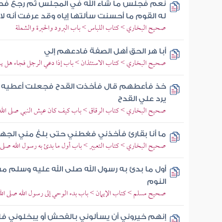
نعم فجلس ما شاء الله في المجلس ثم رجع فطوا
له القوم ما أحسنت سألتها إياه وقد عرفت أنه لا ي
صحيح البخاري > كتاب اللباس > باب البرود والحبرة والشملة
أبا هر الحق أهل الصفة فادعهم إلي
صحيح البخاري > كتاب الاستئذان > باب إذا دعي الرجل فجاء هل ي
خذ فأعطهم قال فأخذت القدح فجعلت أعطيه ا
يرد علي القدح
صحيح البخاري > كتاب الرقاق > باب كيف كان عيش النبي صلى الله ع
ما أنا بقارئ فأخذني فغطني حتى بلغ مني الجه
صحيح البخاري > كتاب التعبير > باب أول ما بدئ به رسول الله صلى ا
أول ما بدئ به رسول الله صلى الله عليه وسلم من
النوم
صحيح مسلم > كتاب الإيمان > باب بدء الوحي إلى رسول الله صلى الل
إنهم خيروني أن يسألوني بالفحش أو يبخلوني 