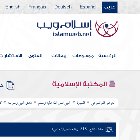
عربي
Español
Deutsch
Français
English
الرئيسية
موسوعات
مقالات
الفتوى
الاستشارات
المكتبة الإسلامية
كتب
العرض الموضوعي
السيرة
النبي صلى الله عليه وسلم
هدي النبي وشمائله
كر
عدد النتائج : 818
في البحث عن (كرم النبي)