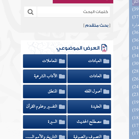
الكل
المهرة بالفوائد المبتكرة من أطراف
عشرة
[
بحث متقدم
]
العرض الموضوعي
العبادات
المعاملات
العادات
الآداب الشرعية
أصول الفقه
المنطق
العقيدة
التفسير وعلوم القرآن
مصطلح الحديث
السيرة
التصوف والصوفية
التاريخ والأمم السابقة