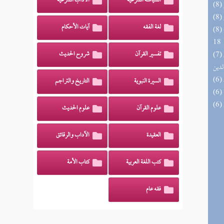
السياسة الشرعية
الآداب الشرعية
لغة الفقه
آيات الأحكام
(8) البحر الزخار المعروف بمسند البزار 10 -
18
(7) إتحاف السادة المتقين بشرح إحياء علوم
تفسير القرآن
شروح الحديث
لدين
السيرة النبوية
التاريخ والتراجم
علوم القرآن
علوم الحديث
العقيدة
الآداب والرقائق
كتب اللغة العربية
كتاب الأمة
فقه عام