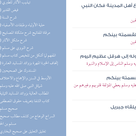
(17) تهذيب الآثار للطبري
 أهل المدينة فكان النبي
(15) فيض القدير
(15) شرح السنة
جبن
(14) حلية الأولياء وطبقات الأصفياء
(14) مرقاة المفاتيح شرح مشكاة المصابيح
 لقسمته بينكم
(14) شرح مشكل الآثار
جبن
(14) شرح النووي على مسلم
(12) المفهم لما أشكل من تلخيص كتاب مسلم
وله إلى هرقل عظيم الروم
(12) إتحاف الخيرة المهرة بزوائد المسانيد العشرة
 وسلم الناس إلى الإسلام والنبوة
(11) المستدرك على الصحيحين
(9) الأوسط في السنن والإجماع والاختلاف
قسمته بينكم
ه وسلم يعطي المؤلفة قلوبهم وغيرهم من
(9) شمائل النبي صلى الله عليه وسلم
(9) المطالب العالية بزوائد المسانيد الثمانية
(9) كتاب الشفا بتعريف حقوق المصطفى
لقاه جبريل
(9) صحيح مسلم
مسلم بن ال
(8) تغليق التعليق على صحيح البخاري