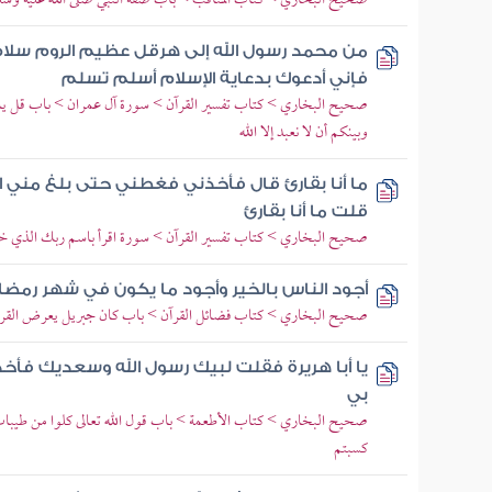
صحيح البخاري > كتاب المناقب > باب صفة النبي صلى الله عليه وسل
من محمد رسول الله إلى هرقل عظيم الروم سلام 
فإني أدعوك بدعاية الإسلام أسلم تسلم
صحيح البخاري > كتاب تفسير القرآن > سورة آل عمران > باب قل يا أهل
وبينكم أن لا نعبد إلا الله
ما أنا بقارئ قال فأخذني فغطني حتى بلغ مني ا
قلت ما أنا بقارئ
صحيح البخاري > كتاب تفسير القرآن > سورة اقرأ باسم ربك الذي خ
أجود الناس بالخير وأجود ما يكون في شهر رمضا
صحيح البخاري > كتاب فضائل القرآن > باب كان جبريل يعرض القرآن 
يا أبا هريرة فقلت لبيك رسول الله وسعديك فأخ
بي
صحيح البخاري > كتاب الأطعمة > باب قول الله تعالى كلوا من طيبات 
كسبتم