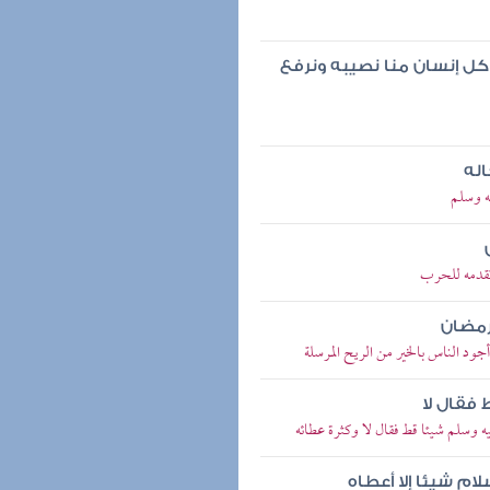
 كل إنسان منا نصيبه ونرفع
اله
ه وسلم
تقدمه للحرب
رمضان
د الناس بالخير من الريح المرسلة
فقال لا
وسلم شيئا قط فقال لا وكثرة عطائه
ام شيئا إلا أعطاه