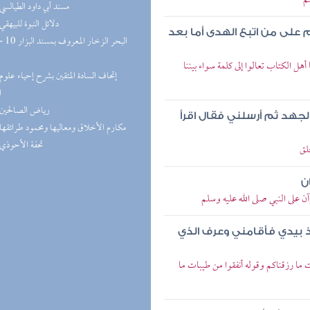
م
(8) مسند أبي داود الطيالسي
(8) دلائل النبوة للبيهقي
على من اتبع الهدى أما بعد
 الكتاب تعالوا إلى كلمة سواء بيننا
ا
(6) رياض الصالحين
لجهد ثم أرسلني فقال اقرأ
(6) مكارم الأخلاق ومعاليها ومحمود طرائقها
(6) تحفة الأحوذي
لق
ن
على النبي صلى الله عليه وسلم
ذ بيدي فأقامني وعرف الذي
ما رزقناكم وقوله أنفقوا من طيبات ما