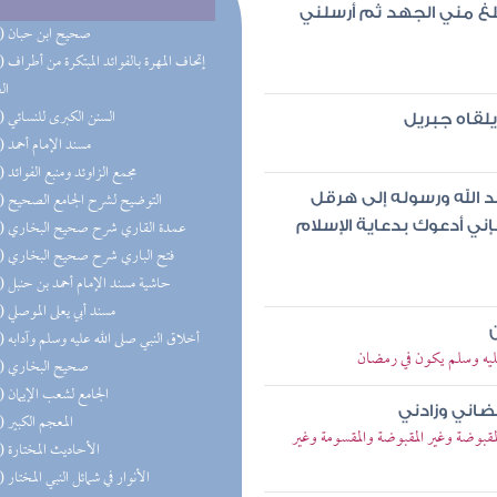
لغ مني الجهد ثم أرسلني
(39) صحيح ابن حبان
(37) إتحاف 
ال
(36) السنن الكبرى للنسائي
لقاه جبريل
(36) مسند الإمام أحمد
(34) مجمع الزاوئد ومنبع الفوائد
(34) التوضيح لشرح الجامع الصحيح
د الله ورسوله إلى هرقل
(30) عمدة القاري شرح صحيح البخاري
ني أدعوك بدعاية الإسلام
(28) فتح الباري شرح صحيح البخاري
(26) حاشية مسند الإمام أحمد بن حنبل
(24) مسند أبي يعلى الموصلي
(23) أخلاق النبي صلى الله عليه وسلم وآدابه
ليه وسلم يكون في رمضان
(19) صحيح البخاري
(19) الجامع لشعب الإيمان
ضاني وزادني
(18) المعجم الكبير
قبوضة وغير المقبوضة والمقسومة وغير
(17) الأحاديث المختارة
(17) الأنوار في شمائل النبي المختار