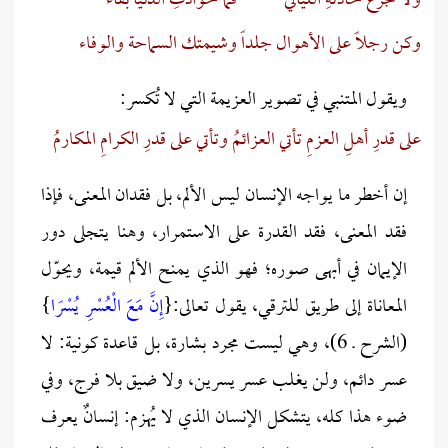
ولا تجزعْ لحادثةِ الليالي
فما لحوادثِ الدنيا بقاءُ
وكن رجلاً على الأهوال جلداً
وشيمتك السماحة والوفاء
ويقول المتنبي في تصوير العزيمة التي لا تُكسر:
على قدرِ أهلِ العزمِ تأتي العزائمُ
وتأتي على قدرِ الكرامِ المكارمُ
إن أخطر ما يواجه الإنسان ليس الألم، بل فقدان المعنى، فإذا
فقد المعنى، فقد القدرة على الاستمرار، وهنا يتجلى دور
الإيمان في أبهى صوره؛ فهو الذي يمنح الألم قيمة، ويحوّل
المعاناة إلى طريق للترقي، يقول تعالى:{
إِنَّ مَعَ الْعُسْرِ يُسْرًا
}
(الشرح ـ 6)، وهي ليست مجرد بشارة، بل قاعدة كونية: لا
عسر دائم، ولن يغلب عسر يسرين، ولا ضيق بلا فرج، وفي
ضوء هذا كله، يتشكل الإنسان الذي لا يُهزم: إنسانٌ يعرف