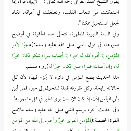
يقول الشيخ محمد الغزالي رحمه الله تعالى : " الإيمان قوة، إذا
استمكنت من شعاب القلب، وتغلغلت في أعماقه، تكاد
تجعل المستحيل ممكنًا".
وفي السنة النبوية المطهرة، تتجلّى هذه الحقيقة في أوضح
صورها، في قول النبي صلى الله عليه وسلم:(ع
جبًا لأمر
المؤمن، إن أمره كله له خير؛ إن أصابته سراء شكر فكان خيرًا
له، وإن أصابته ضراء صبر فكان خيرًا له
)رواه مسلم.
هذا الحديث يضع المؤمن في دائرة لا يُهزم فيها؛ لأن كل
حالاته رابحة، وكل ظروفه قابلة للتحول إلى خير، فمن أين
يأتي اليأس إذن، إذا كان الإنسان يرى الخير في كل ما يمر به!
وفي حديث آخر، يرسم النبي صلى الله عليه وسلم ملامح
القوة الحقيقية:(
المؤمن القوي خيرٌ وأحب إلى الله من المؤمن