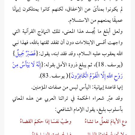
لم يكونوا بمنأىً عن الإخفاق، لكنهم كانوا يمتلكون إيمانًا
عميقًا يمنعهم من الاستسلام.
ولعل أبلغ ما يُجسد هذا المعنى، تلك النماذج القرآنية التي
واجهت أقسى الابتلاءات دون أن تفقد ثقتها بالله، فهذا نبي
الله يعقوب عليه السلام، وقد فقد ابنه، يقول:{
فَصَبْرٌ جَمِيلٌ
}
(يوسف ـ 18)، ثم يبلغ ذروة الأمل بقوله:{
إِنَّهُ لَا يَيْأَسُ مِنْ
رَوْحِ اللَّهِ إِلَّا الْقَوْمُ الْكَافِرُونَ
}( يوسف ـ 83).
إنها قاعدة إيمانية: اليأس ليس من صفات المؤمنين.
وقد عبّر شعراء الحكمة في تراثنا العربي عن هذه المعاني
بأسلوب بليغ، يقول الإمام الشافعي:
دعِ الأيامَ تفعلُ ما تشاءُ
وطبْ نفسًا إذا حكمَ القضاءُ