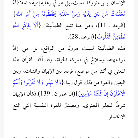
الإنسان ليس متروكًا للعبث، بل هو في رعاية إلهية دائمة:{
لَهُ
مُعَقِّبَاتٌ مِّن بَيْنِ يَدَيْهِ وَمِنْ خَلْفِهِ يَحْفَظُونَهُ مِنْ أَمْرِ اللَّه
}
(الرعد ـ 11)، ومن هنا تنبع الطمأنينة: {
أَلَا بِذِكْرِ اللَّهِ
تَطْمَئِنُّ الْقُلُوبُ
}(الرعد ـ 28).
هذه الطمأنينة ليست هروبًا من الواقع، بل هي زادٌ
لمواجهته، وسلاحٌ في معركة الحياة، وقد أكّد القرآن هذا
المعنى في أكثر من موضع، فربط بين الإيمان والثبات، وبين
اليقين والقوة من ذلك قول ربنا:{
وَلَا تَهِنُوا وَلَا تَحْزَنُوا وَأَنْتُمُ
الْأَعْلَوْنَ إِنْ كُنْتُمْ مُؤْمِنِينَ
}(آل عمران ـ 139).فكأن الإيمان
شرطٌ للعلو المعنوي، ومصدرٌ للقوة النفسية التي تمنع
الانكسار.