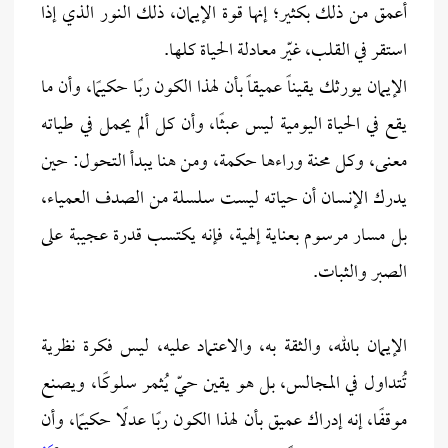
أعمق من ذلك بكثير؛ إنها قوة الإيمان، ذلك النور الذي إذا
استقر في القلب، غيّر معادلة الحياة كلها.
الإيمان يورثك يقيناً عميقاً بأن لهذا الكون ربًا حكيمًا، وأن ما
يقع في الحياة اليومية ليس عبثًا، وأن كل ألم يحمل في طياته
معنى، وكل محنة وراءها حكمة، ومن هنا يبدأ التحول: حين
يدرك الإنسان أن حياته ليست سلسلة من الصدف العمياء،
بل مسار مرسوم بعناية إلهية، فإنه يكتسب قدرة عجيبة على
الصبر والثبات.
الإيمان بالله، والثقة به، والاعتماد عليه، ليس فكرة نظرية
تُتداول في المجالس، بل هو يقين حيّ يُثمر سلوكًا، ويصنع
موقفًا، إنه إدراك عميق بأن لهذا الكون ربًا عدلًا حكيمًا، وأن