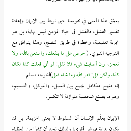
يعمّق هذا المعنى في نفوسنا حين نربط بين الإيمان وإعادة
تفسير الفشل، فالفشل في حياة المؤمن ليس نهاية، بل هو
تجربة تعليمية، وخطوة في طريق النضج، وهذا يتوافق مع
التوجيه النبوي: (
احرص على ما ينفعك، واستعن بالله، ولا
تعجز، وإن أصابك شيء فلا تقل: لو أني فعلت كذا لكان
كذا، ولكن قل: قدر الله وما شاء فعل
)أخرجه مسلم.
إنه منهج متكامل يجمع بين العمل، والتوكل، والتسليم،
وهو ما يصنع شخصية متوازنة لا تنكسر.
الإيمان يعلّم الإنسان أن السقوط لا يعني الهزيمة، بل قد
يكون بداية نهوض أقوى؛ ولذلك نجد أن كثيرًا من العظماء